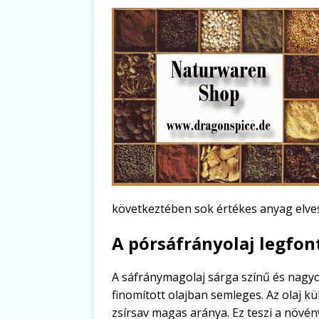
következtében sok értékes anyag elves
A pórsáfrányolaj legfon
A sáfránymagolaj sárga színű és nagyon
finomított olajban semleges. Az olaj 
zsírsav magas aránya. Ez teszi a növén