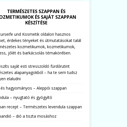
TERMÉSZETES SZAPPAN ÉS
OZMETIKUMOK ÉS SAJÁT SZAPPAN
KÉSZÍTÉSE
urseife und Kosmetik oldalon hasznos
ket, érdekes tényeket és útmutatásokat talál
rmészetes kozmetikumok, kozmetikumok,
ess, jólét és barkácsolás témakörében.
észíts saját esti stresszoldó fürdőrutint
szetes alapanyagokból – ha te sem tudsz
en elaludni
s és hagyományos – Aleppói szappan
dula – nyugtató és gyógyító
pan recept – Természetes levendula szappan
andió – dió a tiszta mosáshoz