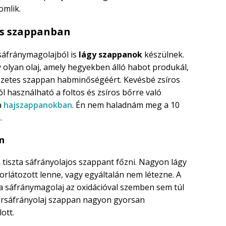
mlik.
es szappanban
sáfránymagolajból is
lágy
szappanok
készülnek.
 olyan olaj, amely hegyekben álló habot produkál,
szetes szappan habminőségéért. Kevésbé zsíros
l használható a foltos és zsíros bőrre való
a
hajszappanokban
. Én nem haladnám meg a 10
.
n
tiszta sáfrányolajos szappant főzni. Nagyon lágy
korlátozott lenne, vagy egyáltalán nem létezne. A
 a sáfránymagolaj az oxidációval szemben sem túl
a pórsáfrányolaj szappan nagyon gyorsan
ott.