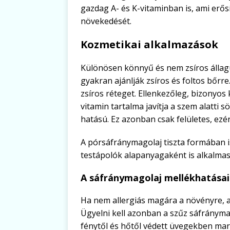
gazdag A- és K-vitaminban is, ami erős
növekedését.
Kozmetikai alkalmazások
Különösen könnyű és nem zsíros állagú
gyakran ajánlják zsíros és foltos bőrre
zsíros réteget. Ellenkezőleg, bizonyos
vitamin tartalma javítja a szem alatti s
hatású. Ez azonban csak felületes, ezér
A pórsáfránymagolaj tiszta formában 
testápolók alapanyagaként is alkalmas.
A sáfránymagolaj mellékhatásai
Ha nem allergiás magára a növényre, a
Ügyelni kell azonban a szűz sáfránymag
fénytől és hőtől védett üvegekben mar