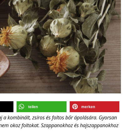
teilen
merken
 a kombinált, zsíros és foltos bőr ápolására. Gyorsan
és nem okoz foltokat. Szappanokhoz és hajszappanokhoz