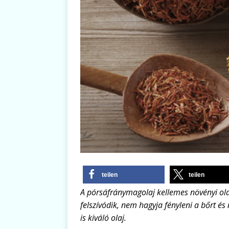
teilen
teilen
A pórsáfránymagolaj kellemes növényi olaj
felszívódik, nem hagyja fényleni a bőrt 
is kiváló olaj.