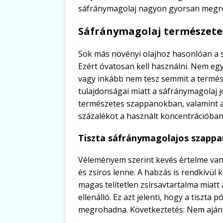
sáfránymagolaj nagyon gyorsan megro
Sáfránymagolaj természet
Sok más növényi olajhoz hasonlóan a 
Ezért óvatosan kell használni. Nem egy
vagy inkább nem tesz semmit a termé
tulajdonságai miatt a sáfránymagolaj jó
természetes szappanokban, valamint 
százalékot a használt koncentrációban
Tiszta sáfránymagolajos szappa
Véleményem szerint kevés értelme van 
és zsíros lenne. A habzás is rendkívül 
magas telítetlen zsírsavtartalma miatt
ellenálló. Ez azt jelenti, hogy a tiszt
megrohadna. Következtetés: Nem ajánl