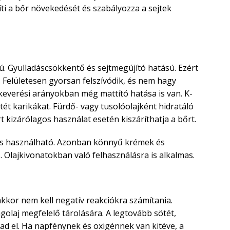
íti a bőr növekedését és szabályozza a sejtek
. Gyulladáscsökkentő és sejtmegújító hatású. Ezért
. Felületesen gyorsan felszívódik, és nem hagy
 keverési arányokban még mattító hatása is van. K-
ötét karikákat. Fürdő- vagy tusolóolajként hidratáló
t kizárólagos használat esetén kiszáríthatja a bőrt.
is használható. Azonban könnyű krémek és
 Olajkivonatokban való felhasználásra is alkalmas.
kkor nem kell negatív reakciókra számítania.
olaj megfelelő tárolására. A legtovább sötét,
ad el. Ha napfénynek és oxigénnek van kitéve, a