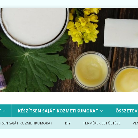
T
KÉSZÍTSEN SAJÁT KOZMETIKUMOKAT
ÖSSZETEV
ÍTSEN SAJÁT KOZMETIKUMOKAT
DIY
TERMÉKEK LETÖLTÉSE
VE