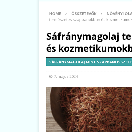
HOME
ÖSSZETEVŐK
NÖVÉNYI OLA
természetes szappanokban és kozmetikumo
Sáfránymagolaj t
és kozmetikumok
SÁFRÁNYMAGOLAJ MINT SZAPPANÖSSZET
7. május 2024