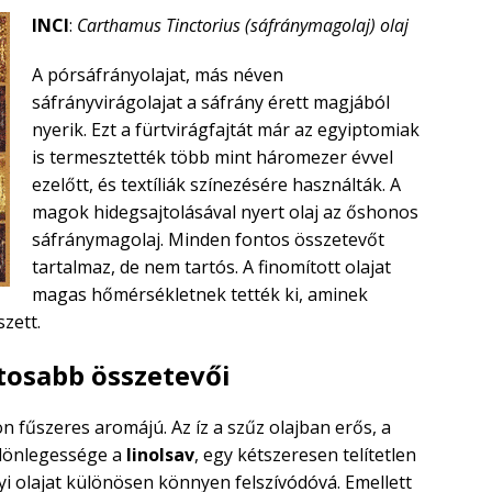
INCI
:
Carthamus Tinctorius (sáfránymagolaj) olaj
A pórsáfrányolajat, más néven
sáfrányvirágolajat a sáfrány érett magjából
nyerik. Ezt a fürtvirágfajtát már az egyiptomiak
is termesztették több mint háromezer évvel
ezelőtt, és textíliák színezésére használták. A
magok hidegsajtolásával nyert olaj az őshonos
sáfránymagolaj. Minden fontos összetevőt
tartalmaz, de nem tartós. A finomított olajat
magas hőmérsékletnek tették ki, aminek
zett.
tosabb összetevői
 fűszeres aromájú. Az íz a szűz olajban erős, a
különlegessége a
linolsav
, egy kétszeresen telítetlen
yi olajat különösen könnyen felszívódóvá. Emellett