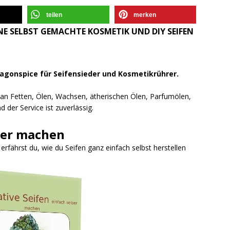
teilen
merken
E SELBST GEMACHTE KOSMETIK UND DIY SEIFEN
ragonspice für Seifensieder und Kosmetikrührer.
l an Fetten, Ölen, Wachsen, ätherischen Ölen, Parfumölen,
 der Service ist zuverlässig.
ber machen
fährst du, wie du Seifen ganz einfach selbst herstellen