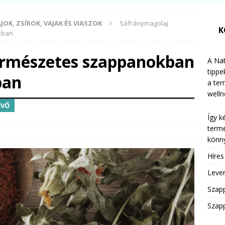
JOK, ZSÍROK, VAJAK ÉS VIASZOK
Sáfránymagolaj
K
kban
ermészetes szappanokban
A Nat
tippe
ban
a te
welln
EVŐ
Így k
termé
könny
Híre
Leven
Szap
Szapp