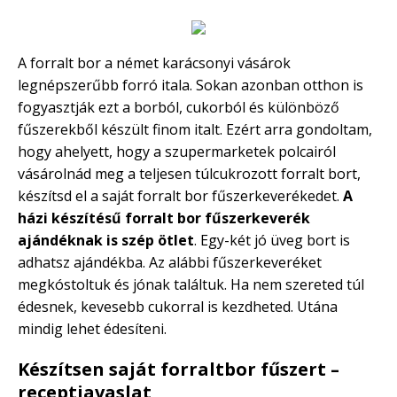
A forralt bor a német karácsonyi vásárok
legnépszerűbb forró itala. Sokan azonban otthon is
fogyasztják ezt a borból, cukorból és különböző
fűszerekből készült finom italt. Ezért arra gondoltam,
hogy ahelyett, hogy a szupermarketek polcairól
vásárolnád meg a teljesen túlcukrozott forralt bort,
készítsd el a saját forralt bor fűszerkeverékedet.
A
házi készítésű forralt bor fűszerkeverék
ajándéknak is szép ötlet
. Egy-két jó üveg bort is
adhatsz ajándékba. Az alábbi fűszerkeveréket
megkóstoltuk és jónak találtuk. Ha nem szereted túl
édesnek, kevesebb cukorral is kezdheted. Utána
mindig lehet édesíteni.
Készítsen saját forraltbor fűszert –
receptjavaslat