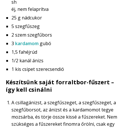
sh
éj, nem felaprítva
25 g nádcukor
5 szegfűszeg
2 szem szegfűbors
3
kardamom
gubó
1,5 fahéjrúd
1/2 kanál ánizs
1 kis csipet szerecsendió
Készítsünk saját forraltbor-fűszert –
így kell csinálni
A csillagánizst, a szegfűszeget, a szegfűszeget, a
szegfűborsot, az ánizst és a kardamomot tegye
mozsárba, és törje össze kissé a fűszereket. Nem
szükséges a fűszereket finomra őrölni, csak egy