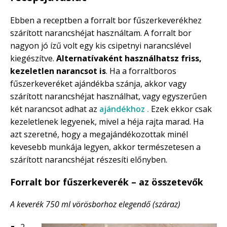
Ebben a receptben a forralt bor fűszerkeverékhez
szárított narancshéjat használtam. A forralt bor
nagyon jó ízű volt egy kis csipetnyi narancslével
kiegészítve.
Alternatívaként használhatsz friss,
kezeletlen narancsot is
. Ha a forraltboros
fűszerkeveréket ajándékba szánja, akkor vagy
szárított narancshéjat használhat, vagy egyszerűen
két narancsot adhat az
ajándékhoz .
Ezek ekkor csak
kezeletlenek legyenek, mivel a héja rajta marad. Ha
azt szeretné, hogy a megajándékozottak minél
kevesebb munkája legyen, akkor természetesen a
szárított narancshéjat részesíti előnyben.
Forralt bor fűszerkeverék – az összetevők
A keverék 750 ml vörösborhoz elegendő (száraz)
2