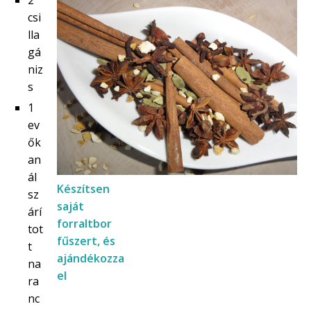
csi
lla
gá
niz
s
1
ev
ők
an
ál
Készítsen
sz
saját
árí
forraltbor
tot
fűszert, és
t
ajándékozza
na
el
ra
nc