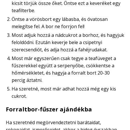
kicsit törjük össze őket. Öntse ezt a keveréket egy
teafilterbe.
Öntse a vörösbort egy lábasba, és óvatosan
melegítse fel. A bor ne forrjon fel!
Most adjuk hozzá a nádcukrot a borhoz, és hagyjuk
feloldódni. Ezután keverje bele a csipetnyi
szerecsendiót, és adja hozzá a fahéjrudakat.
Most már egyszerűen csak tegye a teafüveget a
fűszerekkel együtt a serpenyőbe, csökkentse a
hőmérsékletet, és hagyja a forralt bort 20-30
percig áztatni.
Ha szeretné, most már adhat hozzá még egy kis
cukrot.
Forraltbor-fűszer ajándékba
Ha szeretnéd megörvendeztetni barátaidat,
rokonaidat, ismerőseidet, akkor a hideg évszakban