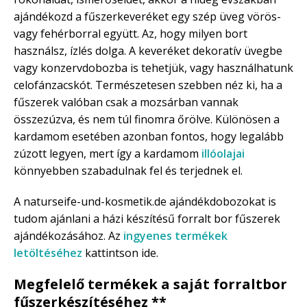
ajándékozd a fűszerkeveréket egy szép üveg vörös-
vagy fehérborral együtt. Az, hogy milyen bort
használsz, ízlés dolga. A keveréket dekoratív üvegbe
vagy konzervdobozba is tehetjük, vagy használhatunk
celofánzacskót. Természetesen szebben néz ki, ha a
fűszerek valóban csak a mozsárban vannak
összezúzva, és nem túl finomra őrölve. Különösen a
kardamom esetében azonban fontos, hogy legalább
zúzott legyen, mert így a kardamom
illóolajai
könnyebben szabadulnak fel és terjednek el.
A naturseife-und-kosmetik.de ajándékdobozokat is
tudom ajánlani a házi készítésű forralt bor fűszerek
ajándékozásához. Az
ingyenes termékek
letöltéséhez
kattintson ide.
Megfelelő termékek a saját
forraltbor
fűszerkészítéséhez
**