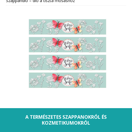
Szappandió – dió a tiszta mosáshoz
A TERMÉSZETES SZAPPANOKRÓL ÉS
KOZMETIKUMOKRÓL