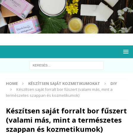
HOME
KÉSZÍTSEN SAJÁT KOZMETIKUMOKAT
DIY
Készítsen saját forralt bor fűszert (valami más, mint a
természetes szappan és kozmetikumok)
Készítsen saját forralt bor fűszert
(valami más, mint a természetes
szappan és kozmetikumok)