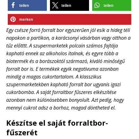
teilen
teilen
teilen
merken
Egy csésze forró forralt bor egyszerűen jól esik a hideg téli
napokon a partikon, a karácsonyi vásárban vagy otthon a
tűz előtttt. A szupermarketek polcain számos fajtája
kapható ennek az alkoholos italnak, és egyre több a
biotermék és a borászoktól származó, kiváló minőségű
forralt bor is. E termékek egyik negatívuma azonban
mindig a magas cukortartalom. A klasszikus
szupermarketekben kapható forralt bor ugyanis igazi
cukorbomba. A saját forraltbor fűszeres elkészítése
azonban nem különösebben bonyolult. Azt pedig, hogy
mennyi cukrot adsz a borhoz, magad döntheted el.
Készítse el saját forraltbor-
fűszerét