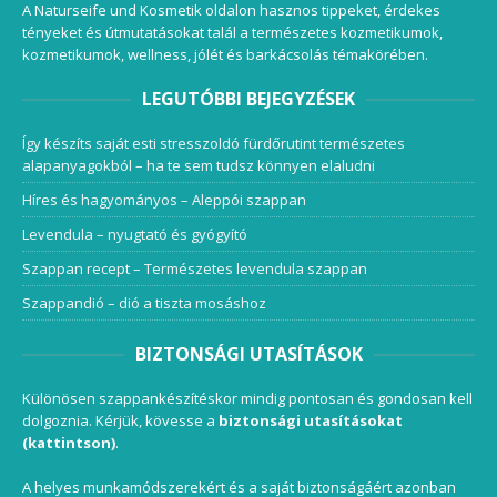
A Naturseife und Kosmetik oldalon hasznos tippeket, érdekes
tényeket és útmutatásokat talál a természetes kozmetikumok,
kozmetikumok, wellness, jólét és barkácsolás témakörében.
LEGUTÓBBI BEJEGYZÉSEK
Így készíts saját esti stresszoldó fürdőrutint természetes
alapanyagokból – ha te sem tudsz könnyen elaludni
Híres és hagyományos – Aleppói szappan
Levendula – nyugtató és gyógyító
Szappan recept – Természetes levendula szappan
Szappandió – dió a tiszta mosáshoz
BIZTONSÁGI UTASÍTÁSOK
Különösen szappankészítéskor mindig pontosan és gondosan kell
dolgoznia. Kérjük, kövesse a
biztonsági utasításokat
(kattintson)
.
A helyes munkamódszerekért és a saját biztonságáért azonban