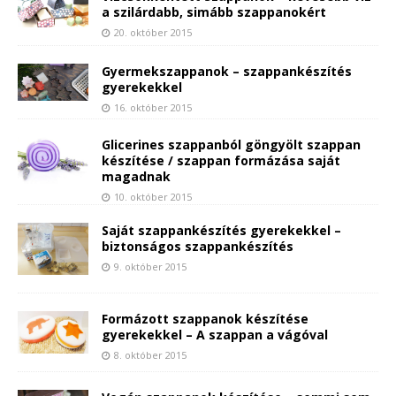
a szilárdabb, simább szappanokért
20. október 2015
Gyermekszappanok – szappankészítés
gyerekekkel
16. október 2015
Glicerines szappanból göngyölt szappan
készítése / szappan formázása saját
magadnak
10. október 2015
Saját szappankészítés gyerekekkel –
biztonságos szappankészítés
9. október 2015
Formázott szappanok készítése
gyerekekkel – A szappan a vágóval
8. október 2015