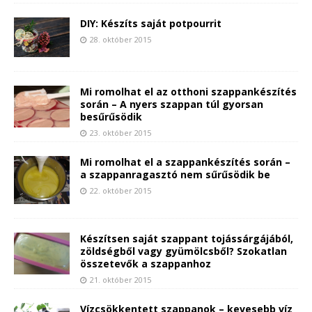
DIY: Készíts saját potpourrit
28. október 2015
Mi romolhat el az otthoni szappankészítés
során – A nyers szappan túl gyorsan
besűrűsödik
23. október 2015
Mi romolhat el a szappankészítés során –
a szappanragasztó nem sűrűsödik be
22. október 2015
Készítsen saját szappant tojássárgájából,
zöldségből vagy gyümölcsből? Szokatlan
összetevők a szappanhoz
21. október 2015
Vízcsökkentett szappanok – kevesebb víz