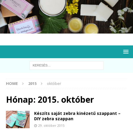
HOME
2015
október
Hónap:
2015. október
Készíts saját zebra kinézetű szappant –
DIY zebra szappan
29. október 2015