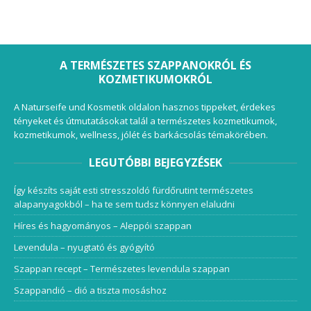
A TERMÉSZETES SZAPPANOKRÓL ÉS
KOZMETIKUMOKRÓL
A Naturseife und Kosmetik oldalon hasznos tippeket, érdekes
tényeket és útmutatásokat talál a természetes kozmetikumok,
kozmetikumok, wellness, jólét és barkácsolás témakörében.
LEGUTÓBBI BEJEGYZÉSEK
Így készíts saját esti stresszoldó fürdőrutint természetes
alapanyagokból – ha te sem tudsz könnyen elaludni
Híres és hagyományos – Aleppói szappan
Levendula – nyugtató és gyógyító
Szappan recept – Természetes levendula szappan
Szappandió – dió a tiszta mosáshoz