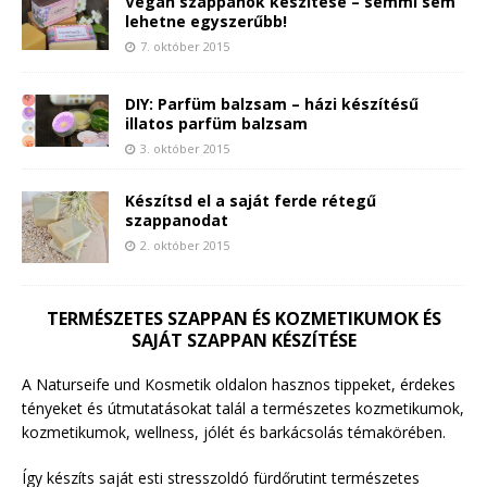
Vegán szappanok készítése – semmi sem
lehetne egyszerűbb!
7. október 2015
DIY: Parfüm balzsam – házi készítésű
illatos parfüm balzsam
3. október 2015
Készítsd el a saját ferde rétegű
szappanodat
2. október 2015
TERMÉSZETES SZAPPAN ÉS KOZMETIKUMOK ÉS
SAJÁT SZAPPAN KÉSZÍTÉSE
A Naturseife und Kosmetik oldalon hasznos tippeket, érdekes
tényeket és útmutatásokat talál a természetes kozmetikumok,
kozmetikumok, wellness, jólét és barkácsolás témakörében.
Így készíts saját esti stresszoldó fürdőrutint természetes