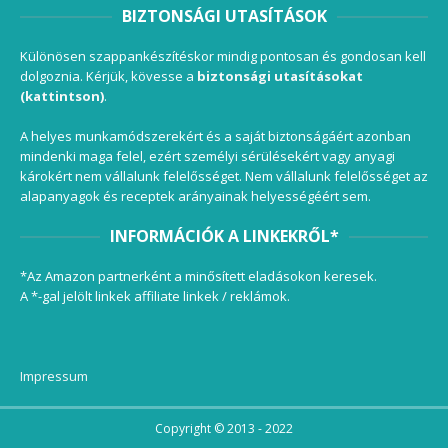
BIZTONSÁGI UTASÍTÁSOK
Különösen szappankészítéskor mindig pontosan és gondosan kell
dolgoznia. Kérjük, kövesse a
biztonsági utasításokat
(kattintson)
.
A helyes munkamódszerekért és a saját biztonságáért azonban
mindenki maga felel, ezért személyi sérülésekért vagy anyagi
károkért nem vállalunk felelősséget. Nem vállalunk felelősséget az
alapanyagok és receptek arányainak helyességéért sem.
INFORMÁCIÓK A LINKEKRŐL*
*Az Amazon partnerként a minősített eladásokon keresek.
A *-gal jelölt linkek affiliate linkek / reklámok.
Impressum
Copyright © 2013 - 2022