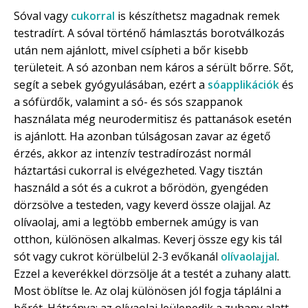
Sóval vagy
cukorral
is készíthetsz magadnak remek
testradírt. A sóval történő hámlasztás borotválkozás
után nem ajánlott, mivel csípheti a bőr kisebb
területeit. A só azonban nem káros a sérült bőrre. Sőt,
segít a sebek gyógyulásában, ezért a
sóapplikációk
és
a sófürdők, valamint a só- és sós szappanok
használata még neurodermitisz és pattanások esetén
is ajánlott. Ha azonban túlságosan zavar az égető
érzés, akkor az intenzív testradírozást normál
háztartási cukorral is elvégezheted. Vagy tisztán
használd a sót és a cukrot a bőrödön, gyengéden
dörzsölve a testeden, vagy keverd össze olajjal. Az
olívaolaj, ami a legtöbb embernek amúgy is van
otthon, különösen alkalmas. Keverj össze egy kis tál
sót vagy cukrot körülbelül 2-3 evőkanál
olívaolajjal
.
Ezzel a keverékkel dörzsölje át a testét a zuhany alatt.
Most öblítse le. Az olaj különösen jól fogja táplálni a