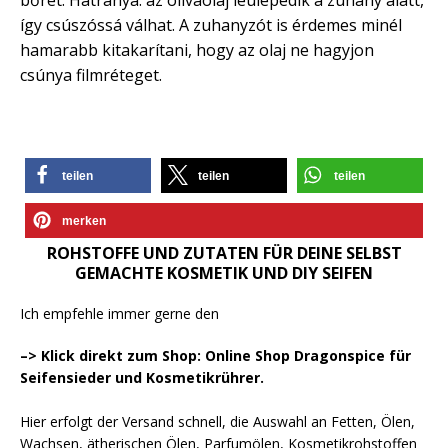
bőrét. Hátránya: az olívaolaj leülepedik a zuhany alatt,
így csúszóssá válhat. A zuhanyzót is érdemes minél
hamarabb kitakarítani, hogy az olaj ne hagyjon
csúnya filmréteget.
teilen
teilen
teilen
merken
ROHSTOFFE UND ZUTATEN FÜR DEINE SELBST
GEMACHTE KOSMETIK UND DIY SEIFEN
Ich empfehle immer gerne den
–> Klick direkt zum Shop: Online Shop Dragonspice für
Seifensieder und Kosmetikrührer.
Hier erfolgt der Versand schnell, die Auswahl an Fetten, Ölen,
Wachsen, ätherischen Ölen, Parfumölen, Kosmetikrohstoffen