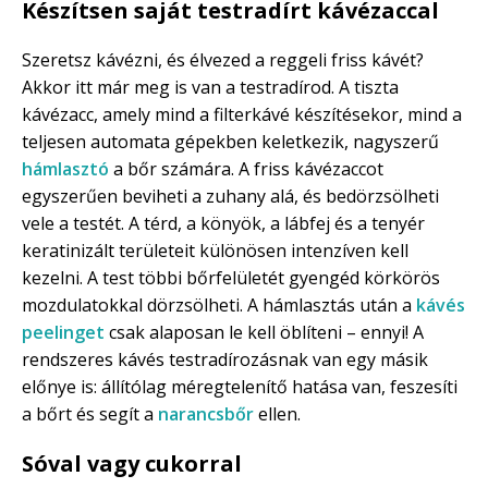
Készítsen saját testradírt kávézaccal
Szeretsz kávézni, és élvezed a reggeli friss kávét?
Akkor itt már meg is van a testradírod. A tiszta
kávézacc, amely mind a filterkávé készítésekor, mind a
teljesen automata gépekben keletkezik, nagyszerű
hámlasztó
a bőr számára. A friss kávézaccot
egyszerűen beviheti a zuhany alá, és bedörzsölheti
vele a testét. A térd, a könyök, a lábfej és a tenyér
keratinizált területeit különösen intenzíven kell
kezelni. A test többi bőrfelületét gyengéd körkörös
mozdulatokkal dörzsölheti. A hámlasztás után a
kávés
peelinget
csak alaposan le kell öblíteni – ennyi! A
rendszeres kávés testradírozásnak van egy másik
előnye is: állítólag méregtelenítő hatása van, feszesíti
a bőrt és segít a
narancsbőr
ellen.
Sóval vagy cukorral