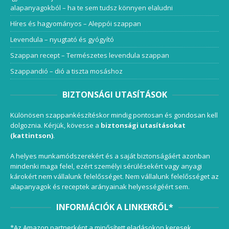
alapanyagokból – ha te sem tudsz könnyen elaludni
Híres és hagyományos – Aleppói szappan
Levendula – nyugtató és gyógyító
Szappan recept – Természetes levendula szappan
Szappandió – dió a tiszta mosáshoz
BIZTONSÁGI UTASÍTÁSOK
Különösen szappankészítéskor mindig pontosan és gondosan kell
dolgoznia. Kérjük, kövesse a
biztonsági utasításokat
(kattintson)
.
A helyes munkamódszerekért és a saját biztonságáért azonban
mindenki maga felel, ezért személyi sérülésekért vagy anyagi
károkért nem vállalunk felelősséget. Nem vállalunk felelősséget az
alapanyagok és receptek arányainak helyességéért sem.
INFORMÁCIÓK A LINKEKRŐL*
*Az Amazon partnerként a minősített eladásokon keresek.