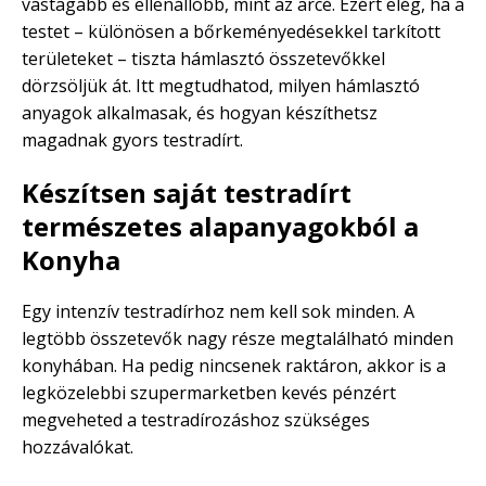
vastagabb és ellenállóbb, mint az arcé. Ezért elég, ha a
testet – különösen a bőrkeményedésekkel tarkított
területeket – tiszta hámlasztó összetevőkkel
dörzsöljük át. Itt megtudhatod, milyen hámlasztó
anyagok alkalmasak, és hogyan készíthetsz
magadnak gyors testradírt.
Készítsen saját testradírt
természetes alapanyagokból a
Konyha
Egy intenzív testradírhoz nem kell sok minden. A
legtöbb összetevők nagy része megtalálható minden
konyhában. Ha pedig nincsenek raktáron, akkor is a
legközelebbi szupermarketben kevés pénzért
megveheted a testradírozáshoz szükséges
hozzávalókat.