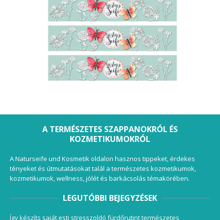
A TERMÉSZETES SZAPPANOKRÓL ÉS
KOZMETIKUMOKRÓL
A Naturseife und Kosmetik oldalon hasznos tippeket, érdekes
tényeket és útmutatásokat talál a természetes kozmetikumok,
kozmetikumok, wellness, jólét és barkácsolás témakörében.
LEGUTÓBBI BEJEGYZÉSEK
Így készíts saját esti stresszoldó fürdőrutint természetes