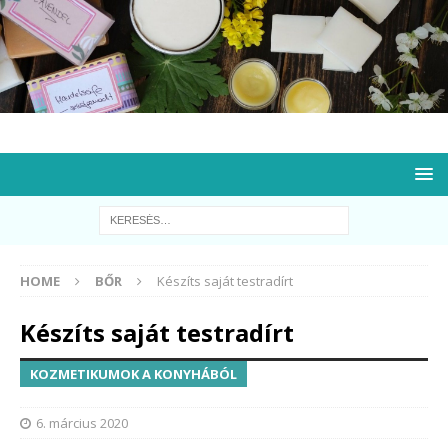
HOME
BŐR
Készíts saját testradírt
Készíts saját testradírt
KOZMETIKUMOK A KONYHÁBÓL
6. március 2020