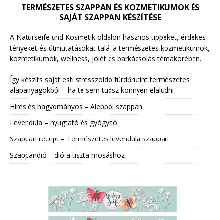
TERMÉSZETES SZAPPAN ÉS KOZMETIKUMOK ÉS
SAJÁT SZAPPAN KÉSZÍTÉSE
A Naturseife und Kosmetik oldalon hasznos tippeket, érdekes
tényeket és útmutatásokat talál a természetes kozmetikumok,
kozmetikumok, wellness, jólét és barkácsolás témakörében.
Így készíts saját esti stresszoldó fürdőrutint természetes
alapanyagokból – ha te sem tudsz könnyen elaludni
Híres és hagyományos – Aleppói szappan
Levendula – nyugtató és gyógyító
Szappan recept – Természetes levendula szappan
Szappandió – dió a tiszta mosáshoz