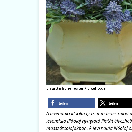
birgitta hohenester / pixelio.de
teilen
teilen
A levendula illóolaj igazi mindenes mind 
levendula illóolaj nyugtató illatát élvezh
masszázsolajokban. A levendula illóolaj a