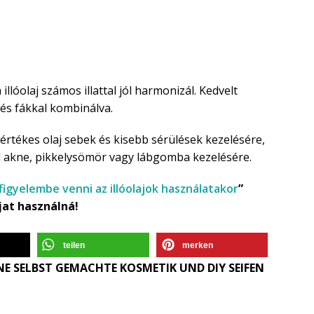
 illóolaj számos illattal jól harmonizál. Kedvelt
l és fákkal kombinálva.
értékes olaj sebek és kisebb sérülések kezelésére,
 akne, pikkelysömör vagy lábgomba kezelésére.
 figyelembe venni az illóolajok használatakor
”
jat használná!
teilen
merken
E SELBST GEMACHTE KOSMETIK UND DIY SEIFEN