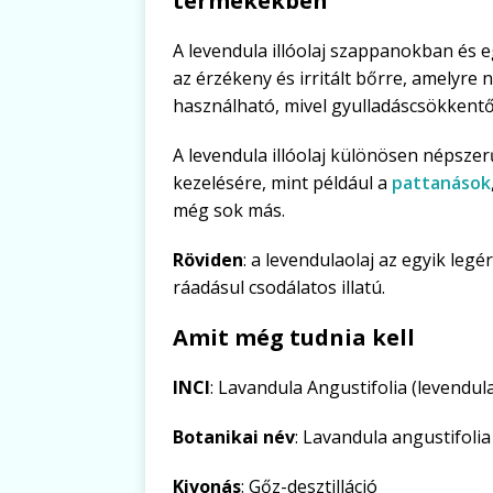
termékekben
A levendula illóolaj szappanokban és
az érzékeny és irritált bőrre, amelyre 
használható, mivel gyulladáscsökkentő
A levendula illóolaj különösen népsz
kezelésére, mint például a
pattanások
még sok más.
Röviden
: a levendulaolaj az egyik le
ráadásul csodálatos illatú.
Amit még tudnia kell
INCI
: Lavandula Angustifolia (levendul
Botanikai név
: Lavandula angustifoli
Kivonás
: Gőz-desztilláció