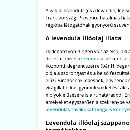
A valódi levendula (és a levandin) leg
Franciaország. Provence hatalmas hata
régióba látogatónak gyönyörű szuvení
A levendula illóolaj illata
Hildegard von Bingen volt az első, aki
dicsérte, mivel
a levendula
serkenti a s
központi idegrendszerre (bár Hildegar
oldja a szorongást és a belső feszülts
elűzi. Virágosnak, édesnek, enyhének é
virágillatokkal, gyümölcsökkel és fákka
molyok elűzésére is a ruhatáradból. Er
amelyeket egyszerűen a szekrénybe vagy
levendulás tasakokat maga is könny
Levendula illóolaj szappan