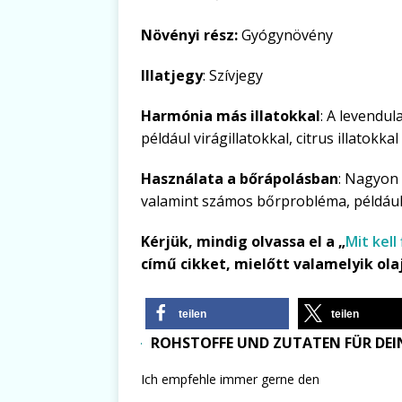
Növényi rész:
Gyógynövény
Illatjegy
: Szívjegy
Harmónia más illatokkal
: A levendula
például virágillatokkal, citrus illatokka
Használata a bőrápolásban
: Nagyon 
valamint számos bőrprobléma, például
Kérjük, mindig olvassa el a „
Mit kell
című cikket, mielőtt valamelyik ola
teilen
teilen
ROHSTOFFE UND ZUTATEN FÜR DEIN
Ich empfehle immer gerne den