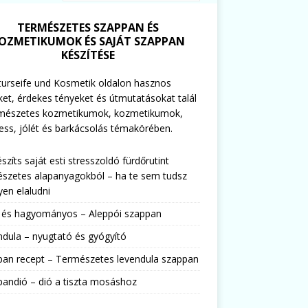
TERMÉSZETES SZAPPAN ÉS
OZMETIKUMOK ÉS SAJÁT SZAPPAN
KÉSZÍTÉSE
urseife und Kosmetik oldalon hasznos
ket, érdekes tényeket és útmutatásokat talál
rmészetes kozmetikumok, kozmetikumok,
ess, jólét és barkácsolás témakörében.
észíts saját esti stresszoldó fürdőrutint
szetes alapanyagokból – ha te sem tudsz
en elaludni
s és hagyományos – Aleppói szappan
dula – nyugtató és gyógyító
pan recept – Természetes levendula szappan
andió – dió a tiszta mosáshoz