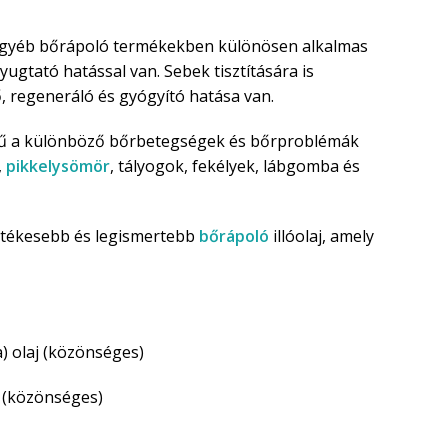
 egyéb bőrápoló termékekben különösen alkalmas
nyugtató hatással van. Sebek tisztítására is
, regeneráló és gyógyító hatása van.
erű a különböző bőrbetegségek és bőrproblémák
,
pikkelysömör
, tályogok, fekélyek, lábgomba és
gértékesebb és legismertebb
bőrápoló
illóolaj, amely
a) olaj (közönséges)
a (közönséges)