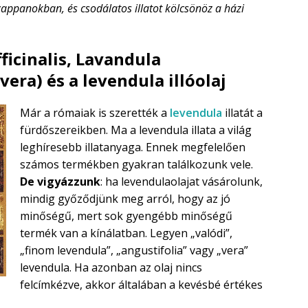
zappanokban, és csodálatos illatot kölcsönöz a házi
ficinalis, Lavandula
vera) és a levendula illóolaj
Már a rómaiak is szerették a
levendula
illatát a
fürdőszereikben. Ma a levendula illata a világ
leghíresebb illatanyaga. Ennek megfelelően
számos termékben gyakran találkozunk vele.
De vigyázzunk
: ha levendulaolajat vásárolunk,
mindig győződjünk meg arról, hogy az jó
minőségű, mert sok gyengébb minőségű
termék van a kínálatban. Legyen „valódi”,
„finom levendula”, „angustifolia” vagy „vera”
levendula. Ha azonban az olaj nincs
felcímkézve, akkor általában a kevésbé értékes