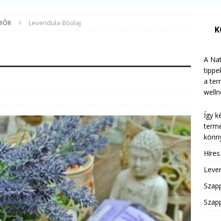
 BŐR
Levendula illóolaj
K
A Nat
tippe
a te
welln
Így k
termé
könny
Híre
Leven
Szap
Szapp