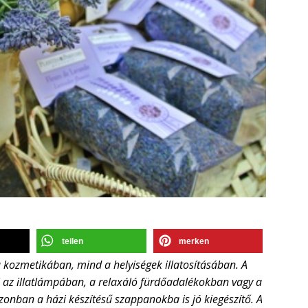
teilen
merken
a kozmetikában, mind a helyiségek illatosításában. A
eti az illatlámpában, a relaxáló fürdőadalékokban vagy a
zonban a házi készítésű szappanokba is jó kiegészítő. A