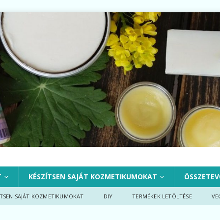
T
KÉSZÍTSEN SAJÁT KOZMETIKUMOKAT
ÖSSZETEV
ÍTSEN SAJÁT KOZMETIKUMOKAT
DIY
TERMÉKEK LETÖLTÉSE
VE