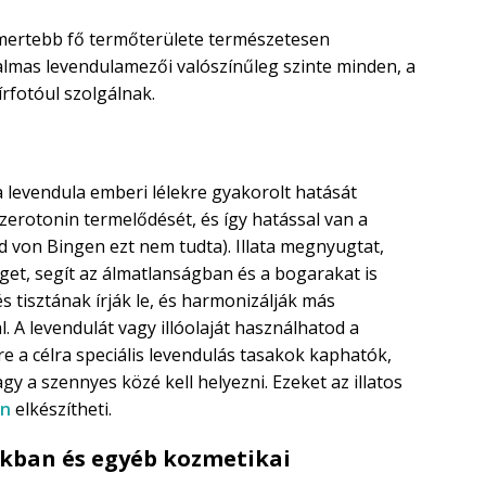
ismertebb fő termőterülete természetesen
lmas levendulamezői valószínűleg szinte minden, a
rfotóul szolgálnak.
 a levendula emberi lélekre gyakorolt hatását
zerotonin termelődését, és így hatással van a
d von Bingen ezt nem tudta). Illata megnyugtat,
éget, segít az álmatlanságban és a bogarakat is
s tisztának írják le, és harmonizálják más
l. A levendulát vagy illóolaját használhatod a
re a célra speciális levendulás tasakok kaphatók,
 a szennyes közé kell helyezni. Ezeket az illatos
en
elkészítheti.
okban és egyéb kozmetikai