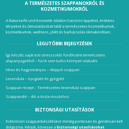
A TERMÉSZETES SZAPPANOKRÓL ÉS
KOZMETIKUMOKRÓL
A Naturseife und Kosmetik oldalon hasznos tippeket, érdekes
tényeket és útmutatásokat talál a természetes kozmetikumok,
kozmetikumok, wellness, jólét és barkácsolás témakörében.
LEGUTÓBBI BEJEGYZÉSEK
Így készíts saját esti stresszoldó fürdőrutint természetes
alapanyagokból – ha te sem tudsz könnyen elaludni
Híres és hagyományos – Aleppói szappan
Levendula – nyugtató és gyógyító
Szappan recept – Természetes levendula szappan
Szappandió – dió a tiszta mosáshoz
BIZTONSÁGI UTASÍTÁSOK
Különösen szappankészítéskor mindig pontosan és gondosan kell
dolgoznia. Kérjük, kövesse a
biztonsági utasításokat