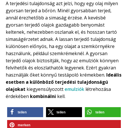
A terjedési tulajdonság azt jelzi, hogy egy olaj milyen
gyorsan terjed a bőrön. Minél gyorsabban terjed,
annál érezhetőbb a simaság érzése. A kevésbé
gyorsan terjedő olajok gazdagabb benyomást
keltenek, nehezebben oszlanak el, és hosszan tartó
simaságérzetet adnak. A lassan terjedő tulajdonság
különösen előnyös, ha egy olajat a szemkörnyékre
használunk, például szemkrémeknél. A gyorsan
terjedő olajok biztosítják, hogy az emulziók könnyen
felvihetők és eloszlathatók legyenek. Ezért gyakran
használják őket könnyű testápoló krémekben.
Ideális
esetben a különböző terjedési tulajdonságú
olajokat
kiegyensúlyozott
emulziók
létrehozása
érdekében
kombinálni
kell.
teilen
teilen
teilen
merken