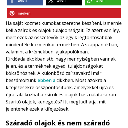
teilen
teilen
teilen
merken
Ha saját kozmetikumokat szeretne készíteni, ismernie
kell a zsírok és olajok tulajdonságait. Ez azért van így,
mert ezek az összetevők az egyik legfontosabbak
mindenféle kozmetikai termékben. A szappanokban,
valamint a krémekben, ajakápolókban,
fürdőadalékokban stb. nagy mennyiségben vannak
jelen, és a terméknek egyedi tulajdonságokat
kölcsönöznek. A különböző zsírsavakról már
beszámoltunk
ebben a
cikkben. Most azokra a
kifejezésekre összpontosítunk, amelyekkel újra és
újra találkozhat a zsírok és olajok használata során.
Szárító olajok, kenegetés? Itt megtudhatja, mit
jelentenek ezek a kifejezések.
Száradó olajok és nem száradó