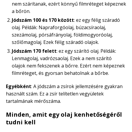
nem szárítanak, ezért könnyű filmréteget képeznek
a bőrön.
Jódszám 100 és 170 között
: ez egy félig száradó
olaj. Példák: Napraforgóolaj, búzacsíraolaj,
szezámolaj, pórsáfrányolaj, földimogyoróolaj,
szőlőmagolaj. Ezek félig száradó olajok.
Jódszám 170 felett
: ez egy szárító olaj. Példák:
Lenmagolaj, vadrózsaolaj. Ezek a nem szárító
olajok nem fekszenek a bőrre. Ezért nem képeznek
filmréteget, és gyorsan behatolnak a bőrbe.
Egyébként
: A jódszám a zsírok jellemzésére gyakran
használt szám. Ez a zsír telítetlen vegyületek
tartalmának mérőszáma.
Minden, amit egy olaj kenhetőségéről
tudni kell