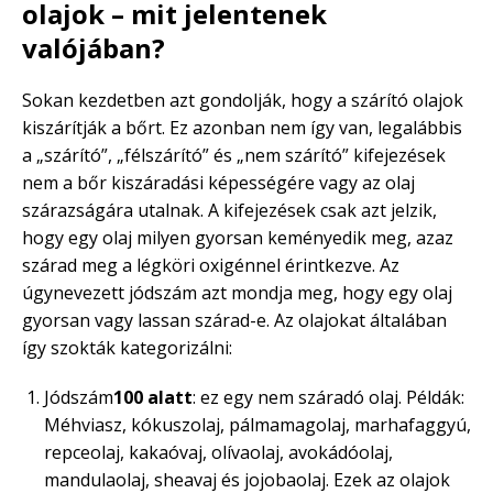
olajok – mit jelentenek
valójában?
Sokan kezdetben azt gondolják, hogy a szárító olajok
kiszárítják a bőrt. Ez azonban nem így van, legalábbis
a „szárító”, „félszárító” és „nem szárító” kifejezések
nem a bőr kiszáradási képességére vagy az olaj
szárazságára utalnak. A kifejezések csak azt jelzik,
hogy egy olaj milyen gyorsan keményedik meg, azaz
szárad meg a légköri oxigénnel érintkezve. Az
úgynevezett jódszám azt mondja meg, hogy egy olaj
gyorsan vagy lassan szárad-e. Az olajokat általában
így szokták kategorizálni:
Jódszám
100 alatt
: ez egy nem száradó olaj. Példák:
Méhviasz, kókuszolaj, pálmamagolaj, marhafaggyú,
repceolaj, kakaóvaj, olívaolaj, avokádóolaj,
mandulaolaj, sheavaj és jojobaolaj. Ezek az olajok