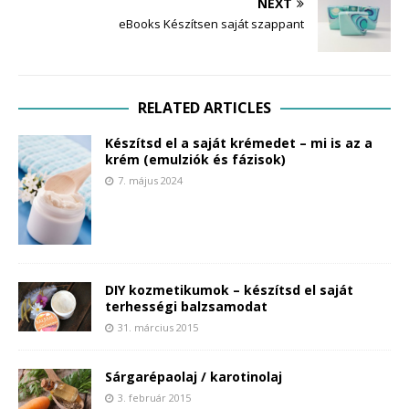
NEXT
eBooks Készítsen saját szappant
RELATED ARTICLES
Készítsd el a saját krémedet – mi is az a
krém (emulziók és fázisok)
7. május 2024
DIY kozmetikumok – készítsd el saját
terhességi balzsamodat
31. március 2015
Sárgarépaolaj / karotinolaj
3. február 2015