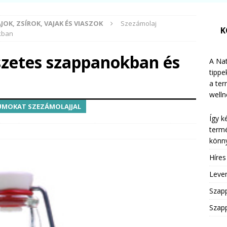
JOK, ZSÍROK, VAJAK ÉS VIASZOK
Szezámolaj
K
kban
zetes szappanokban és
A Nat
tippe
n
a te
welln
KUMOKAT SZEZÁMOLAJJAL
Így k
termé
könny
Híre
Leven
Szap
Szapp