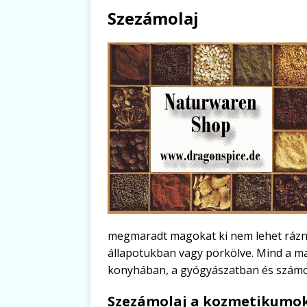
Szezámolaj
megmaradt magokat ki nem lehet rázn
állapotukban vagy pörkölve. Mind a ma
konyhában, a gyógyászatban és szám
Szezámolaj a kozmetikumo