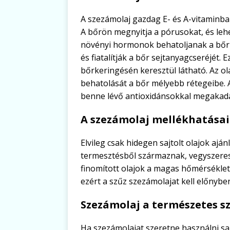
A szezámolaj gazdag E- és A-vitaminba
A bőrön megnyitja a pórusokat, és leh
növényi hormonok behatoljanak a bőrb
és fiatalítják a bőr sejtanyagcseréjét.
bőrkeringésén keresztül látható. Az ol
behatolását a bőr mélyebb rétegeibe. 
benne lévő antioxidánsokkal megakadál
A szezámolaj mellékhatásai
Elvileg csak hidegen sajtolt olajok ajá
termesztésből származnak, vegyszeres
finomított olajok a magas hőmérséklet 
ezért a szűz szezámolajat kell előnyben
Szezámolaj a természetes 
Ha szezámolajat szeretne használni sa