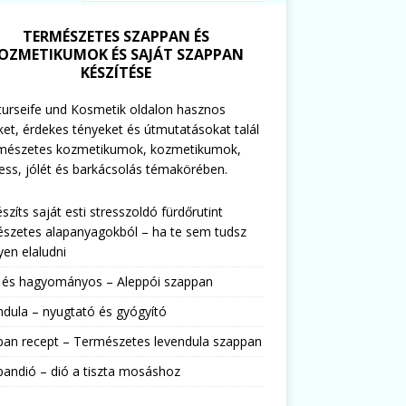
TERMÉSZETES SZAPPAN ÉS
OZMETIKUMOK ÉS SAJÁT SZAPPAN
KÉSZÍTÉSE
urseife und Kosmetik oldalon hasznos
ket, érdekes tényeket és útmutatásokat talál
rmészetes kozmetikumok, kozmetikumok,
ess, jólét és barkácsolás témakörében.
észíts saját esti stresszoldó fürdőrutint
szetes alapanyagokból – ha te sem tudsz
en elaludni
s és hagyományos – Aleppói szappan
dula – nyugtató és gyógyító
pan recept – Természetes levendula szappan
andió – dió a tiszta mosáshoz