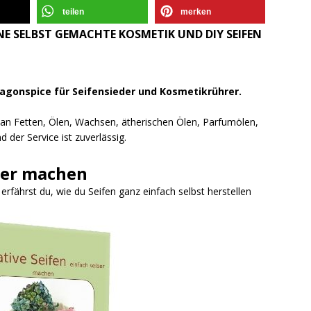
teilen
merken
E SELBST GEMACHTE KOSMETIK UND DIY SEIFEN
ragonspice für Seifensieder und Kosmetikrührer.
l an Fetten, Ölen, Wachsen, ätherischen Ölen, Parfumölen,
 der Service ist zuverlässig.
ber machen
fährst du, wie du Seifen ganz einfach selbst herstellen