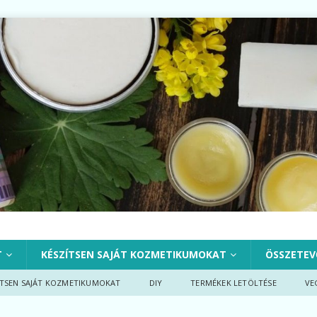
T
KÉSZÍTSEN SAJÁT KOZMETIKUMOKAT
ÖSSZETEV
ÍTSEN SAJÁT KOZMETIKUMOKAT
DIY
TERMÉKEK LETÖLTÉSE
VE