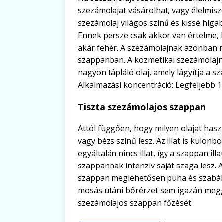
szezámolajat vásárolhat, vagy élelmisz
szezámolaj világos színű és kissé híga
Ennek persze csak akkor van értelme, 
akár fehér. A szezámolajnak azonban ne
szappanban. A kozmetikai szezámolajna
nagyon tápláló olaj, amely lágyítja a s
Alkalmazási koncentráció: Legfeljebb 1
Tiszta szezámolajos szappan
Attól függően, hogy milyen olajat hasz
vagy bézs színű lesz. Az illat is külön
egyáltalán nincs illat, így a szappan il
szappannak intenzív saját szaga lesz. 
szappan meglehetősen puha és szabályt
mosás utáni bőrérzet sem igazán megg
szezámolajos szappan főzését.