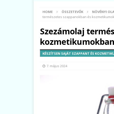
HOME
ÖSSZETEVŐK
NÖVÉNYI OLA
természetes szappanokban és kozmetikumo
Szezámolaj termés
kozmetikumokba
KÉSZÍTSEN SAJÁT SZAPPANT ÉS KOZMETI
7. május 2024