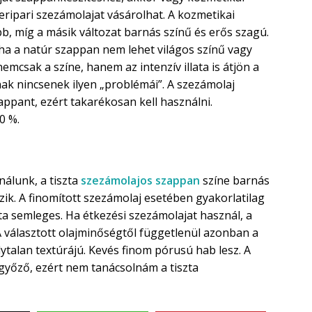
eripari szezámolajat vásárolhat. A kozmetikai
bb, míg a másik változat barnás színű és erős szagú.
ha a natúr szappan nem lehet világos színű vagy
mcsak a színe, hanem az intenzív illata is átjön a
k nincsenek ilyen „problémái”. A szezámolaj
zappant, ezért takarékosan kell használni.
0 %.
nálunk, a tiszta
szezámolajos szappan
színe barnás
bözik. A finomított szezámolaj esetében gyakorlatilag
lata semleges. Ha étkezési szezámolajat használ, a
A választott olajminőségtől függetlenül azonban a
alan textúrájú. Kevés finom pórusú hab lesz. A
yőző, ezért nem tanácsolnám a tiszta