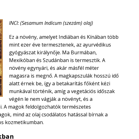
INCI: (Sesamum Indicum (szezám) olaj)
Ez a növény, amelyet Indiában és Kínában több
mint ezer éve termesztenek, az ayurvédikus
gyógyászat királynője. Ma Burmában,
Mexikóban és Szudánban is termesztik. A
növény egynyári, és akár másfél méter
magasra is megnő. A magkapszulák hosszú idő
alatt érnek be, így a betakarítás főként kézi
munkával történik, amíg a vegetációs időszak
végén le nem vágják a növényt, és a
i. A magok feldolgozhatók természetes
gok, mind az olaj csodálatos hatással bírnak a
os kozmetikumban.
kban