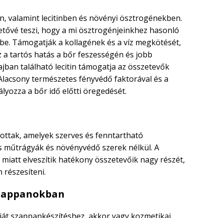
n, valamint lecitinben és növényi ösztrogénekben.
etővé teszi, hogy a mi ösztrogénjeinkhez hasonló
e. Támogatják a kollagének és a víz megkötését,
 Ez a tartós hatás a bőr feszességén és jobb
ajban található lecitin támogatja az összetevők
Alacsony természetes fényvédő faktorával és a
yozza a bőr idő előtti öregedését.
nlottak, amelyek szerves és fenntartható
 műtrágyák és növényvédő szerek nélkül. A
miatt elveszítik hatékony összetevőik nagy részét,
 részesíteni.
szappanokban
ját szappankészítéshez, akkor vagy kozmetikai