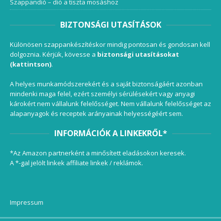
Szappandió – dió a tiszta mosáshoz
BIZTONSÁGI UTASÍTÁSOK
Különösen szappankészítéskor mindig pontosan és gondosan kell
dolgoznia. Kérjük, kövesse a
biztonsági utasításokat
(kattintson)
.
A helyes munkamódszerekért és a saját biztonságáért azonban
mindenki maga felel, ezért személyi sérülésekért vagy anyagi
károkért nem vállalunk felelősséget. Nem vállalunk felelősséget az
alapanyagok és receptek arányainak helyességéért sem.
INFORMÁCIÓK A LINKEKRŐL*
*Az Amazon partnerként a minősített eladásokon keresek.
A *-gal jelölt linkek affiliate linkek / reklámok.
Impressum