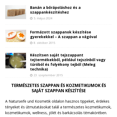
Banán a bőrápoláshoz és a
szappankészítéshez
5. május 2024
Formázott szappanok készítése
gyerekekkel – A szappan a vágóval
8. október 2015
Készítsen saját tejszappant
tejtermékekből, például tejszínből vagy
túróból és folyékony tejből (Meleg
technika)
23. szeptember 2015
TERMÉSZETES SZAPPAN ÉS KOZMETIKUMOK ÉS
SAJÁT SZAPPAN KÉSZÍTÉSE
A Naturseife und Kosmetik oldalon hasznos tippeket, érdekes
tényeket és útmutatásokat talál a természetes kozmetikumok,
kozmetikumok, wellness, jólét és barkácsolás témakörében.