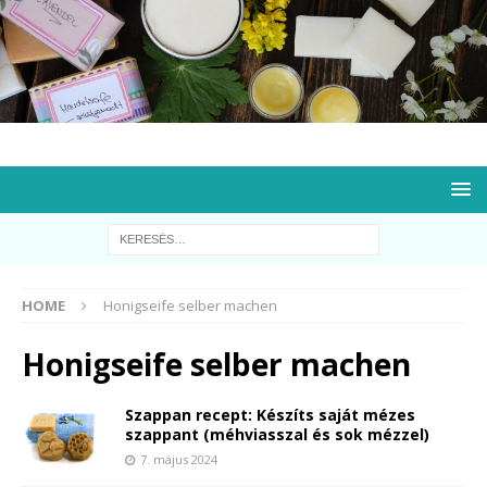
HOME
Honigseife selber machen
Honigseife selber machen
Szappan recept: Készíts saját mézes
szappant (méhviasszal és sok mézzel)
7. május 2024