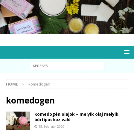
HOME
komedogen
komedogen
Komedogén olajok – melyik olaj melyik
bőrtípushoz való
18. február 2020