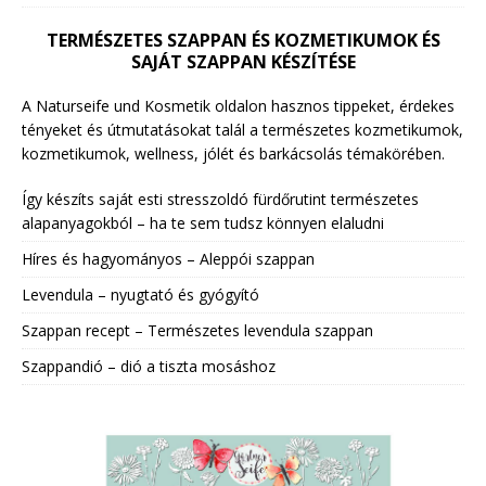
TERMÉSZETES SZAPPAN ÉS KOZMETIKUMOK ÉS
SAJÁT SZAPPAN KÉSZÍTÉSE
A Naturseife und Kosmetik oldalon hasznos tippeket, érdekes
tényeket és útmutatásokat talál a természetes kozmetikumok,
kozmetikumok, wellness, jólét és barkácsolás témakörében.
Így készíts saját esti stresszoldó fürdőrutint természetes
alapanyagokból – ha te sem tudsz könnyen elaludni
Híres és hagyományos – Aleppói szappan
Levendula – nyugtató és gyógyító
Szappan recept – Természetes levendula szappan
Szappandió – dió a tiszta mosáshoz