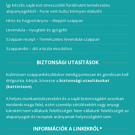
Így készíts saját esti stresszoldó fürdőrutint természetes
alapanyagokból – ha te sem tudsz könnyen elaludni
Híres és hagyományos – Aleppói szappan
Levendula – nyugtató és gyógyító
Szappan recept – Természetes levendula szappan
Szappandió – dió a tiszta mosáshoz
BIZTONSÁGI UTASÍTÁSOK
Különösen szappankészítéskor mindig pontosan és gondosan kell
dolgoznia. Kérjük, kövesse a
biztonsági utasításokat
(kattintson)
.
A helyes munkamódszerekért és a saját biztonságáért azonban
mindenki maga felel, ezért személyi sérülésekért vagy anyagi
károkért nem vállalunk felelősséget. Nem vállalunk felelősséget az
alapanyagok és receptek arányainak helyességéért sem.
INFORMÁCIÓK A LINKEKRŐL*