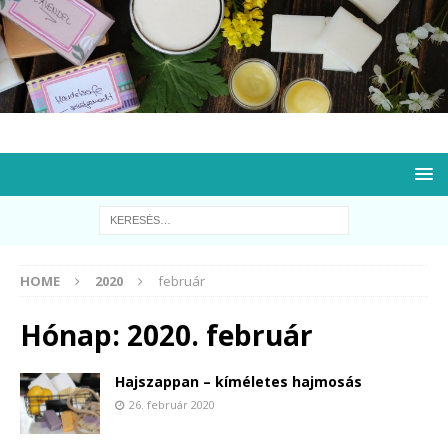
HOME
2020
február
Hónap:
2020. február
Hajszappan – kíméletes hajmosás
26. február 2020