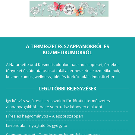
A TERMÉSZETES SZAPPANOKRÓL ÉS
KOZMETIKUMOKRÓL
A Naturseife und Kosmetik oldalon hasznos tippeket, érdekes
tényeket és útmutatásokat talál a természetes kozmetikumok,
kozmetikumok, wellness, jólét és barkácsolás témakörében.
LEGUTÓBBI BEJEGYZÉSEK
Így készíts saját esti stresszoldó fürdőrutint természetes
alapanyagokból – ha te sem tudsz könnyen elaludni
Híres és hagyományos – Aleppói szappan
Levendula – nyugtató és gyógyító
Szappan recept – Természetes levendula szappan