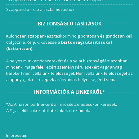
Szappandió – dió a tiszta mosáshoz
BIZTONSÁGI UTASÍTÁSOK
Különösen szappankészítéskor mindig pontosan és gondosan kell
dolgoznia. Kérjük, kövesse a
biztonsági utasításokat
(kattintson)
.
A helyes munkamódszerekért és a saját biztonságáért azonban
mindenki maga felel, ezért személyi sérülésekért vagy anyagi
károkért nem vállalunk felelősséget. Nem vállalunk felelősséget az
alapanyagok és receptek arányainak helyességéért sem.
INFORMÁCIÓK A LINKEKRŐL*
*Az Amazon partnerként a minősített eladásokon keresek.
A *-gal jelölt linkek affiliate linkek / reklámok.
Impressum