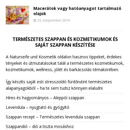
Macerátok vagy hatóanyagot tartalmazó
olajok
25. szeptember 2014
TERMÉSZETES SZAPPAN ÉS KOZMETIKUMOK ÉS
SAJÁT SZAPPAN KÉSZÍTÉSE
A Naturseife und Kosmetik oldalon hasznos tippeket, érdekes
tényeket és útmutatásokat talál a természetes kozmetikumok,
kozmetikumok, wellness, jólét és barkácsolás témakörében.
Így készíts saját esti stresszoldó fürdőrutint természetes
alapanyagokból – ha te sem tudsz könnyen elaludni
Híres és hagyományos – Aleppói szappan
Levendula – nyugtató és gyógyító
Szappan recept – Természetes levendula szappan
Szappandió – dió a tiszta mosáshoz