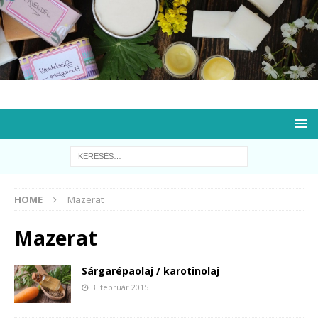
HOME
Mazerat
Mazerat
Sárgarépaolaj / karotinolaj
3. február 2015