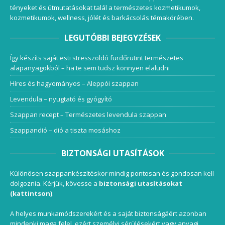
tényeket és útmutatásokat talál a természetes kozmetikumok,
kozmetikumok, wellness, jólét és barkácsolás témakörében.
LEGUTÓBBI BEJEGYZÉSEK
Így készíts saját esti stresszoldó fürdőrutint természetes
alapanyagokból – ha te sem tudsz könnyen elaludni
Híres és hagyományos – Aleppói szappan
Levendula – nyugtató és gyógyító
Szappan recept – Természetes levendula szappan
Szappandió – dió a tiszta mosáshoz
BIZTONSÁGI UTASÍTÁSOK
Különösen szappankészítéskor mindig pontosan és gondosan kell
dolgoznia. Kérjük, kövesse a
biztonsági utasításokat
(kattintson)
.
A helyes munkamódszerekért és a saját biztonságáért azonban
mindenki maga felel, ezért személyi sérülésekért vagy anyagi