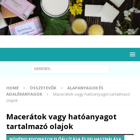
HOME
ÖSSZETEVŐK
ALAPANYAGOK ÉS
ADALÉKANYAGOK
Macerátok vagy hatóanyagot tartalmazó
olajok
Macerátok vagy hatóanyagot
tartalmazó olajok
NÖVÉNYI KIVONATOK ELŐÁLLÍTÁSA ÉS FELHASZNÁLÁSA