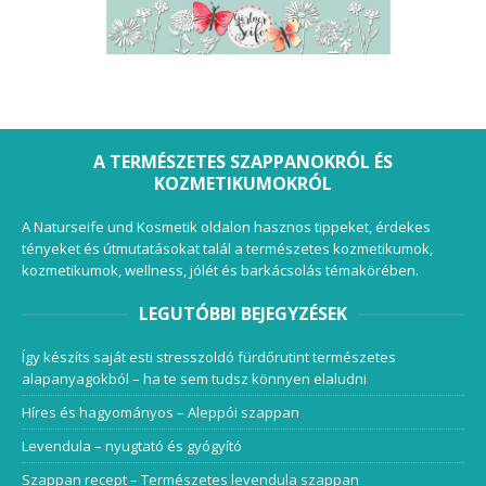
A TERMÉSZETES SZAPPANOKRÓL ÉS
KOZMETIKUMOKRÓL
A Naturseife und Kosmetik oldalon hasznos tippeket, érdekes
tényeket és útmutatásokat talál a természetes kozmetikumok,
kozmetikumok, wellness, jólét és barkácsolás témakörében.
LEGUTÓBBI BEJEGYZÉSEK
Így készíts saját esti stresszoldó fürdőrutint természetes
alapanyagokból – ha te sem tudsz könnyen elaludni
Híres és hagyományos – Aleppói szappan
Levendula – nyugtató és gyógyító
Szappan recept – Természetes levendula szappan