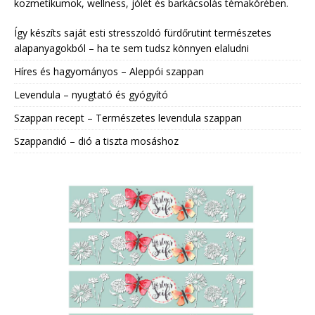
kozmetikumok, wellness, jólét és barkácsolás témakörében.
Így készíts saját esti stresszoldó fürdőrutint természetes
alapanyagokból – ha te sem tudsz könnyen elaludni
Híres és hagyományos – Aleppói szappan
Levendula – nyugtató és gyógyító
Szappan recept – Természetes levendula szappan
Szappandió – dió a tiszta mosáshoz