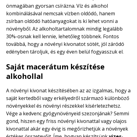
önmagában gyorsan csírázna. Víz és alkohol
kombinálásával nemcsak vízben oldódó, hanem
zsírban oldódó hatóanyagokat is ki lehet vonni a
növényből. Az alkoholtartalomnak mindig legalább
30%-osnak kell lennie, lehetőleg többnek. Fontos
továbbá, hogy a növényi kivonatot sötét, jól záródó
edényben tároljuk, és egy éven belül fogyasszuk el.
Saját macerátum készítése
alkohollal
A növényi kivonat készítésében az az izgalmas, hogy a
saját kertedből vagy erkélyedről származó különböző
növényekkel és növényi részekkel kísérletezhetsz.
Vége a kedvenc gyógynövényeid szezonjának? Semmi
gond, hiszen egy friss növényi kivonattal vagy olajos
kivonattal akár egy évig is megőrizhetjük a növények
értékes összetevőit. Íme, hogyan készítsünk
vizes-