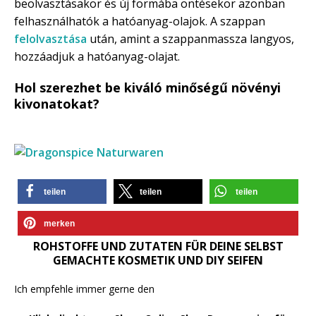
beolvasztásakor és új formába öntésekor azonban
felhasználhatók a hatóanyag-olajok. A szappan
felolvasztása
után, amint a szappanmassza langyos,
hozzáadjuk a hatóanyag-olajat.
Hol szerezhet be kiváló minőségű növényi
kivonatokat?
teilen
teilen
teilen
merken
ROHSTOFFE UND ZUTATEN FÜR DEINE SELBST
GEMACHTE KOSMETIK UND DIY SEIFEN
Ich empfehle immer gerne den