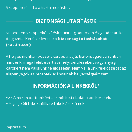
Szappandió – dió a tiszta mosáshoz
BIZTONSÁGI UTASÍTÁSOK
Különösen szappankészítéskor mindig pontosan és gondosan kell
dolgoznia. Kérjük, kövesse a
biztonsági utasításokat
(kattintson)
.
A helyes munkamódszerekért és a saját biztonságáért azonban
mindenki maga felel, ezért személyi sérülésekért vagy anyagi
károkért nem vállalunk felelősséget. Nem vállalunk felelősséget az
alapanyagok és receptek arányainak helyességéért sem.
INFORMÁCIÓK A LINKEKRŐL*
*Az Amazon partnerként a minősített eladásokon keresek.
A *-gal jelölt linkek affiliate linkek / reklámok.
Impressum