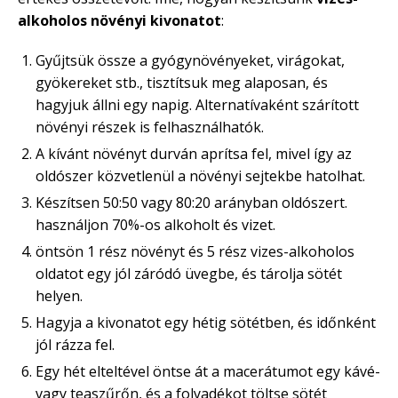
alkoholos növényi kivonatot
:
Gyűjtsük össze a gyógynövényeket, virágokat,
gyökereket stb., tisztítsuk meg alaposan, és
hagyjuk állni egy napig. Alternatívaként szárított
növényi részek is felhasználhatók.
A kívánt növényt durván aprítsa fel, mivel így az
oldószer közvetlenül a növényi sejtekbe hatolhat.
Készítsen 50:50 vagy 80:20 arányban oldószert.
használjon 70%-os alkoholt és vizet.
öntsön 1 rész növényt és 5 rész vizes-alkoholos
oldatot egy jól záródó üvegbe, és tárolja sötét
helyen.
Hagyja a kivonatot egy hétig sötétben, és időnként
jól rázza fel.
Egy hét elteltével öntse át a macerátumot egy kávé-
vagy teaszűrőn, és a folyadékot töltse sötét