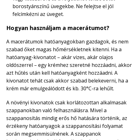
borostyánszínű üvegekbe. Ne felejtse el jól
felcímkézni az üveget.
Hogyan használjam a macerátumot?
A macerátumok hatóanyagokban gazdagok, és nem
szabad őket magas hőmérsékletnek kitenni. Ha a
hatóanyag-kivonatot – akár vizes, akár olajos
oldószerrel – egy krémhez szeretné hozzáadni, akkor
azt hűtés után kell hatóanyagként hozzáadni. A
kivonatot tehát csak akkor szabad belekeverni, ha a
krém már emulgeálódott és kb. 30°C-ra lehűlt.
A növényi kivonatok csak korlátozottan alkalmasak
szappanokban való felhasználásra. Mivel a
szappanosítás mindig erős hő hatására történik, az
érzékeny hatóanyagok a szappanosítási folyamat
során megsemmisülnének. A szappanok