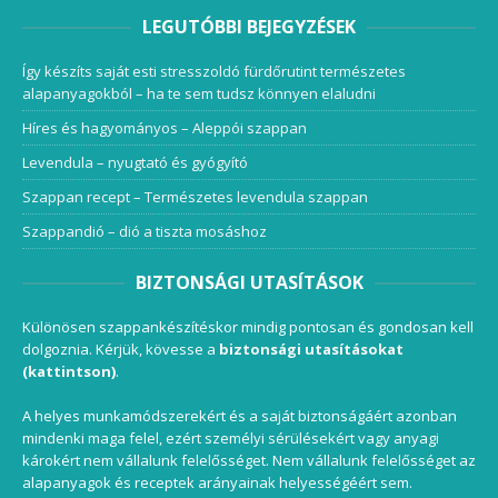
LEGUTÓBBI BEJEGYZÉSEK
Így készíts saját esti stresszoldó fürdőrutint természetes
alapanyagokból – ha te sem tudsz könnyen elaludni
Híres és hagyományos – Aleppói szappan
Levendula – nyugtató és gyógyító
Szappan recept – Természetes levendula szappan
Szappandió – dió a tiszta mosáshoz
BIZTONSÁGI UTASÍTÁSOK
Különösen szappankészítéskor mindig pontosan és gondosan kell
dolgoznia. Kérjük, kövesse a
biztonsági utasításokat
(kattintson)
.
A helyes munkamódszerekért és a saját biztonságáért azonban
mindenki maga felel, ezért személyi sérülésekért vagy anyagi
károkért nem vállalunk felelősséget. Nem vállalunk felelősséget az
alapanyagok és receptek arányainak helyességéért sem.