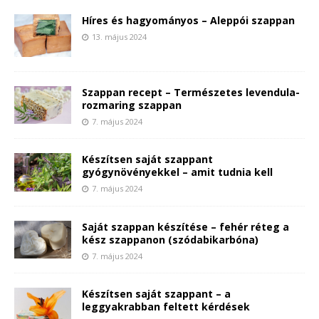
Híres és hagyományos – Aleppói szappan
13. május 2024
Szappan recept – Természetes levendula-
rozmaring szappan
7. május 2024
Készítsen saját szappant
gyógynövényekkel – amit tudnia kell
7. május 2024
Saját szappan készítése – fehér réteg a
kész szappanon (szódabikarbóna)
7. május 2024
Készítsen saját szappant – a
leggyakrabban feltett kérdések