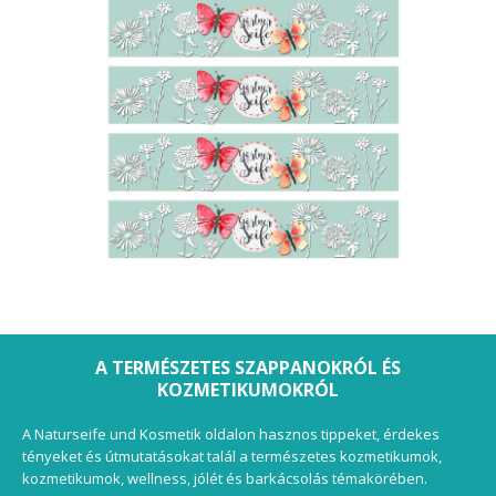
A TERMÉSZETES SZAPPANOKRÓL ÉS
KOZMETIKUMOKRÓL
A Naturseife und Kosmetik oldalon hasznos tippeket, érdekes
tényeket és útmutatásokat talál a természetes kozmetikumok,
kozmetikumok, wellness, jólét és barkácsolás témakörében.