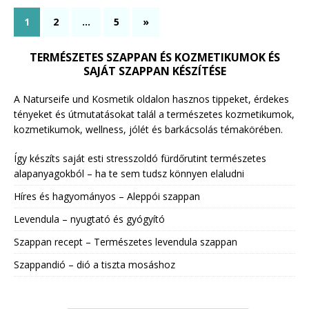
1
2
…
5
»
TERMÉSZETES SZAPPAN ÉS KOZMETIKUMOK ÉS
SAJÁT SZAPPAN KÉSZÍTÉSE
A Naturseife und Kosmetik oldalon hasznos tippeket, érdekes
tényeket és útmutatásokat talál a természetes kozmetikumok,
kozmetikumok, wellness, jólét és barkácsolás témakörében.
Így készíts saját esti stresszoldó fürdőrutint természetes
alapanyagokból – ha te sem tudsz könnyen elaludni
Híres és hagyományos – Aleppói szappan
Levendula – nyugtató és gyógyító
Szappan recept – Természetes levendula szappan
Szappandió – dió a tiszta mosáshoz