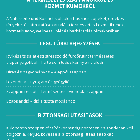
KOZMETIKUMOKRÓL
A Naturseife und Kosmetik oldalon hasznos tippeket, érdekes
tényeket és útmutatásokat talál a természetes kozmetikumok,
kozmetikumok, wellness, jólét és barkácsolás témakörében.
LEGUTÓBBI BEJEGYZÉSEK
Így készíts saját esti stresszoldó fürdőrutint természetes
alapanyagokból – ha te sem tudsz könnyen elaludni
Híres és hagyományos – Aleppói szappan
Levendula – nyugtató és gyógyító
Szappan recept – Természetes levendula szappan
Szappandió – dió a tiszta mosáshoz
BIZTONSÁGI UTASÍTÁSOK
Különösen szappankészítéskor mindig pontosan és gondosan kell
dolgoznia. Kérjük, kövesse a
biztonsági utasításokat