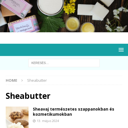
HOME
Sheabutter
Sheabutter
Sheavaj természetes szappanokban és
kozmetikumokban
13. május 2024