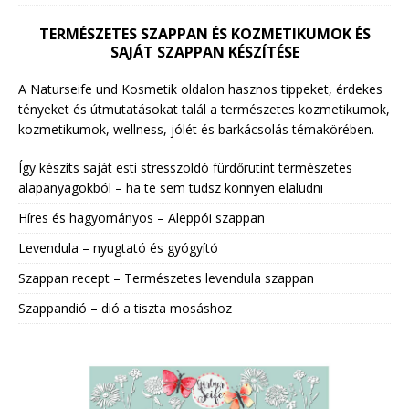
TERMÉSZETES SZAPPAN ÉS KOZMETIKUMOK ÉS
SAJÁT SZAPPAN KÉSZÍTÉSE
A Naturseife und Kosmetik oldalon hasznos tippeket, érdekes
tényeket és útmutatásokat talál a természetes kozmetikumok,
kozmetikumok, wellness, jólét és barkácsolás témakörében.
Így készíts saját esti stresszoldó fürdőrutint természetes
alapanyagokból – ha te sem tudsz könnyen elaludni
Híres és hagyományos – Aleppói szappan
Levendula – nyugtató és gyógyító
Szappan recept – Természetes levendula szappan
Szappandió – dió a tiszta mosáshoz