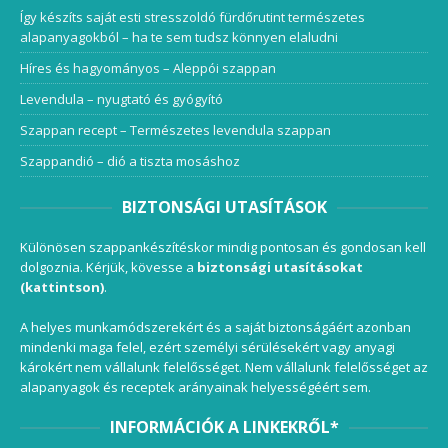
Így készíts saját esti stresszoldó fürdőrutint természetes
alapanyagokból – ha te sem tudsz könnyen elaludni
Híres és hagyományos – Aleppói szappan
Levendula – nyugtató és gyógyító
Szappan recept – Természetes levendula szappan
Szappandió – dió a tiszta mosáshoz
BIZTONSÁGI UTASÍTÁSOK
Különösen szappankészítéskor mindig pontosan és gondosan kell
dolgoznia. Kérjük, kövesse a
biztonsági utasításokat
(kattintson)
.
A helyes munkamódszerekért és a saját biztonságáért azonban
mindenki maga felel, ezért személyi sérülésekért vagy anyagi
károkért nem vállalunk felelősséget. Nem vállalunk felelősséget az
alapanyagok és receptek arányainak helyességéért sem.
INFORMÁCIÓK A LINKEKRŐL*