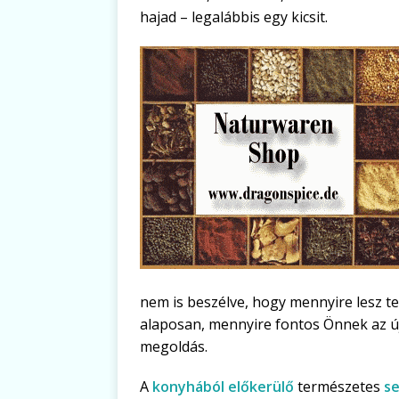
hajad – legalábbis egy kicsit.
nem is beszélve, hogy mennyire lesz t
alaposan, mennyire fontos Önnek az ú
megoldás.
A
konyhából előkerülő
természetes
se