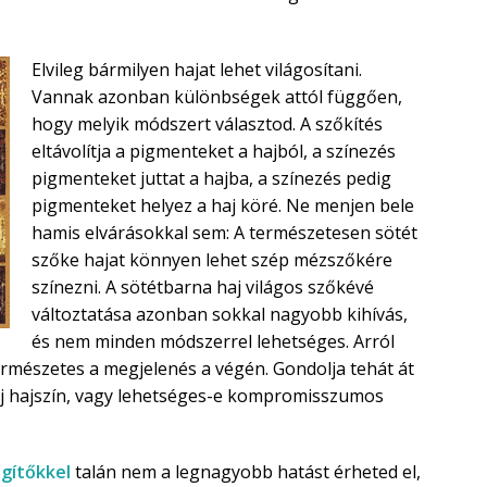
Elvileg bármilyen hajat lehet világosítani.
Vannak azonban különbségek attól függően,
hogy melyik módszert választod. A szőkítés
eltávolítja a pigmenteket a hajból, a színezés
pigmenteket juttat a hajba, a színezés pedig
pigmenteket helyez a haj köré. Ne menjen bele
hamis elvárásokkal sem: A természetesen sötét
szőke hajat könnyen lehet szép mézszőkére
színezni. A sötétbarna haj világos szőkévé
változtatása azonban sokkal nagyobb kihívás,
és nem minden módszerrel lehetséges. Arról
ermészetes a megjelenés a végén. Gondolja tehát át
j hajszín, vagy lehetséges-e kompromisszumos
gítőkkel
talán nem a legnagyobb hatást érheted el,