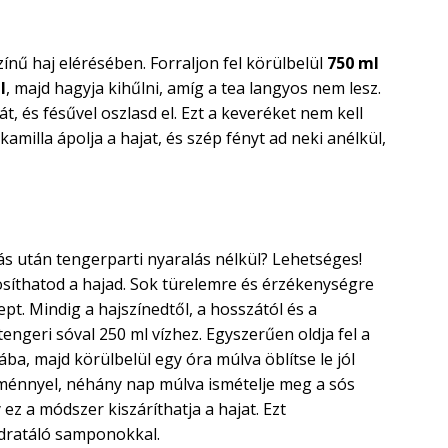
zínű haj elérésében. Forraljon fel körülbelül
750 ml
l
, majd hagyja kihűlni, amíg a tea langyos nem lesz.
, és fésűvel oszlasd el. Ezt a keveréket nem kell
amilla ápolja a hajat, és szép fényt ad neki anélkül,
ás után tengerparti nyaralás nélkül? Lehetséges!
osíthatod a hajad. Sok türelemre és érzékenységre
pt. Mindig a hajszínedtől, a hosszától és a
engeri sóval 250 ml vízhez. Egyszerűen oldja fel a
ba, majd körülbelül egy óra múlva öblítse le jól
edménnyel, néhány nap múlva ismételje meg a sós
 ez a módszer kiszáríthatja a hajat. Ezt
idratáló samponokkal.