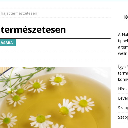
a hajat természetesen
K
t természetesen
A Nat
tippe
TÁSÁRA
a te
welln
Így k
termé
könny
Híre
Leven
Szap
Szapp