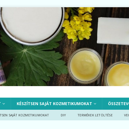
T
KÉSZÍTSEN SAJÁT KOZMETIKUMOKAT
ÖSSZETEV
ÍTSEN SAJÁT KOZMETIKUMOKAT
DIY
TERMÉKEK LETÖLTÉSE
VE