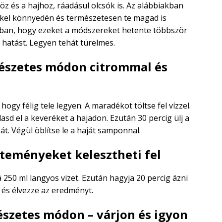
z és a hajhoz, ráadásul olcsók is. Az alábbiakban
kel könnyedén és természetesen te magad is
onban, hogy ezeket a módszereket hetente többször
a hatást. Legyen tehát türelmes.
mészetes módon citrommal és
hogy félig tele legyen. A maradékot töltse fel vízzel.
asd el a keveréket a hajadon. Ezután 30 percig ülj a
át. Végül öblítse le a haját samponnal.
teményeket kelesztheti fel
 250 ml langyos vizet. Ezután hagyja 20 percig ázni
 és élvezze az eredményt.
mészetes módon – várjon és igyon