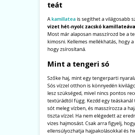
teát
A
kamillatea
is segíthet a világosabb s
vizet hét-nyolc zacskó kamillateáva
Most már alaposan masszírozd be a teát
kimosni. Kellemes mellékhatás, hogy a k
hogy zsírosítaná.
Mint a tengeri só
Szőke haj, mint egy tengerparti nyaral
Sós vízzel otthon is könnyedén kivilág
lesz szükséged, mivel nincs pontos rece
textúrádtól függ. Kezdd egy teáskanál t
sót meleg vízben, és masszírozza a hajá
tiszta vízzel. Ha nem elégedett az er
vizes hajmosást. Csak arra figyelj, hogy
ellensúlyozhatja hajpakolásokkal és h