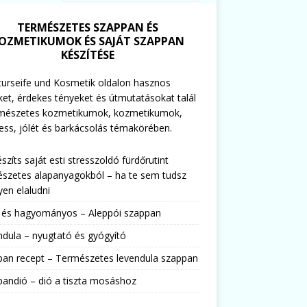
TERMÉSZETES SZAPPAN ÉS
OZMETIKUMOK ÉS SAJÁT SZAPPAN
KÉSZÍTÉSE
urseife und Kosmetik oldalon hasznos
ket, érdekes tényeket és útmutatásokat talál
rmészetes kozmetikumok, kozmetikumok,
ess, jólét és barkácsolás témakörében.
észíts saját esti stresszoldó fürdőrutint
szetes alapanyagokból – ha te sem tudsz
en elaludni
s és hagyományos – Aleppói szappan
dula – nyugtató és gyógyító
pan recept – Természetes levendula szappan
andió – dió a tiszta mosáshoz