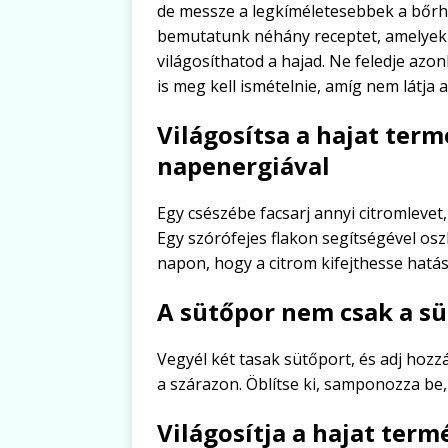
de messze a legkíméletesebbek a bőrhö
bemutatunk néhány receptet, amelyek
világosíthatod a hajad. Ne feledje az
is meg kell ismételnie, amíg nem látja 
Világosítsa a hajat ter
napenergiával
Egy csészébe facsarj annyi citromlevet, 
Egy szórófejes flakon segítségével oszl
napon, hogy a citrom kifejthesse hatás
A sütőpor nem csak a sü
Vegyél két tasak sütőport, és adj hozzá
a szárazon. Öblítse ki, samponozza be,
Világosítja a hajat ter