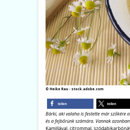
© Heike Rau - stock.adobe.com
teilen
teilen
Bárki, aki valaha is festette már szőkére 
és a fejbőrünk számára. Vannak azonban 
Kamillával, citrommal, szódabikarbóná