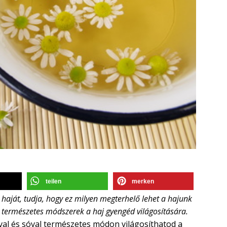
teilen
merken
a haját, tudja, hogy ez milyen megterhelő lehet a hajunk
természetes módszerek a haj gyengéd világosítására.
val és sóval természetes módon világosíthatod a