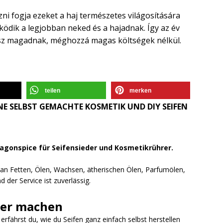
zni fogja ezeket a haj természetes világosítására
ködik a legjobban neked és a hajadnak. Így az év
tsz magadnak, méghozzá magas költségek nélkül.
teilen
merken
E SELBST GEMACHTE KOSMETIK UND DIY SEIFEN
ragonspice für Seifensieder und Kosmetikrührer.
l an Fetten, Ölen, Wachsen, ätherischen Ölen, Parfumölen,
 der Service ist zuverlässig.
ber machen
fährst du, wie du Seifen ganz einfach selbst herstellen