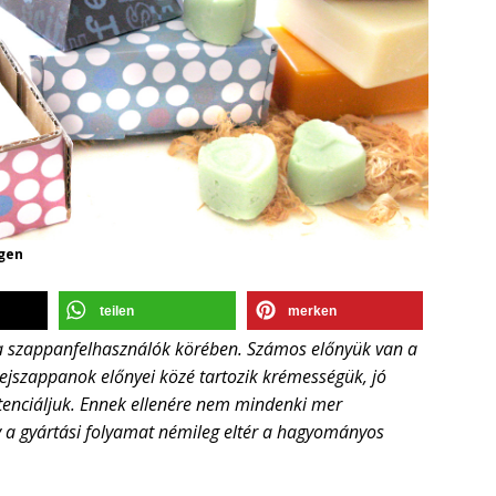
ngen
teilen
merken
 a szappanfelhasználók körében. Számos előnyük van a
szappanok előnyei közé tartozik krémességük, jó
tenciáljuk. Ennek ellenére nem mindenki mer
y a gyártási folyamat némileg eltér a hagyományos