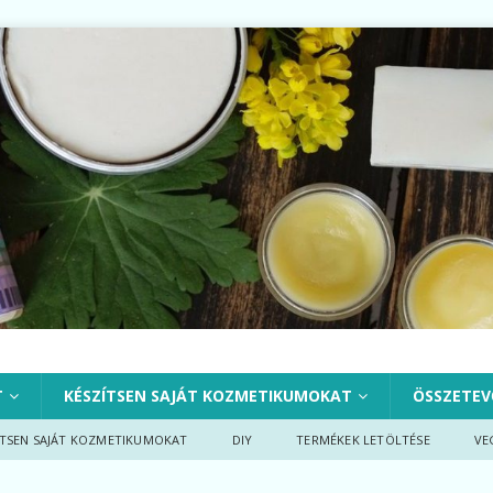
T
KÉSZÍTSEN SAJÁT KOZMETIKUMOKAT
ÖSSZETEV
ÍTSEN SAJÁT KOZMETIKUMOKAT
DIY
TERMÉKEK LETÖLTÉSE
VE