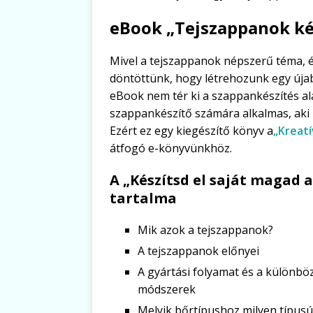
eBook „Tejszappanok ké
Mivel a tejszappanok népszerű téma, é
döntöttünk, hogy létrehozunk egy úja
eBook nem tér ki a szappankészítés al
szappankészítő számára alkalmas, aki 
Ezért ez egy kiegészítő könyv a
„Kreat
átfogó e-könyvünkhöz.
A „Készítsd el saját magad 
tartalma
Mik azok a tejszappanok?
A tejszappanok előnyei
A gyártási folyamat és a különbö
módszerek
Melyik bőrtípushoz milyen típusú