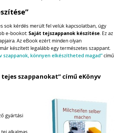
szítése”
s sok kérdés merült fel velük kapcsolatban, úgy
bb e-bookot:
Saját tejszappanok készítése
. Ez az
apjaira. Az eBook ezért minden olyan
már készített legalább egy természetes szappant.
ív szappanok, könnyen elkészítheted magad”
című
a tejes szappanokat” című eKönyv
ző gyártási
 tej alkalmas