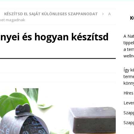
KÉSZÍTSD EL SAJÁT KÜLÖNLEGES SZAPPANODAT
A
K
őket magadnak
nyei és hogyan készítsd
A Nat
tippe
a te
welln
Így k
termé
könny
Híre
Leven
Szap
Szapp