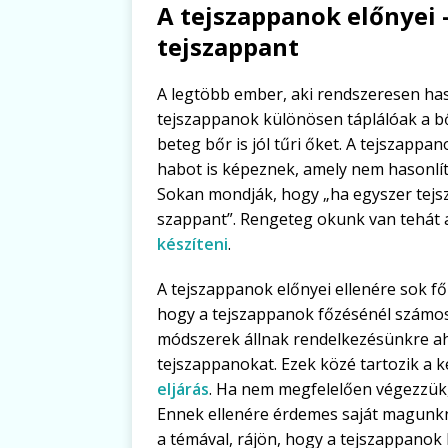
A tejszappanok előnyei 
tejszappant
A legtöbb ember, aki rendszeresen has
tejszappanok különösen táplálóak a b
beteg bőr is jól tűri őket. A tejszap
habot is képeznek, amely nem hasonlí
Sokan mondják, hogy „ha egyszer tejs
szappant”. Rengeteg okunk van tehát 
készíteni
.
A tejszappanok előnyei ellenére sok fő
hogy a tejszappanok főzésénél számos
módszerek állnak rendelkezésünkre a
tejszappanokat. Ezek közé tartozik a k
eljárás
. Ha nem megfelelően végezzük, 
Ennek ellenére érdemes saját magunkn
a témával, rájön, hogy a tejszappanok 