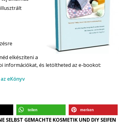
llusztrált
ezésre
néd elkészíteni a
bbi információkat, és letöltheted az e-bookot:
– az eKönyv
teilen
merken
E SELBST GEMACHTE KOSMETIK UND DIY SEIFEN