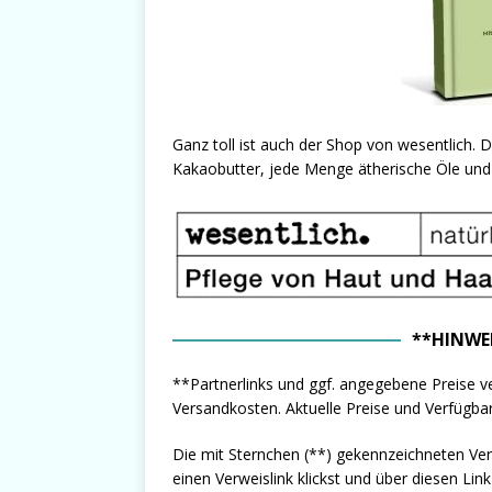
Ganz toll ist auch der Shop von wesentlich. D
Kakaobutter, jede Menge ätherische Öle und 
**HINWE
**Partnerlinks und ggf. angegebene Preise ve
Versandkosten. Aktuelle Preise und Verfügbark
Die mit Sternchen (**) gekennzeichneten Ve
einen Verweislink klickst und über diesen Lin