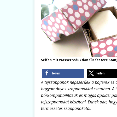
Seifen mit Wasserreduktion für festere Sta
teilen
teilen
A tejszappanok népszerűek a bojlerek és
hagyományos szappanokkal szemben. A tej
bőrkompatibilitásuk és magas ápolási po
tejszappanokat készíteni. Ennek oka, hog
természetes szappanokétól.