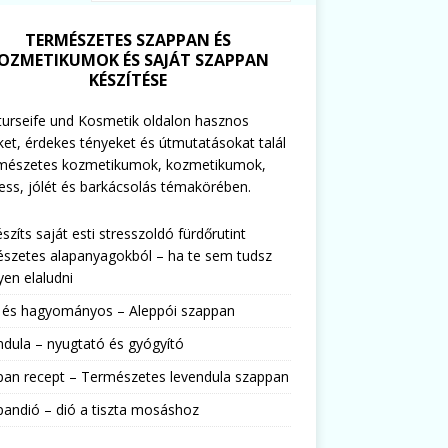
TERMÉSZETES SZAPPAN ÉS
OZMETIKUMOK ÉS SAJÁT SZAPPAN
KÉSZÍTÉSE
urseife und Kosmetik oldalon hasznos
ket, érdekes tényeket és útmutatásokat talál
rmészetes kozmetikumok, kozmetikumok,
ess, jólét és barkácsolás témakörében.
észíts saját esti stresszoldó fürdőrutint
szetes alapanyagokból – ha te sem tudsz
en elaludni
s és hagyományos – Aleppói szappan
dula – nyugtató és gyógyító
pan recept – Természetes levendula szappan
andió – dió a tiszta mosáshoz