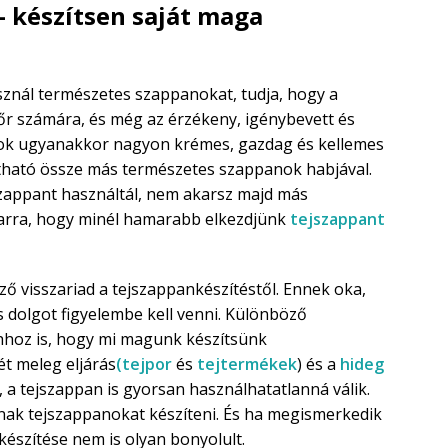
– készítsen saját maga
znál természetes szappanokat, tudja, hogy a
őr számára, és még az érzékeny, igénybevett és
panok ugyanakkor nagyon krémes, gazdag és kellemes
tható össze más természetes szappanok habjával.
zappant használtál, nem akarsz majd más
arra, hogy minél hamarabb elkezdjünk
tejszappant
ző visszariad a tejszappankészítéstől. Ennek oka,
 dolgot figyelembe kell venni. Különböző
hhoz is, hogy mi magunk készítsünk
ét meleg eljárás
(tejpor
és
tejtermékek
) és a
hideg
a tejszappan is gyorsan használhatatlanná válik.
ak tejszappanokat készíteni. És ha megismerkedik
készítése nem is olyan bonyolult.