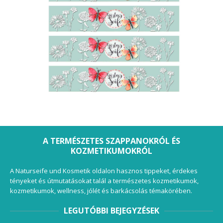
A TERMÉSZETES SZAPPANOKRÓL ÉS
KOZMETIKUMOKRÓL
A Naturseife und Kosmetik oldalon hasznos tippeket, érdekes
tényeket és útmutatásokat talál a természetes kozmetikumok,
kozmetikumok, wellness, jólét és barkácsolás témakörében.
LEGUTÓBBI BEJEGYZÉSEK