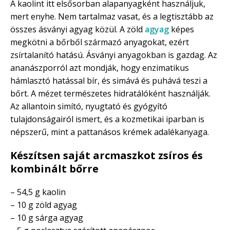
A kaolint itt elsősorban alapanyagként használjuk,
mert enyhe. Nem tartalmaz vasat, és a legtisztább az
összes ásványi agyag közül. A zöld
agyag
képes
megkötni a bőrből származó anyagokat, ezért
zsírtalanító hatású. Ásványi anyagokban is gazdag. Az
ananászporról azt mondják, hogy enzimatikus
hámlasztó hatással bír, és simává és puhává teszi a
bőrt. A mézet természetes hidratálóként használják.
Az allantoin simító, nyugtató és gyógyító
tulajdonságairól ismert, és a kozmetikai iparban is
népszerű, mint a pattanásos krémek adalékanyaga.
Készítsen saját arcmaszkot zsíros és
kombinált bőrre
– 54,5 g kaolin
– 10 g zöld agyag
– 10 g sárga agyag