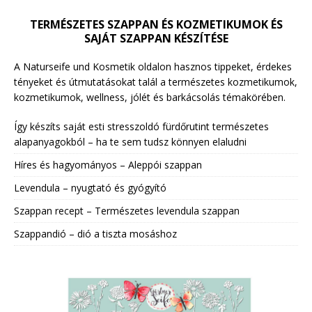
TERMÉSZETES SZAPPAN ÉS KOZMETIKUMOK ÉS
SAJÁT SZAPPAN KÉSZÍTÉSE
A Naturseife und Kosmetik oldalon hasznos tippeket, érdekes
tényeket és útmutatásokat talál a természetes kozmetikumok,
kozmetikumok, wellness, jólét és barkácsolás témakörében.
Így készíts saját esti stresszoldó fürdőrutint természetes
alapanyagokból – ha te sem tudsz könnyen elaludni
Híres és hagyományos – Aleppói szappan
Levendula – nyugtató és gyógyító
Szappan recept – Természetes levendula szappan
Szappandió – dió a tiszta mosáshoz