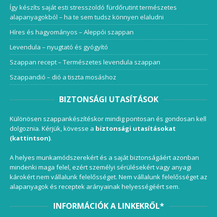
Így készíts saját esti stresszoldó fürdőrutint természetes
alapanyagokból – ha te sem tudsz könnyen elaludni
Híres és hagyományos – Aleppói szappan
Levendula – nyugtató és gyógyító
Szappan recept – Természetes levendula szappan
Szappandió – dió a tiszta mosáshoz
BIZTONSÁGI UTASÍTÁSOK
Különösen szappankészítéskor mindig pontosan és gondosan kell
dolgoznia. Kérjük, kövesse a
biztonsági utasításokat
(kattintson)
.
A helyes munkamódszerekért és a saját biztonságáért azonban
mindenki maga felel, ezért személyi sérülésekért vagy anyagi
károkért nem vállalunk felelősséget. Nem vállalunk felelősséget az
alapanyagok és receptek arányainak helyességéért sem.
INFORMÁCIÓK A LINKEKRŐL*