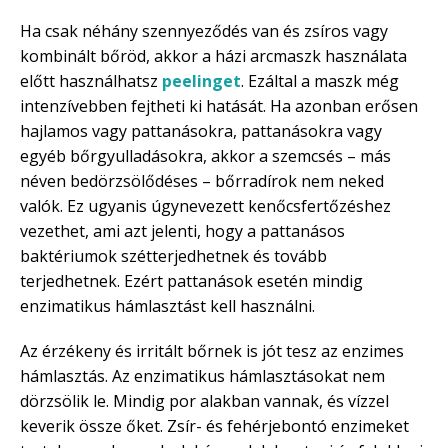
Ha csak néhány szennyeződés van és zsíros vagy
kombinált bőröd, akkor a házi arcmaszk használata
előtt használhatsz
peelinget
. Ezáltal a maszk még
intenzívebben fejtheti ki hatását. Ha azonban erősen
hajlamos vagy pattanásokra, pattanásokra vagy
egyéb bőrgyulladásokra, akkor a szemcsés – más
néven bedörzsölődéses – bőrradírok nem neked
valók. Ez ugyanis úgynevezett kenőcsfertőzéshez
vezethet, ami azt jelenti, hogy a pattanásos
baktériumok szétterjedhetnek és tovább
terjedhetnek. Ezért pattanások esetén mindig
enzimatikus hámlasztást kell használni.
Az érzékeny és irritált bőrnek is jót tesz az enzimes
hámlasztás. Az enzimatikus hámlasztásokat nem
dörzsölik le. Mindig por alakban vannak, és vízzel
keverik össze őket. Zsír- és fehérjebontó enzimeket