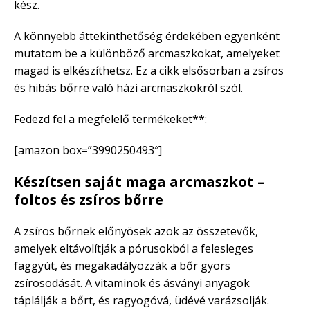
kész.
A könnyebb áttekinthetőség érdekében egyenként
mutatom be a különböző arcmaszkokat, amelyeket
magad is elkészíthetsz. Ez a cikk elsősorban a zsíros
és hibás bőrre való házi arcmaszkokról szól.
Fedezd fel a megfelelő termékeket**:
[amazon box=”3990250493″]
Készítsen saját maga arcmaszkot –
foltos és zsíros bőrre
A zsíros bőrnek előnyösek azok az összetevők,
amelyek eltávolítják a pórusokból a felesleges
faggyút, és megakadályozzák a bőr gyors
zsírosodását. A vitaminok és ásványi anyagok
táplálják a bőrt, és ragyogóvá, üdévé varázsolják.