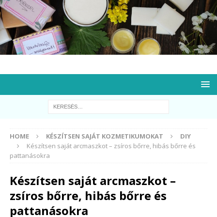
HOME
KÉSZÍTSEN SAJÁT KOZMETIKUMOKAT
DIY
Készítsen saját arcmaszkot – zsíros bőrre, hibás bőrre és
pattanásokra
Készítsen saját arcmaszkot –
zsíros bőrre, hibás bőrre és
pattanásokra