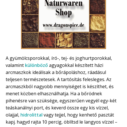
A gyümölcsporokkal, író-, tej- és joghurtporokkal,
valamint
különböző
agyagokkal készített házi
arcmaszkok ideálisak a bőrápoláshoz, ráadásul
teljesen természetesek. A tartósítás felesleges. Az
arcmaszkból nagyobb mennyiséget is készíthet, és
menet közben elhasználhatja. Ha a bőrödnek
pihenésre van szüksége, egyszerűen vegyél egy-két
teáskanálnyi port, és keverd össze egy kis vízzel,
olajjal,
hidrolittal
vagy tejjel, hogy kenhető pasztát
kapj. hagyd rajta 10 percig, öblítsd le langyos vízzel –