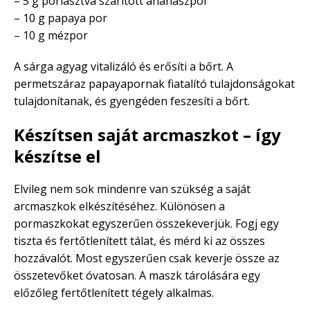
– 5 g porlasztva szárított ananászpor
– 10 g papaya por
– 10 g mézpor
A sárga agyag vitalizáló és erősíti a bőrt. A
permetszáraz papayapornak fiatalító tulajdonságokat
tulajdonítanak, és gyengéden feszesíti a bőrt.
Készítsen saját arcmaszkot – így
készítse el
Elvileg nem sok mindenre van szükség a saját
arcmaszkok elkészítéséhez. Különösen a
pormaszkokat egyszerűen összekeverjük. Fogj egy
tiszta és fertőtlenített tálat, és mérd ki az összes
hozzávalót. Most egyszerűen csak keverje össze az
összetevőket óvatosan. A maszk tárolására egy
előzőleg fertőtlenített tégely alkalmas.