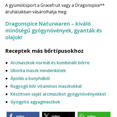
A gyümölcsport a Gracefruit vagy a Dragonspice**
áruházakban vásárolhatja meg:
Dragonspice Naturwaren – kiváló
minőségű gyógynövények, gyanták és
olajok!
Receptek más bőrtípusokhoz
Arcmaszkok normál és kombinált bőrre
Uborka maszk mindenkinek
Ápolás a konyhából
Ragyogó bőr vitaminos maszkokkal
Készítsen saját arcmaszkot gyógynövényekkel
Gyógyító agyagmaszkok
teilen
teilen
teilen