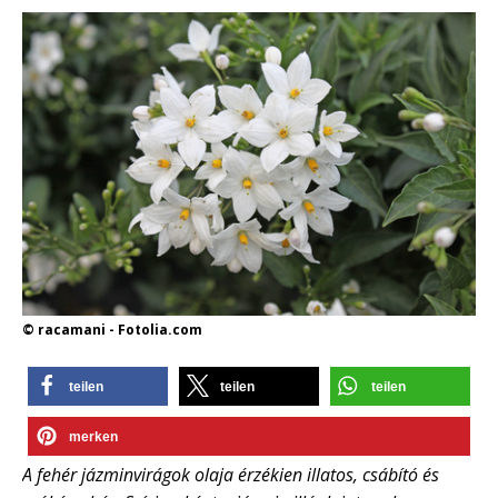
© racamani - Fotolia.com
teilen
teilen
teilen
merken
A fehér jázminvirágok olaja érzékien illatos, csábító és