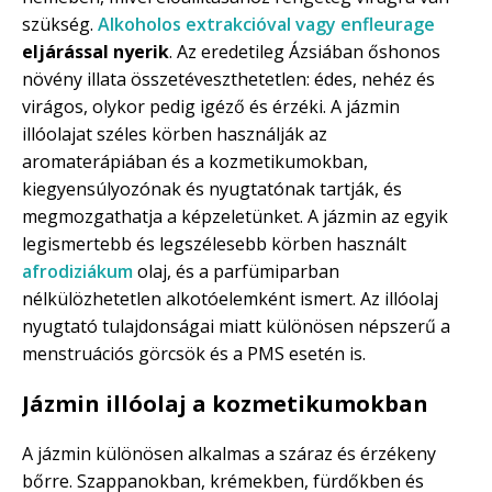
szükség.
Alkoholos extrakcióval vagy enfleurage
eljárással nyerik
. Az eredetileg Ázsiában őshonos
növény illata összetéveszthetetlen: édes, nehéz és
virágos, olykor pedig igéző és érzéki. A jázmin
illóolajat széles körben használják az
aromaterápiában és a kozmetikumokban,
kiegyensúlyozónak és nyugtatónak tartják, és
megmozgathatja a képzeletünket. A jázmin az egyik
legismertebb és legszélesebb körben használt
afrodiziákum
olaj, és a parfümiparban
nélkülözhetetlen alkotóelemként ismert. Az illóolaj
nyugtató tulajdonságai miatt különösen népszerű a
menstruációs görcsök és a PMS esetén is.
Jázmin illóolaj a kozmetikumokban
A jázmin különösen alkalmas a száraz és érzékeny
bőrre. Szappanokban, krémekben, fürdőkben és