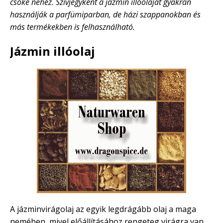
csóké nehéz. Szívjegyként a jázmin illóolajat gyakran
használják a parfümiparban, de házi szappanokban és
más termékekben is felhasználható.
Jázmin illóolaj
A jázminvirágolaj az egyik legdrágább olaj a maga
nemében, mivel előállításához rengeteg virágra van