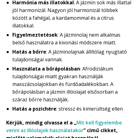
Harmónia más illatokkal
: A jázmin sok más illattal
jól harmonizál. Nagyon jól harmonizál többek
között a fahéjjal, a kardamommal és a citrus
illatokkal.
Figyelmeztetések
: A jázminolaj nem alkalmas
belső használatra a kivonási módszere miatt.
Hatás a bőrre
: A jázminolajnak állítólag nyugtató
tulajdonságai vannak.
Használata a bőrápolásban
: Afrodiziákum
tulajdonságai miatt gyakran használják
masszázsolajokban és fürdőadalékokban. A
bőrápolásban a jázmin illóolajat elsősorban a
száraz bőrre használják.
Hatás a pszichére
: stressz és kimerültség ellen
Kérjük, mindig olvassa el a „
Mit kell figyelembe
venni az illóolajok használatakor
” című cikket,
mielőtt valamelyik olajat használná!