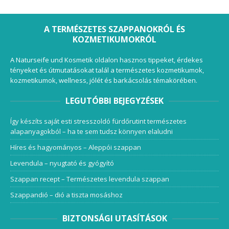
A TERMÉSZETES SZAPPANOKRÓL ÉS
KOZMETIKUMOKRÓL
A Naturseife und Kosmetik oldalon hasznos tippeket, érdekes
tényeket és útmutatásokat talál a természetes kozmetikumok,
kozmetikumok, wellness, jólét és barkácsolás témakörében.
LEGUTÓBBI BEJEGYZÉSEK
Így készíts saját esti stresszoldó fürdőrutint természetes
alapanyagokból – ha te sem tudsz könnyen elaludni
Híres és hagyományos – Aleppói szappan
Levendula – nyugtató és gyógyító
Szappan recept – Természetes levendula szappan
Szappandió – dió a tiszta mosáshoz
BIZTONSÁGI UTASÍTÁSOK