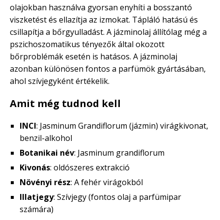
olajokban használva gyorsan enyhíti a bosszantó
viszketést és ellazítja az izmokat. Tápláló hatású és
csillapítja a bőrgyulladást. A jázminolaj állítólag még a
pszichoszomatikus tényezők által okozott
bőrproblémák esetén is hatásos. A jázminolaj
azonban különösen fontos a parfümök gyártásában,
ahol szívjegyként értékelik.
Amit még tudnod kell
INCI
: Jasminum Grandiflorum (jázmin) virágkivonat,
benzil-alkohol
Botanikai név
: Jasminum grandiflorum
Kivonás
: oldószeres extrakció
Növényi rész
: A fehér virágokból
Illatjegy
: Szívjegy (fontos olaj a parfümipar
számára)