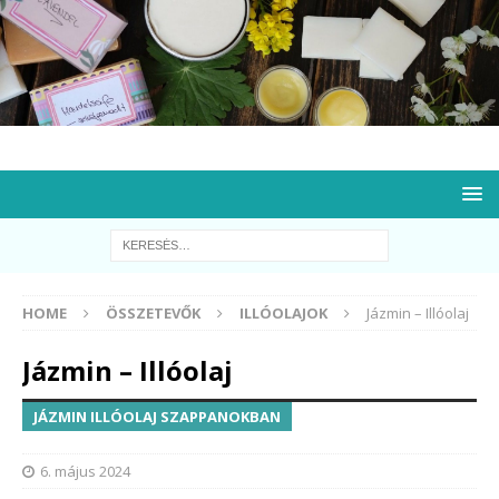
HOME
ÖSSZETEVŐK
ILLÓOLAJOK
Jázmin – Illóolaj
Jázmin – Illóolaj
JÁZMIN ILLÓOLAJ SZAPPANOKBAN
6. május 2024