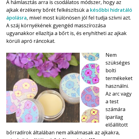
A hámlasztás arra is csodálatos módszer, hogy az
ajkak érzékeny bőrét felkészítsük a
későbbi hidratáló
ápolásra
, mivel most különösen jól fel tudja szívni azt.
A száj környékének gyengéd masszírozása
ugyanakkor ellazítja a bőrt is, és enyhítheti az ajkak
körüli apró ráncokat.
Nem
szükséges
bolti
termékeket
használni.
Az arc vagy
a test
számára
iparilag
előállított
bőrradírok általában nem alkalmasak az ajkakra,