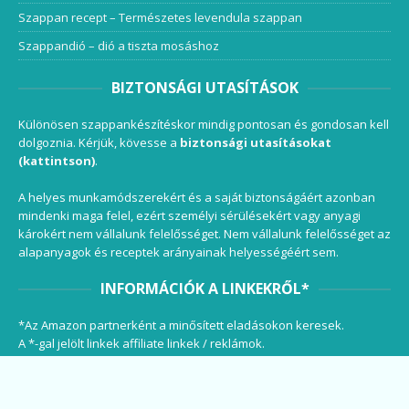
Szappan recept – Természetes levendula szappan
Szappandió – dió a tiszta mosáshoz
BIZTONSÁGI UTASÍTÁSOK
Különösen szappankészítéskor mindig pontosan és gondosan kell
dolgoznia. Kérjük, kövesse a
biztonsági utasításokat
(kattintson)
.
A helyes munkamódszerekért és a saját biztonságáért azonban
mindenki maga felel, ezért személyi sérülésekért vagy anyagi
károkért nem vállalunk felelősséget. Nem vállalunk felelősséget az
alapanyagok és receptek arányainak helyességéért sem.
INFORMÁCIÓK A LINKEKRŐL*
*Az Amazon partnerként a minősített eladásokon keresek.
A *-gal jelölt linkek affiliate linkek / reklámok.