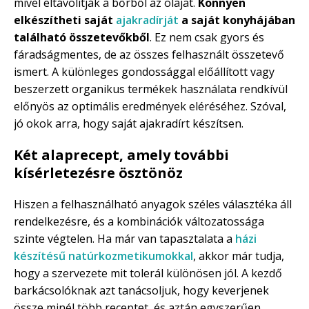
mivel eltávolítják a bőrből az olajat.
Könnyen
elkészítheti saját
ajakradírját
a saját konyhájában
található összetevőkből
. Ez nem csak gyors és
fáradságmentes, de az összes felhasznált összetevő
ismert. A különleges gondossággal előállított vagy
beszerzett organikus termékek használata rendkívül
előnyös az optimális eredmények eléréséhez. Szóval,
jó okok arra, hogy saját ajakradírt készítsen.
Két alaprecept, amely további
kísérletezésre ösztönöz
Hiszen a felhasználható anyagok széles választéka áll
rendelkezésre, és a kombinációk változatossága
szinte végtelen. Ha már van tapasztalata a
házi
készítésű natúrkozmetikumokkal
, akkor már tudja,
hogy a szervezete mit tolerál különösen jól. A kezdő
barkácsolóknak azt tanácsoljuk, hogy keverjenek
össze minél több receptet, és aztán egyszerűen