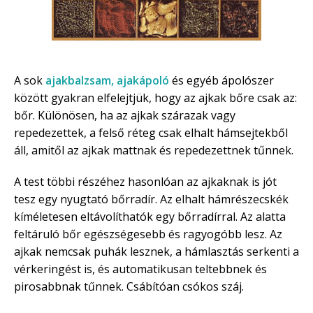
A sok
ajakbalzsam, ajakápoló
és egyéb ápolószer
között gyakran elfelejtjük, hogy az ajkak bőre csak az:
bőr. Különösen, ha az ajkak szárazak vagy
repedezettek, a felső réteg csak elhalt hámsejtekből
áll, amitől az ajkak mattnak és repedezettnek tűnnek.
A test többi részéhez hasonlóan az ajkaknak is jót
tesz egy nyugtató bőrradír. Az elhalt hámrészecskék
kíméletesen eltávolíthatók egy bőrradírral. Az alatta
feltáruló bőr egészségesebb és ragyogóbb lesz. Az
ajkak nemcsak puhák lesznek, a hámlasztás serkenti a
vérkeringést is, és automatikusan teltebbnek és
pirosabbnak tűnnek. Csábítóan csókos száj.