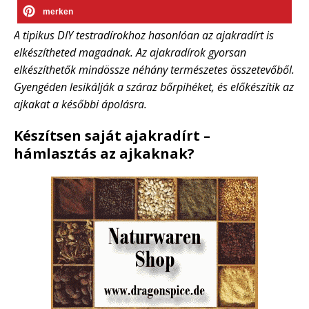
merken
A tipikus DIY testradírokhoz hasonlóan az ajakradírt is
elkészítheted magadnak. Az ajakradírok gyorsan
elkészíthetők mindössze néhány természetes összetevőből.
Gyengéden lesikálják a száraz bőrpihéket, és előkészítik az
ajkakat a későbbi ápolásra.
Készítsen saját ajakradírt –
hámlasztás az ajkaknak?