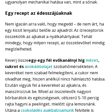
ugyanolyan mechanikai hatása van, mint a sónak.
Egy recept az édesszájúaknak
Nem igazán arra való, hogy megedd – de nem árt, ha
egy kicsit lenyalsz belőle az ajkadról. Az ízreceptorok
összekötik az ajkakat a nyálkahártyával. Tehát
mindegy, hogy milyen recept, az összetevőket mindig
megízlelheted.
Keverj össze
egy-egy fél evőkanálnyi híg
mézet
,
cukrot és
avokádóolajat
szobahőmérsékleten. A
keveréket nem szabad felmelegíteni, a cukor nem
olvadhat meg, hiszen anélkül nincs hámlasztó hatása.
Ezután vigyük fel a keveréket az ajkakra, és
masszírozzuk be. Mivel az összetevők nagyon
bőrbarátok és egészségesek, célszerű 5-10 percig
rajta hagyni a peelinget, mielőtt újra lemosnánk.
Utána a
csokoládés ajakbalzsamunk
felvitele is