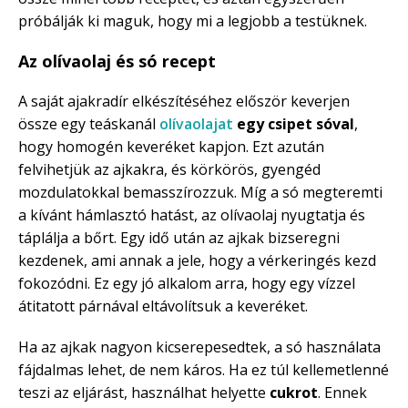
próbálják ki maguk, hogy mi a legjobb a testüknek.
Az olívaolaj és só recept
A saját ajakradír elkészítéséhez először keverjen
össze egy teáskanál
olívaolajat
egy csipet sóval
,
hogy homogén keveréket kapjon. Ezt azután
felvihetjük az ajkakra, és körkörös, gyengéd
mozdulatokkal bemasszírozzuk. Míg a só megteremti
a kívánt hámlasztó hatást, az olívaolaj nyugtatja és
táplálja a bőrt. Egy idő után az ajkak bizseregni
kezdenek, ami annak a jele, hogy a vérkeringés kezd
fokozódni. Ez egy jó alkalom arra, hogy egy vízzel
átitatott párnával eltávolítsuk a keveréket.
Ha az ajkak nagyon kicserepesedtek, a só használata
fájdalmas lehet, de nem káros. Ha ez túl kellemetlenné
teszi az eljárást, használhat helyette
cukrot
. Ennek