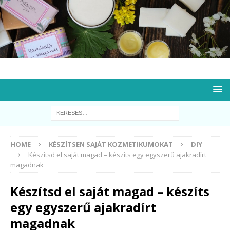
HOME
KÉSZÍTSEN SAJÁT KOZMETIKUMOKAT
DIY
Készítsd el saját magad – készíts egy egyszerű ajakradírt
magadnak
Készítsd el saját magad – készíts
egy egyszerű ajakradírt
magadnak