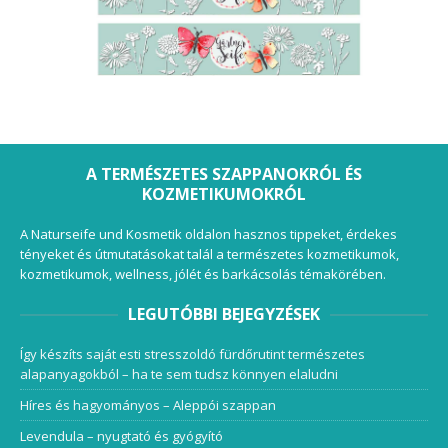
A TERMÉSZETES SZAPPANOKRÓL ÉS
KOZMETIKUMOKRÓL
A Naturseife und Kosmetik oldalon hasznos tippeket, érdekes
tényeket és útmutatásokat talál a természetes kozmetikumok,
kozmetikumok, wellness, jólét és barkácsolás témakörében.
LEGUTÓBBI BEJEGYZÉSEK
Így készíts saját esti stresszoldó fürdőrutint természetes
alapanyagokból – ha te sem tudsz könnyen elaludni
Híres és hagyományos – Aleppói szappan
Levendula – nyugtató és gyógyító