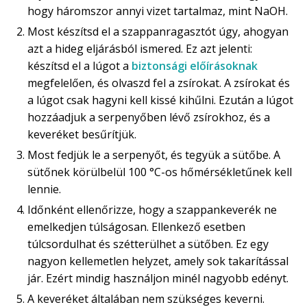
hogy háromszor annyi vizet tartalmaz, mint NaOH.
Most készítsd el a szappanragasztót úgy, ahogyan
azt a hideg eljárásból ismered. Ez azt jelenti:
készítsd el a lúgot a
biztonsági előírásoknak
megfelelően, és olvaszd fel a zsírokat. A zsírokat és
a lúgot csak hagyni kell kissé kihűlni. Ezután a lúgot
hozzáadjuk a serpenyőben lévő zsírokhoz, és a
keveréket besűrítjük.
Most fedjük le a serpenyőt, és tegyük a sütőbe. A
sütőnek körülbelül 100 °C-os hőmérsékletűnek kell
lennie.
Időnként ellenőrizze, hogy a szappankeverék ne
emelkedjen túlságosan. Ellenkező esetben
túlcsordulhat és szétterülhet a sütőben. Ez egy
nagyon kellemetlen helyzet, amely sok takarítással
jár. Ezért mindig használjon minél nagyobb edényt.
A keveréket általában nem szükséges keverni.