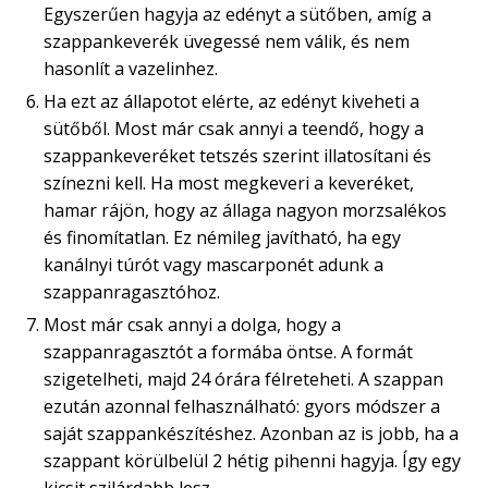
Egyszerűen hagyja az edényt a sütőben, amíg a
szappankeverék üvegessé nem válik, és nem
hasonlít a vazelinhez.
Ha ezt az állapotot elérte, az edényt kiveheti a
sütőből. Most már csak annyi a teendő, hogy a
szappankeveréket tetszés szerint illatosítani és
színezni kell. Ha most megkeveri a keveréket,
hamar rájön, hogy az állaga nagyon morzsalékos
és finomítatlan. Ez némileg javítható, ha egy
kanálnyi túrót vagy mascarponét adunk a
szappanragasztóhoz.
Most már csak annyi a dolga, hogy a
szappanragasztót a formába öntse. A formát
szigetelheti, majd 24 órára félreteheti. A szappan
ezután azonnal felhasználható: gyors módszer a
saját szappankészítéshez. Azonban az is jobb, ha a
szappant körülbelül 2 hétig pihenni hagyja. Így egy
kicsit szilárdabb lesz.