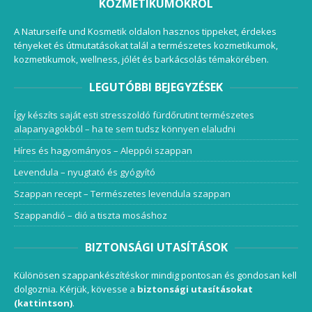
KOZMETIKUMOKRÓL
A Naturseife und Kosmetik oldalon hasznos tippeket, érdekes
tényeket és útmutatásokat talál a természetes kozmetikumok,
kozmetikumok, wellness, jólét és barkácsolás témakörében.
LEGUTÓBBI BEJEGYZÉSEK
Így készíts saját esti stresszoldó fürdőrutint természetes
alapanyagokból – ha te sem tudsz könnyen elaludni
Híres és hagyományos – Aleppói szappan
Levendula – nyugtató és gyógyító
Szappan recept – Természetes levendula szappan
Szappandió – dió a tiszta mosáshoz
BIZTONSÁGI UTASÍTÁSOK
Különösen szappankészítéskor mindig pontosan és gondosan kell
dolgoznia. Kérjük, kövesse a
biztonsági utasításokat
(kattintson)
.