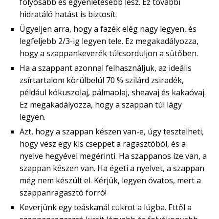
folyósabb és egyenletesebb lesz. Ez további
hidratáló hatást is biztosít.
Ügyeljen arra, hogy a fazék elég nagy legyen, és
legfeljebb 2/3-ig legyen tele. Ez megakadályozza,
hogy a szappankeverék túlcsorduljon a sütőben.
Ha a szappant azonnal felhasználjuk, az ideális
zsírtartalom körülbelül 70 % szilárd zsiradék,
például kókuszolaj, pálmaolaj, sheavaj és kakaóvaj.
Ez megakadályozza, hogy a szappan túl lágy
legyen.
Azt, hogy a szappan készen van-e, úgy tesztelheti,
hogy vesz egy kis cseppet a ragasztóból, és a
nyelve hegyével megérinti. Ha szappanos íze van, a
szappan készen van. Ha égeti a nyelvet, a szappan
még nem készült el. Kérjük, legyen óvatos, mert a
szappanragasztó forró!
Keverjünk egy teáskanál cukrot a lúgba. Ettől a