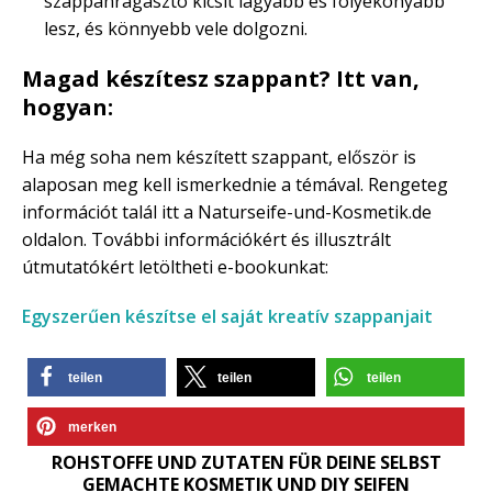
szappanragasztó kicsit lágyabb és folyékonyabb
lesz, és könnyebb vele dolgozni.
Magad készítesz szappant? Itt van,
hogyan:
Ha még soha nem készített szappant, először is
alaposan meg kell ismerkednie a témával. Rengeteg
információt talál itt a Naturseife-und-Kosmetik.de
oldalon. További információkért és illusztrált
útmutatókért letöltheti e-bookunkat:
Egyszerűen készítse el saját kreatív szappanjait
teilen
teilen
teilen
merken
ROHSTOFFE UND ZUTATEN FÜR DEINE SELBST
GEMACHTE KOSMETIK UND DIY SEIFEN