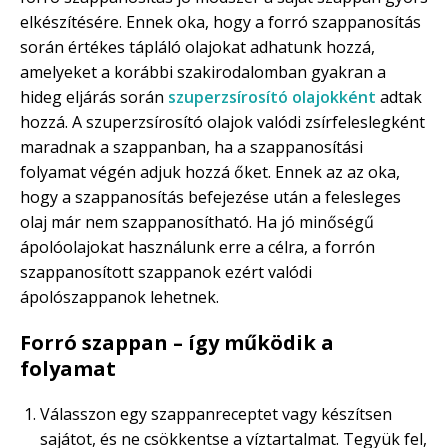
elkészítésére. Ennek oka, hogy a forró szappanosítás
során értékes tápláló olajokat adhatunk hozzá,
amelyeket a korábbi szakirodalomban gyakran a
hideg eljárás során
szuperzsírosító olajokként
adtak
hozzá. A szuperzsírosító olajok valódi zsírfeleslegként
maradnak a szappanban, ha a szappanosítási
folyamat végén adjuk hozzá őket. Ennek az az oka,
hogy a szappanosítás befejezése után a felesleges
olaj már nem szappanosítható. Ha jó minőségű
ápolóolajokat használunk erre a célra, a forrón
szappanosított szappanok ezért valódi
ápolószappanok lehetnek.
Forró szappan – így működik a
folyamat
Válasszon egy szappanreceptet vagy készítsen
sajátot, és ne csökkentse a víztartalmat. Tegyük fel,