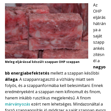
Az
OHP
eljárás
hátrán
ya a
saját
szapp
ankés
zítésn
él a
Meleg eljárással készült szappan OHP szappan
nagyo
bb energiabefektetés
mellett a szappan későbbi
állaga
. A szappanragasztó a vízhiány miatt sem
folyós, és a szappanformába kell belesimítani. Ennek
eredményeként a szappan nem kifinomult és finom,
hanem inkább rusztikus megjelenésű. A finom
márványozás
ezért nem lehetséges. Mindazonáltal a
forró szappanosítás jó módszer a saját szappan gyors