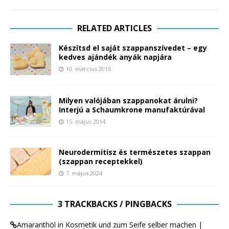
RELATED ARTICLES
Készítsd el saját szappanszívedet – egy
kedves ajándék anyák napjára
10. március 2015
Milyen valójában szappanokat árulni?
Interjú a Schaumkrone manufaktúrával
15. május 2014
Neurodermitisz és természetes szappan
(szappan receptekkel)
7. május 2024
3 TRACKBACKS / PINGBACKS
Amaranthöl in Kosmetik und zum Seife selber machen |