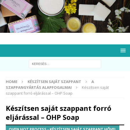
HOME
KÉSZÍTSEN SAJÁT SZAPPANT
A
SZAPPANGYÁRTÁS ALAPFOGALMAI
Készítsen saját
szappant forró eljárással – OHP Soap
Készítsen saját szappant forró
eljárással – OHP Soap
OVEN HOT PROCESS - KÉSZÍTSEN SAJÁT SZAPPANT HŐVEL