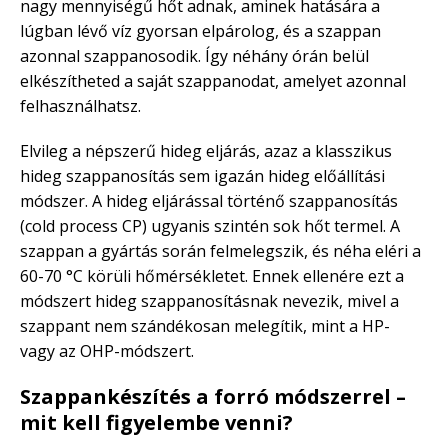
nagy mennyiségű hőt adnak, aminek hatására a
lúgban lévő víz gyorsan elpárolog, és a szappan
azonnal szappanosodik. Így néhány órán belül
elkészítheted a saját szappanodat, amelyet azonnal
felhasználhatsz.
Elvileg a népszerű hideg eljárás, azaz a klasszikus
hideg szappanosítás sem igazán hideg előállítási
módszer. A hideg eljárással történő szappanosítás
(cold process CP) ugyanis szintén sok hőt termel. A
szappan a gyártás során felmelegszik, és néha eléri a
60-70 °C körüli hőmérsékletet. Ennek ellenére ezt a
módszert hideg szappanosításnak nevezik, mivel a
szappant nem szándékosan melegítik, mint a HP-
vagy az OHP-módszert.
Szappankészítés a forró módszerrel –
mit kell figyelembe venni?