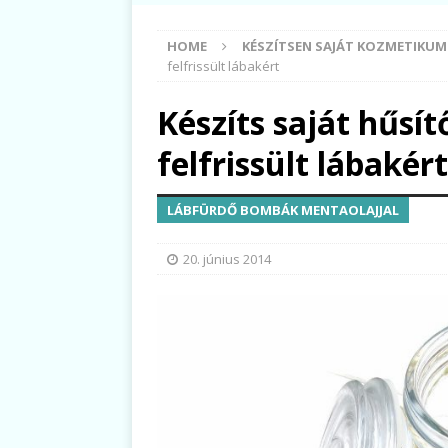
HOME
KÉSZÍTSEN SAJÁT KOZMETIKU
felfrissült lábakért
Készíts saját hűsí
felfrissült lábakért
LÁBFÜRDŐ BOMBÁK MENTAOLAJJAL
20. június 2014