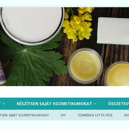
T
KÉSZÍTSEN SAJÁT KOZMETIKUMOKAT
ÖSSZETEV
ÍTSEN SAJÁT KOZMETIKUMOKAT
DIY
TERMÉKEK LETÖLTÉSE
VE