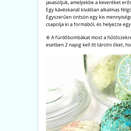
javasoljuk, amelyekbe a keveréket erő
Egy kávéskanál kiválóan alkalmas fél
Egyszerűen öntsön egy kis mennyiségű
csapolja ki a formából, és helyezze egy
⑥ A fürdőbombákat most a hűtőszekrény
esetben 2 napig kell itt tárolni őket,