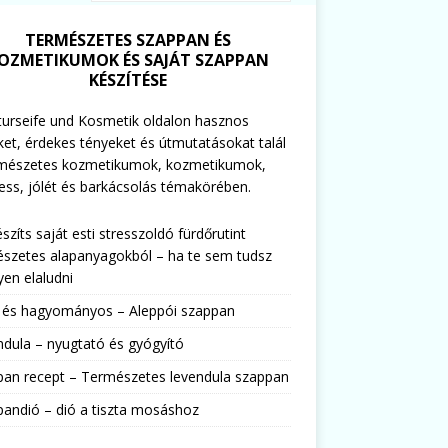
TERMÉSZETES SZAPPAN ÉS
OZMETIKUMOK ÉS SAJÁT SZAPPAN
KÉSZÍTÉSE
urseife und Kosmetik oldalon hasznos
ket, érdekes tényeket és útmutatásokat talál
rmészetes kozmetikumok, kozmetikumok,
ess, jólét és barkácsolás témakörében.
észíts saját esti stresszoldó fürdőrutint
szetes alapanyagokból – ha te sem tudsz
en elaludni
s és hagyományos – Aleppói szappan
dula – nyugtató és gyógyító
pan recept – Természetes levendula szappan
andió – dió a tiszta mosáshoz