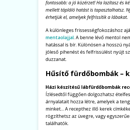
fontosabb: a jó közérzet! Ha lazítasz és 
mellett tápláló hatást is tapasztalhatsz.
érhetjük el, amelyek felfrissítik a lábakat.
A különleges frissességfokozáshoz aj
mentaolajjal
. A benne lévő mentol nem
hatással is bír. Különösen a hosszú 
jóleső pihenést és felfrissülést nyújt 
duzzanat.
Hűsítő fürdőbombák – k
Házi készítésű lábfürdőbombák rec
Ízlésedtől függően dolgozhatsz ételfest
árnyalatait hozza létre, amelyek a ten
minket… A recepthez illő kerek címké
rögzíthetsz az üvegre, vagy egyszerűe
találhatók.