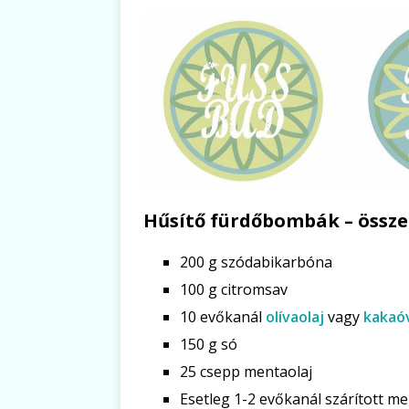
Hűsítő fürdőbombák – össze
200 g szódabikarbóna
100 g citromsav
10 evőkanál
olívaolaj
vagy
kakaó
150 g só
25 csepp mentaolaj
Esetleg 1-2 evőkanál szárított me