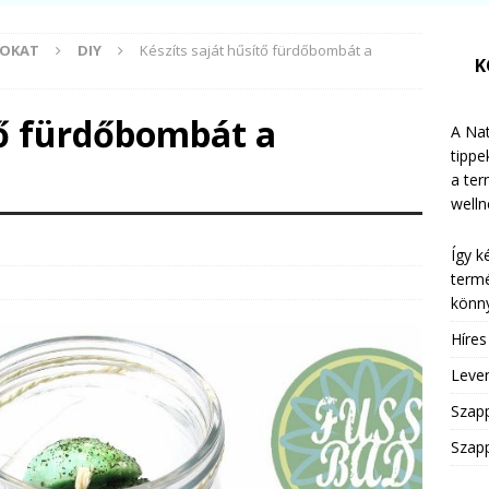
MOKAT
DIY
Készíts saját hűsítő fürdőbombát a
K
tő fürdőbombát a
A Nat
tippe
a te
welln
Így k
termé
könny
Híre
Leven
Szap
Szapp