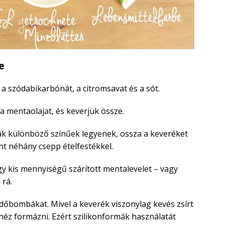
e
 a szódabikarbónát, a citromsavat és a sót.
 a mentaolajat, és keverjük össze.
k különböző színűek legyenek, ossza a keveréket
int néhány csepp ételfestékkel.
y kis mennyiségű szárított mentalevelet – vagy
 rá.
őbombákat. Mivel a keverék viszonylag kevés zsírt
héz formázni. Ezért szilikonformák használatát