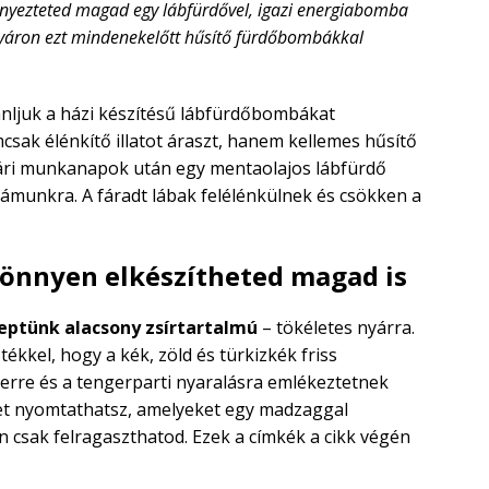
kényezteted magad egy lábfürdővel, igazi energiabomba
 Nyáron ezt mindenekelőtt hűsítő fürdőbombákkal
ánljuk a házi készítésű lábfürdőbombákat
csak élénkítő illatot áraszt, hanem kellemes hűsítő
nyári munkanapok után egy mentaolajos lábfürdő
számunkra. A fáradt lábak felélénkülnek és csökken a
önnyen elkészítheted magad is
eptünk alacsony zsírtartalmú
– tökéletes nyárra.
ékkel, hogy a kék, zöld és türkizkék friss
gerre és a tengerparti nyaralásra emlékeztetnek
ket nyomtathatsz, amelyeket egy madzaggal
n csak felragaszthatod. Ezek a címkék a cikk végén