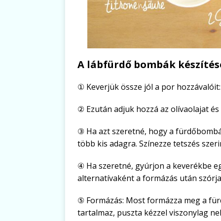
A lábfürdő bombák készítés
① Keverjük össze jól a por hozzávalóit:
② Ezután adjuk hozzá az olívaolajat és
③ Ha azt szeretné, hogy a fürdőbombá
több kis adagra. Színezze tetszés szer
④ Ha szeretné, gyúrjon a keverékbe eg
alternatívaként a formázás után szórja
⑤ Formázás: Most formázza meg a fürd
tartalmaz, puszta kézzel viszonylag ne