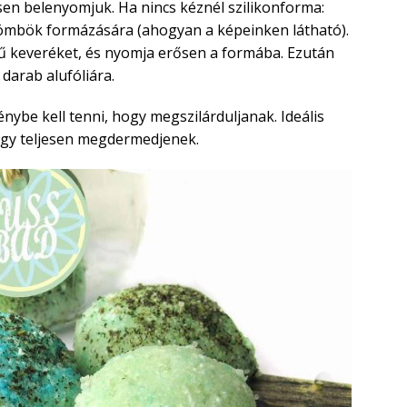
sen belenyomjuk. Ha nincs kéznél szilikonforma:
gömbök formázására (ahogyan a képeinken látható).
 keveréket, és nyomja erősen a formába. Ezután
 darab alufóliára.
be kell tenni, hogy megszilárduljanak. Ideális
 hogy teljesen megdermedjenek.