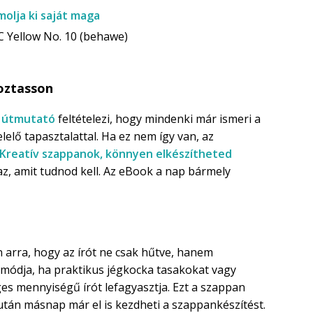
molja ki saját maga
 Yellow No. 10 (behawe)
koztasson
ó
útmutató
feltételezi, hogy mindenki már ismeri a
elő tapasztalattal. Ha ez nem így van, az
„Kreatív szappanok, könnyen elkészítheted
z, amit tudnod kell. Az eBook a nap bármely
n arra, hogy az írót ne csak hűtve, hanem
b módja, ha praktikus jégkocka tasakokat vagy
es mennyiségű írót lefagyasztja. Ezt a szappan
után másnap már el is kezdheti a szappankészítést.