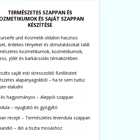
TERMÉSZETES SZAPPAN ÉS
OZMETIKUMOK ÉS SAJÁT SZAPPAN
KÉSZÍTÉSE
urseife und Kosmetik oldalon hasznos
ket, érdekes tényeket és útmutatásokat talál
rmészetes kozmetikumok, kozmetikumok,
ess, jólét és barkácsolás témakörében.
észíts saját esti stresszoldó fürdőrutint
szetes alapanyagokból – ha te sem tudsz
en elaludni
s és hagyományos – Aleppói szappan
dula – nyugtató és gyógyító
pan recept – Természetes levendula szappan
andió – dió a tiszta mosáshoz