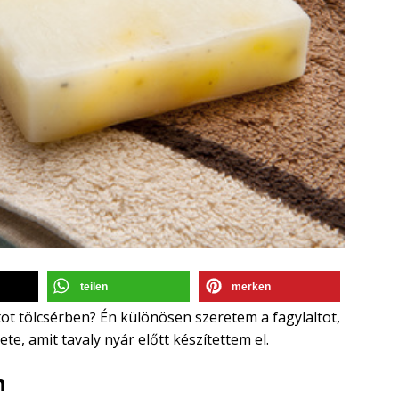
teilen
merken
tot tölcsérben? Én különösen szeretem a fagylaltot,
ete, amit tavaly nyár előtt készítettem el.
n