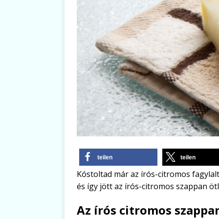
teilen
teilen
Kóstoltad már az írós-citromos fagylal
és így jött az írós-citromos szappan ötl
Az írós citromos szappa