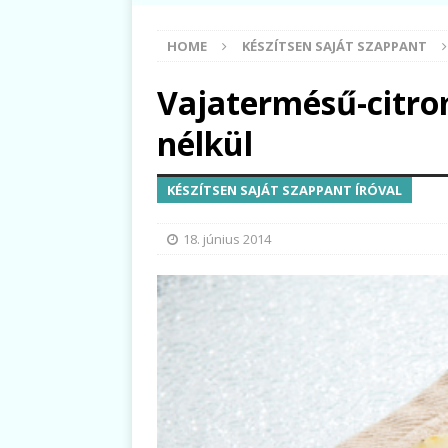
HOME
KÉSZÍTSEN SAJÁT SZAPPANT
Vajatermésű-citro
nélkül
KÉSZÍTSEN SAJÁT SZAPPANT ÍRÓVAL
18. június 2014