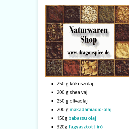
250 g kókuszolaj
200 g shea vaj
250 g olívaolaj
200 g
makadámiadió-olaj
150g
babassu olaj
320g
fagyasztott író