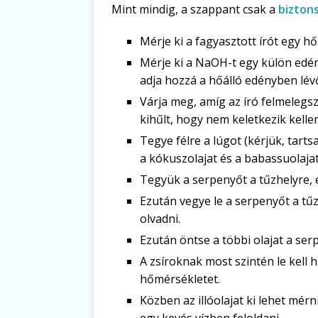
Mint mindig, a szappant csak a
bizton
Mérje ki a fagyasztott írót egy h
Mérje ki a NaOH-t egy külön edén
adja hozzá a hőálló edényben lév
Várja meg, amíg az író felmelegsz
kihűlt, hogy nem keletkezik kelle
Tegye félre a lúgot (kérjük, tarts
a kókuszolajat és a babassuolaja
Tegyük a serpenyőt a tűzhelyre, 
Ezután vegye le a serpenyőt a tűz
olvadni.
Ezután öntse a többi olajat a ser
A zsíroknak most szintén le kell h
hőmérsékletet.
Közben az illóolajat ki lehet mér