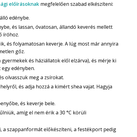
sági előírásoknak
megfelelően szabad elkészíteni:
őálló edénybe.
ybe, és lassan, óvatosan, állandó keverés mellett
ő íróhoz.
ik, és folyamatosan keverje. A lúg most már annyira
metlen gőz.
a gyermekek és háziállatok elől elzárva), és mérje ki
t egy edényben.
és olvasszuk meg a zsírokat.
helyről, és adja hozzá a kimért shea vajat. Hagyja
penyőbe, és keverje bele.
űlniük, amíg el nem érik a 30 °C körüli
ni, a szappanformát előkészíteni, a festékport pedig