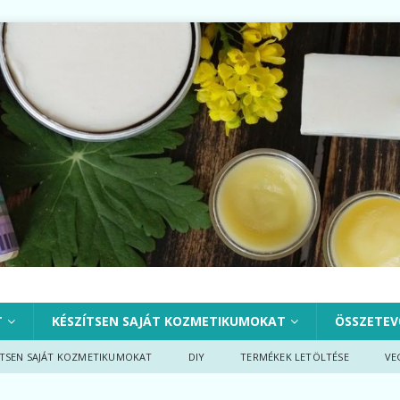
T
KÉSZÍTSEN SAJÁT KOZMETIKUMOKAT
ÖSSZETEV
ÍTSEN SAJÁT KOZMETIKUMOKAT
DIY
TERMÉKEK LETÖLTÉSE
VE