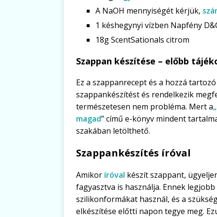
A NaOH mennyiségét kérjük,
szá
1 késhegynyi vízben Napfény D&C
18g ScentSationals citrom
Szappan készítése – előbb tájé
Ez a szappanrecept és a hozzá tartoz
szappankészítést és rendelkezik megfel
természetesen nem probléma. Mert a
magad
” című e-könyv mindent tartalma
szakában letölthető.
Szappankészítés íróval
Amikor
íróval
készít szappant, ügyelje
fagyasztva is használja. Ennek legjob
szilikonformákat használ, és a szükség
elkészítése előtti napon tegye meg. Ez