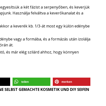
, egyesítsük a két fázist a serpenyőben, és keverjük
unk. Használja felváltva a keverőkanalat és a
kkor a keverék kb. 1/3-át most egy külön edénybe
dénybe vagy a formába, és a formázás után izolálja
órán át.
ó, és már elég szilárd ahhoz, hogy könnyen
teilen
merken
E SELBST GEMACHTE KOSMETIK UND DIY SEIFEN