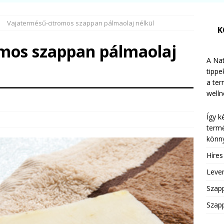
Vajatermésű-citromos szappan pálmaolaj nélkül
K
mos szappan pálmaolaj
A Nat
tippe
a te
welln
Így k
termé
könny
Híre
Leven
Szap
Szapp