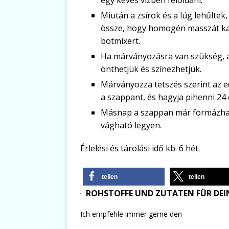
egy kevés vízben feloldani.
Miután a zsírok és a lúg lehűltek
össze, hogy homogén masszát kapj
botmixert.
Ha márványozásra van szükség, a
önthetjük és színezhetjük.
Márványozza tetszés szerint az e
a szappant, és hagyja pihenni 24 
Másnap a szappan már formázhat
vágható legyen.
Érlelési és tárolási idő kb. 6 hét.
teilen
teilen
ROHSTOFFE UND ZUTATEN FÜR DEIN
Ich empfehle immer gerne den