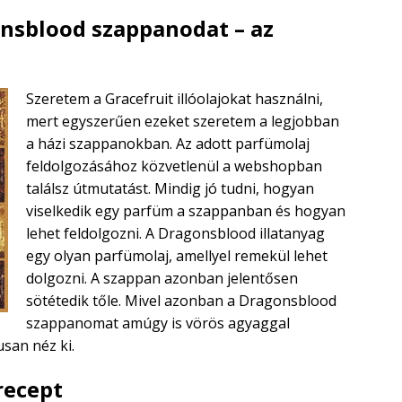
gonsblood szappanodat – az
Szeretem a Gracefruit illóolajokat használni,
mert egyszerűen ezeket szeretem a legjobban
a házi szappanokban. Az adott parfümolaj
feldolgozásához közvetlenül a webshopban
találsz útmutatást. Mindig jó tudni, hogyan
viselkedik egy parfüm a szappanban és hogyan
lehet feldolgozni. A Dragonsblood illatanyag
egy olyan parfümolaj, amellyel remekül lehet
dolgozni. A szappan azonban jelentősen
sötétedik tőle. Mivel azonban a Dragonsblood
szappanomat amúgy is vörös agyaggal
san néz ki.
recept