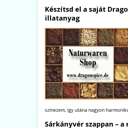
Készítsd el a saját Dra
illatanyag
színezem, így utána nagyon harmoniku
Sárkányvér szappan – a 