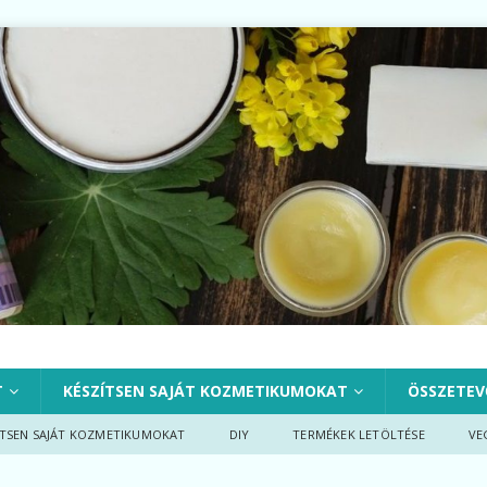
T
KÉSZÍTSEN SAJÁT KOZMETIKUMOKAT
ÖSSZETEV
ÍTSEN SAJÁT KOZMETIKUMOKAT
DIY
TERMÉKEK LETÖLTÉSE
VE