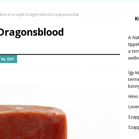
ítsd el a saját Dragonsblood szappanodat
K
t Dragonsblood
A Nat
tippe
a te
welln
AL DIY
Így k
termé
könny
Híre
Leven
Szap
Szapp