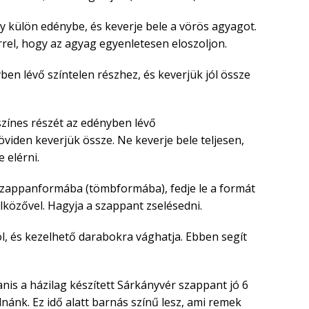
y külön edénybe, és keverje bele a vörös agyagot.
rel, hogy az agyag egyenletesen eloszoljon.
ben lévő színtelen részhez, és keverjük jól össze
zínes részét az edényben lévő
viden keverjük össze. Ne keverje bele teljesen,
 elérni.
szappanformába (tömbformába), fedje le a formát
rölközővel. Hagyja a szappant zselésedni.
, és kezelhető darabokra vághatja. Ebben segít
is a házilag készített Sárkányvér szappant jó 6
álnánk. Ez idő alatt barnás színű lesz, ami remek