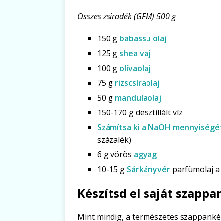
Összes zsiradék (GFM) 500 g
150 g
babassu olaj
125 g
shea vaj
100 g
olívaolaj
75 g
rizscsíraolaj
50 g
mandulaolaj
150-170 g desztillált víz
Számítsa ki a NaOH mennyiségét
százalék)
6 g vörös
agyag
10-15 g
Sárkányvér
parfümolaj a
Készítsd el saját szapp
Mint mindig, a természetes szappanké