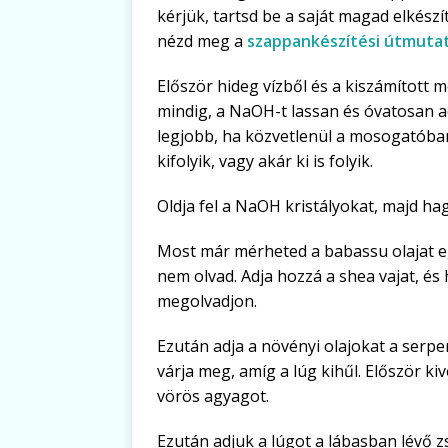
kérjük, tartsd be a saját magad elkészí
nézd meg a
szappankészítési útmut
Először hideg vízből és a kiszámított 
mindig, a NaOH-t lassan és óvatosan a
legjobb, ha közvetlenül a mosogatóban
kifolyik, vagy akár ki is folyik.
Oldja fel a NaOH kristályokat, majd ha
Most már mérheted a babassu olajat e
nem olvad. Adja hozzá a shea vajat, és
megolvadjon.
Ezután adja a növényi olajokat a serp
várja meg, amíg a lúg kihűl. Először ki
vörös agyagot.
Ezután adjuk a lúgot a lábasban lévő z