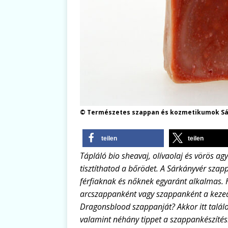
© Természetes szappan és kozmetikumok Sá
teilen
teilen
Tápláló bio sheavaj, olívaolaj és vörös a
tisztíthatod a bőrödet. A Sárkányvér szap
férfiaknak és nőknek egyaránt alkalmas. 
arcszappanként vagy szappanként a kezedre
Dragonsblood szappanját? Akkor itt találo
valamint néhány tippet a szappankészítés