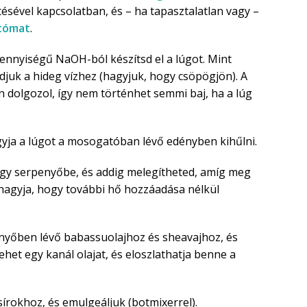
tésével kapcsolatban, és – ha tapasztalatlan vagy –
atómat
.
mennyiségű NaOH-ból készítsd el a lúgot. Mint
djuk a hideg vízhez (hagyjuk, hogy csöpögjön). A
 dolgozol, így nem történhet semmi baj, ha a lúg
gyja a lúgot a mosogatóban lévő edényben kihűlni.
gy serpenyőbe, és addig melegítheted, amíg meg
 hagyja, hogy további hő hozzáadása nélkül
enyőben lévő babassuolajhoz és sheavajhoz, és
vehet egy kanál olajat, és eloszlathatja benne a
sírokhoz, és emulgeáljuk (botmixerrel).