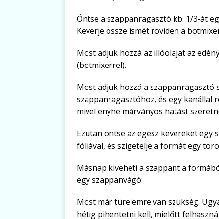
Öntse a szappanragasztó kb. 1/3-át eg
Keverje össze ismét röviden a botmixer
Most adjuk hozzá az illóolajat az edény
(botmixerrel).
Most adjuk hozzá a szappanragasztó s
szappanragasztóhoz, és egy kanállal rö
mivel enyhe márványos hatást szeretne
Ezután öntse az egész keveréket egy 
fóliával, és szigetelje a formát egy tö
Másnap kiveheti a szappant a formából
egy szappanvágó:
Most már türelemre van szükség. Ugyan
hétig pihentetni kell, mielőtt felhaszn