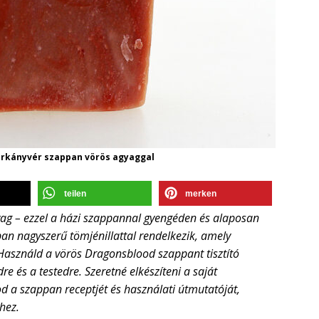
rkányvér szappan vörös agyaggal
teilen
merken
gyag – ezzel a házi szappannal gyengéden és alaposan
pan nagyszerű tömjénillattal rendelkezik, amely
Használd a vörös Dragonsblood szappant tisztító
 és a testedre. Szeretné elkészíteni a saját
d a szappan receptjét és használati útmutatóját,
hez.