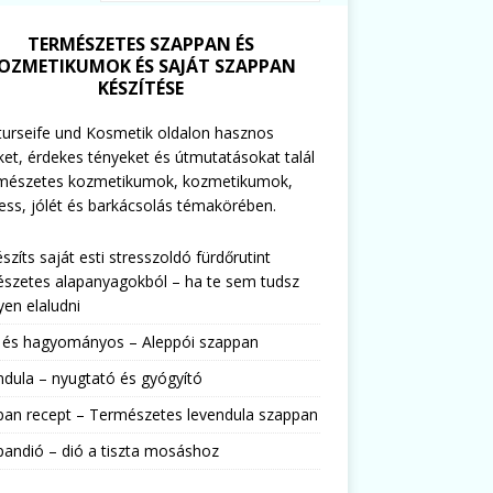
TERMÉSZETES SZAPPAN ÉS
OZMETIKUMOK ÉS SAJÁT SZAPPAN
KÉSZÍTÉSE
urseife und Kosmetik oldalon hasznos
ket, érdekes tényeket és útmutatásokat talál
rmészetes kozmetikumok, kozmetikumok,
ess, jólét és barkácsolás témakörében.
észíts saját esti stresszoldó fürdőrutint
szetes alapanyagokból – ha te sem tudsz
en elaludni
s és hagyományos – Aleppói szappan
dula – nyugtató és gyógyító
pan recept – Természetes levendula szappan
andió – dió a tiszta mosáshoz