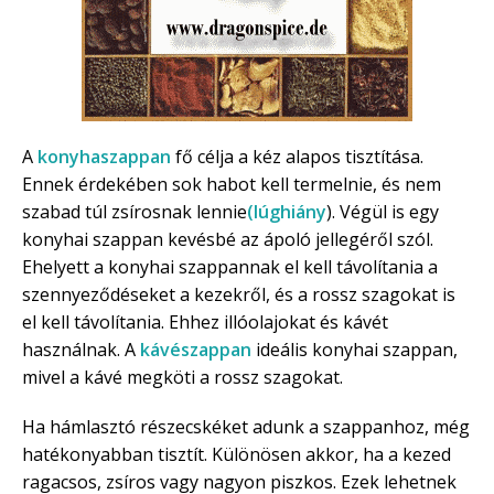
A
konyhaszappan
fő célja a kéz alapos tisztítása.
Ennek érdekében sok habot kell termelnie, és nem
szabad túl zsírosnak lennie
(lúghiány
). Végül is egy
konyhai szappan kevésbé az ápoló jellegéről szól.
Ehelyett a konyhai szappannak el kell távolítania a
szennyeződéseket a kezekről, és a rossz szagokat is
el kell távolítania. Ehhez illóolajokat és kávét
használnak. A
kávészappan
ideális konyhai szappan,
mivel a kávé megköti a rossz szagokat.
Ha hámlasztó részecskéket adunk a szappanhoz, még
hatékonyabban tisztít. Különösen akkor, ha a kezed
ragacsos, zsíros vagy nagyon piszkos. Ezek lehetnek