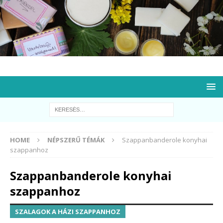
HOME
NÉPSZERŰ TÉMÁK
Szappanbanderole konyhai
szappanhoz
Szappanbanderole konyhai
szappanhoz
SZALAGOK A HÁZI SZAPPANHOZ