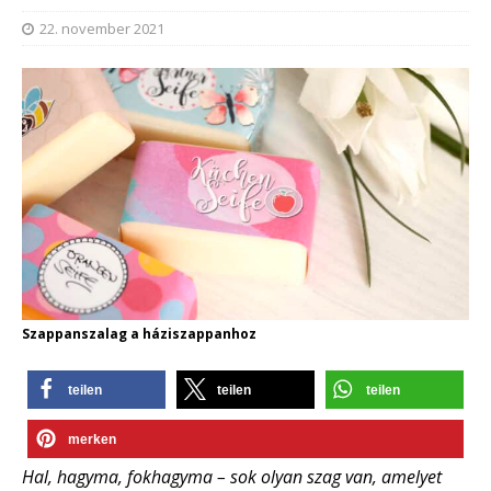
22. november 2021
Szappanszalag a háziszappanhoz
teilen
teilen
teilen
merken
Hal, hagyma, fokhagyma – sok olyan szag van, amelyet