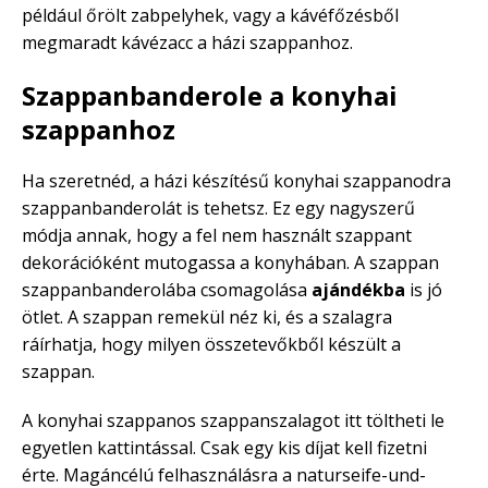
például őrölt zabpelyhek, vagy a kávéfőzésből
megmaradt kávézacc a házi szappanhoz.
Szappanbanderole a konyhai
szappanhoz
Ha szeretnéd, a házi készítésű konyhai szappanodra
szappanbanderolát is tehetsz. Ez egy nagyszerű
módja annak, hogy a fel nem használt szappant
dekorációként mutogassa a konyhában. A szappan
szappanbanderolába csomagolása
ajándékba
is jó
ötlet. A szappan remekül néz ki, és a szalagra
ráírhatja, hogy milyen összetevőkből készült a
szappan.
A konyhai szappanos szappanszalagot itt töltheti le
egyetlen kattintással. Csak egy kis díjat kell fizetni
érte. Magáncélú felhasználásra a naturseife-und-