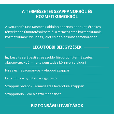
A TERMÉSZETES SZAPPANOKRÓL ÉS
KOZMETIKUMOKRÓL
A Naturseife und Kosmetik oldalon hasznos tippeket, érdekes
tényeket és útmutatásokat talál a természetes kozmetikumok,
kozmetikumok, wellness, jólét és barkácsolás témakörében.
LEGUTÓBBI BEJEGYZÉSEK
Így készíts saját esti stresszoldó fürdőrutint természetes
alapanyagokból – ha te sem tudsz könnyen elaludni
Híres és hagyományos – Aleppói szappan
Levendula – nyugtató és gyógyító
Szappan recept – Természetes levendula szappan
Szappandió – dió a tiszta mosáshoz
BIZTONSÁGI UTASÍTÁSOK