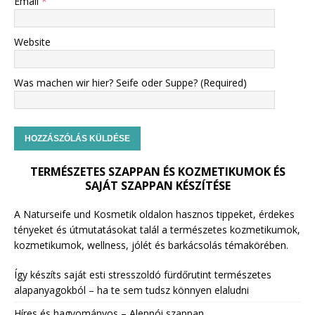
Email
*
Website
Was machen wir hier? Seife oder Suppe? (Required)
TERMÉSZETES SZAPPAN ÉS KOZMETIKUMOK ÉS
SAJÁT SZAPPAN KÉSZÍTÉSE
A Naturseife und Kosmetik oldalon hasznos tippeket, érdekes
tényeket és útmutatásokat talál a természetes kozmetikumok,
kozmetikumok, wellness, jólét és barkácsolás témakörében.
Így készíts saját esti stresszoldó fürdőrutint természetes
alapanyagokból – ha te sem tudsz könnyen elaludni
Híres és hagyományos – Aleppói szappan