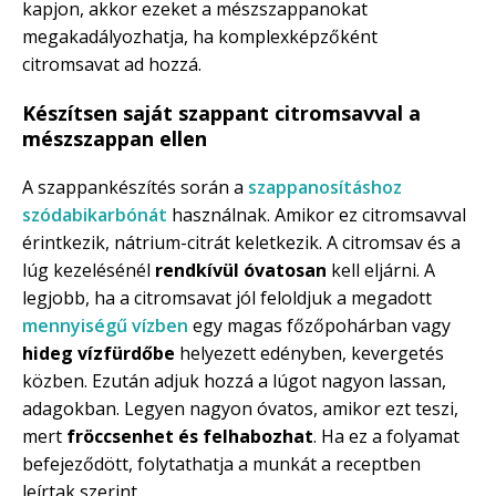
kapjon, akkor ezeket a mészszappanokat
megakadályozhatja, ha komplexképzőként
citromsavat ad hozzá.
Készítsen saját szappant citromsavval a
mészszappan ellen
A szappankészítés során a
szappanosításhoz
szódabikarbónát
használnak. Amikor ez citromsavval
érintkezik, nátrium-citrát keletkezik. A citromsav és a
lúg kezelésénél
rendkívül óvatosan
kell eljárni. A
legjobb, ha a citromsavat jól feloldjuk a megadott
mennyiségű vízben
egy magas főzőpohárban vagy
hideg vízfürdőbe
helyezett edényben, kevergetés
közben. Ezután adjuk hozzá a lúgot nagyon lassan,
adagokban. Legyen nagyon óvatos, amikor ezt teszi,
mert
fröccsenhet és felhabozhat
. Ha ez a folyamat
befejeződött, folytathatja a munkát a receptben
leírtak szerint.