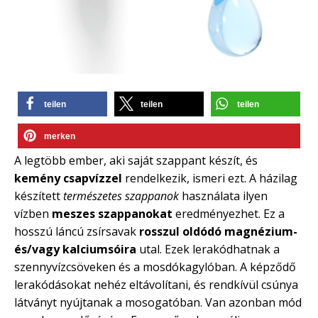
teilen
teilen
teilen
merken
A legtöbb ember, aki saját szappant készít, és
kemény csapvízzel
rendelkezik, ismeri ezt. A házilag
készített
természetes szappanok
használata ilyen
vízben
meszes szappanokat
eredményezhet. Ez a
hosszú láncú zsírsavak
rosszul oldódó magnézium-
és/vagy kalciumsóira
utal. Ezek lerakódhatnak a
szennyvízcsöveken és a mosdókagylóban. A képződő
lerakódásokat nehéz eltávolítani, és rendkívül csúnya
látványt nyújtanak a mosogatóban. Van azonban mód