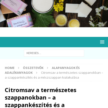
HOME
ÖSSZETEVŐK
ALAPANYAGOK ÉS
ADALÉKANYAGOK
Citromsav a természetes szappanokban –
a szappankészítés és a mészszappan kialakulása
Citromsav a természetes
szappanokban – a
szappankészítés és a