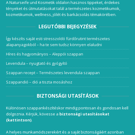
A Naturseife und Kosmetik oldalon hasznos tippeket, érdekes
tényeket és útmutatásokat talál a természetes kozmetikumok,
kozmetikumok, wellness, jólét és barkácsolás témakörében.
LEGUTÓBBI BEJEGYZÉSEK
Így készíts saját esti stresszoldó fürdőrutint természetes
alapanyagokból – ha te sem tudsz könnyen elaludni
Híres és hagyományos – Aleppói szappan
Levendula – nyugtató és gyógyító
Szappan recept – Természetes levendula szappan
Szappandió – dió a tiszta mosáshoz
BIZTONSÁGI UTASÍTÁSOK
Különösen szappankészítéskor mindig pontosan és gondosan kell
dolgoznia. Kérjük, kövesse a
biztonsági utasításokat
(kattintson)
.
A helyes munkamódszerekért és a saját biztonságáért azonban