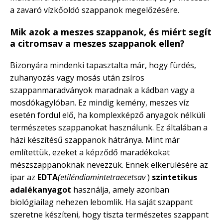
a zavaró vízkőoldó szappanok megelőzésére.
Mik azok a meszes szappanok, és miért segít
a citromsav a meszes szappanok ellen?
Bizonyára mindenki tapasztalta már, hogy fürdés,
zuhanyozás vagy mosás után zsíros
szappanmaradványok maradnak a kádban vagy a
mosdókagylóban. Ez mindig kemény, meszes víz
esetén fordul elő, ha komplexképző anyagok nélküli
természetes szappanokat használunk. Ez általában a
házi készítésű szappanok hátránya. Mint már
említettük, ezeket a képződő maradékokat
mészszappanoknak nevezzük. Ennek elkerülésére az
ipar az
EDTA
(etiléndiamintetraecetsav
)
szintetikus
adalékanyagot
használja, amely azonban
biológiailag nehezen lebomlik. Ha saját szappant
szeretne készíteni, hogy tiszta természetes szappant