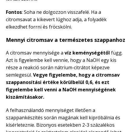
Fontos
: Soha ne dolgozzon visszafelé. Ha a
citromsavat a kikevert lúghoz adja, a folyadék
elkezdhet forrni és fröcskölni.
Mennyi citromsav a természetes szappanhoz
A citromsav mennyisége a
víz keménységétől
függ.
Azt is figyelembe kell vennie, hogy a NaOH egy kis
része a reakció során nátrium-citrátot képezve
semlegesül.
Vegye figyelembe, hogy a citromsav
szappanosítási értéke körülbelül 0,6, és ezt
figyelembe kell venni a NaOH mennyiségének
kiszámításakor.
A felhasználandó mennyiséget illetően a
szappankészítés során magának kell kipróbálnia és
kísérleteznie. Bizonyos esetekben 2-3 százalékos