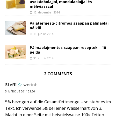
avokádóolajjal, mandulaolajjal és
méhviasszal
12. december 2014
Vajatermésű-citromos szappan pálmaolaj
nélkül
18. június 2014
Pálmaolajmentes szappan receptek – 10
példa
30. április 2014
2 COMMENTS
Steffi
szerint:
5. MÁRCIUS 2014 21:36
5% bezogen auf die Gesamtfettmenge – so steht es im
Text. Ich verwende 5& bei einer Wasserhärt von 3.
Macht in einer Seite mit beispielsweise 100g Fetten