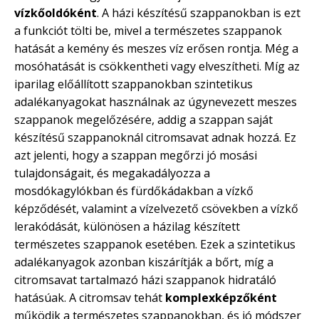
vízkőoldóként
. A házi készítésű szappanokban is ezt
a funkciót tölti be, mivel a természetes szappanok
hatását a kemény és meszes víz erősen rontja. Még a
mosóhatását is csökkentheti vagy elveszítheti. Míg az
iparilag előállított szappanokban szintetikus
adalékanyagokat használnak az úgynevezett meszes
szappanok megelőzésére, addig a szappan saját
készítésű szappanoknál citromsavat adnak hozzá. Ez
azt jelenti, hogy a szappan megőrzi jó mosási
tulajdonságait, és megakadályozza a
mosdókagylókban és fürdőkádakban a vízkő
képződését, valamint a vízelvezető csövekben a vízkő
lerakódását, különösen a házilag készített
természetes szappanok esetében. Ezek a szintetikus
adalékanyagok azonban kiszárítják a bőrt, míg a
citromsavat tartalmazó házi szappanok hidratáló
hatásúak. A citromsav tehát
komplexképzőként
működik a természetes szappanokban, és jó módszer