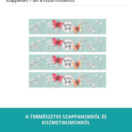
Szappandió – dió a tiszta mosáshoz
A TERMÉSZETES SZAPPANOKRÓL ÉS
KOZMETIKUMOKRÓL