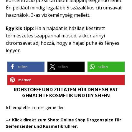
koncentráció (a zsírtartalom alapján) elegendő lehet.
Én például mindig legalább 5 százalékos citromsavat
használok, 3-as vízkeménység mellett.
Egy kis tipp
: Ha a hajadat is házilag készített
természetes szappannal mosod, akkor annyi
citromsavat adj hozzá, hogy a hajad puha és fényes
legyen.
teilen
teilen
teilen
merken
ROHSTOFFE UND ZUTATEN FÜR DEINE SELBST
GEMACHTE KOSMETIK UND DIY SEIFEN
Ich empfehle immer gerne den
–> Klick direkt zum Shop: Online Shop Dragonspice für
Seifensieder und Kosmetikrührer.