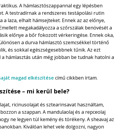
raktikus. A hámlasztószappannal egy lépésben
t. A testradírnak a rendszeres testápolási rutin
tja a laza, elhalt hámsejteket. Ennek az az előnye,
 Emellett megakadályozza a szőrszálak benövését a
ásik előnye a bőr fokozott vérkeringése. Ennek oka,
 különösen a durva hámlasztó szemcsékkel történő
álik, és sokkal egészségesebbnek tűnik. Az ezt
 a hámlasztás után még jobban be tudnak hatolni a
 saját magad elkészítése
című cikkben írtam.
zítése – mi kerül bele?
t, ricinusolajat és sztearinsavat használtam,
abozzon a szappan. A mandulaolaj és a repceolaj
 hogy ne legyen túl kemény és törékeny. A sheavaj az
anokban. Kiválóan lehet vele dolgozni, nagyon