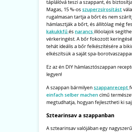
táplálóvá teszi a szappant, és biztosít
Magas, 15 %-os
szuperzsírosítást
vála
rugalmasan tartja a bőrt és nem szárítj
hámlasztják a bőrt, és állítólag még fes
kakukkfű
és
narancs
illóolajok segít
vérkeringést. A bőr fokozott keringés
tehát ideális a bőr felkészítésére a bi
elkészítsük a saját spa-borotvaszappa
Ez az én DIY hámlasztószappan recept
legyen!
A szappan bármilyen
szappanrecept
f
einfach selber machen
című természe
megtudhatja, hogyan fejlesztheti ki saj
Sztearinsav a szappanban
A sztearinsav valójában egy nagyszerű