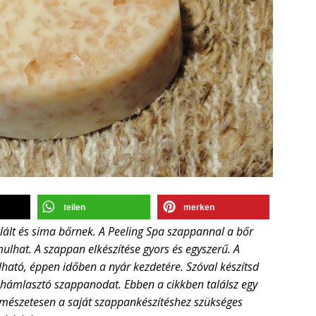
teilen
merken
táplált és sima bőrnek. A Peeling Spa szappannal a bőr
lhat. A szappan elkészítése gyors és egyszerű. A
ható, éppen időben a nyár kezdetére. Szóval készítsd
át hámlasztó szappanodat. Ebben a cikkben találsz egy
ermészetesen a saját szappankészítéshez szükséges