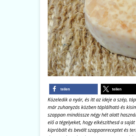
teilen
teilen
Közeledik a nyár, és itt az ideje a szép, 
már zuhanyzás közben táplálható és kisimu
szappan mindössze négy hét alatt használ
elő a tégelyeket, hogy elkészíthesd a saj
kipróbált és bevált szappanreceptet és t