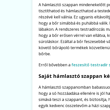
A hámlasztó szappan mindenekelőtt p
tisztíthatod és hámlaszthatod a testede
részévé kell válnia. Ez ugyanis eltávolí
hogy a bőr simábbá és puhábbá válik.
lábakon. A rendszeres testradírozás m
hogy a bőr erősen vérrel van ellátva,
súroláskor. Ezáltal a bőr feszesebbé v
követő bőrápoló termékek közvetlenül
bőrbe.
Erről bővebben a
feszesítő testradír
Saját hámlasztó szappan kés
A hámlasztó szappanomban babassuolaja
hogy a só hozzáadása ellenére is jól h
simává teszi a szappant, és biztosítja,
egyik kedvenc összetevőm a házi szapp