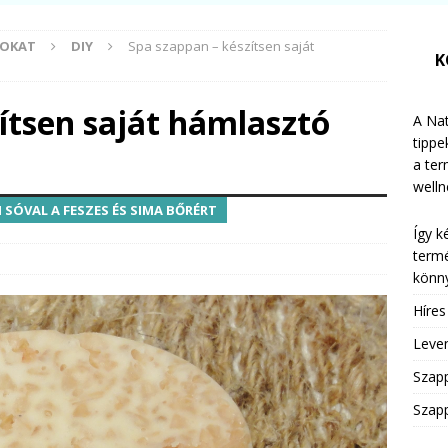
MOKAT
DIY
Spa szappan – készítsen saját
K
ítsen saját hámlasztó
A Nat
tippe
a te
welln
 SÓVAL A FESZES ÉS SIMA BŐRÉRT
Így k
termé
könny
Híre
Leven
Szap
Szapp