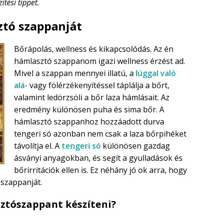
tési tippet.
ztó szappanját
Bőrápolás, wellness és kikapcsolódás. Az én
hámlasztó szappanom igazi wellness érzést ad.
Mivel a szappan mennyei illatú, a
lúggal való
alá-
vagy fölérzékenyítéssel táplálja a bőrt,
valamint ledörzsöli a bőr laza hámlásait. Az
eredmény különösen puha és sima bőr. A
hámlasztó szappanhoz hozzáadott durva
tengeri só azonban nem csak a laza bőrpihéket
távolítja el. A
tengeri só
különösen gazdag
ásványi anyagokban, és segít a gyulladások és
bőrirritációk ellen is. Ez néhány jó ok arra, hogy
ószappanját.
ztószappant készíteni?