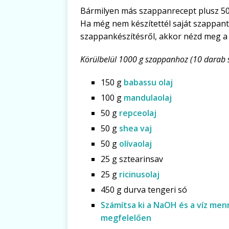
Bármilyen más szappanrecept plusz 50
Ha még nem készítettél saját szappant
szappankészítésről, akkor nézd meg a
Körülbelül 1000 g szappanhoz (10 darab
150 g
babassu olaj
100 g
mandulaolaj
50 g
repceolaj
50 g
shea vaj
50 g
olívaolaj
25 g sztearinsav
25 g
ricinusolaj
450 g durva tengeri só
Számítsa ki a NaOH és a víz me
megfelelően