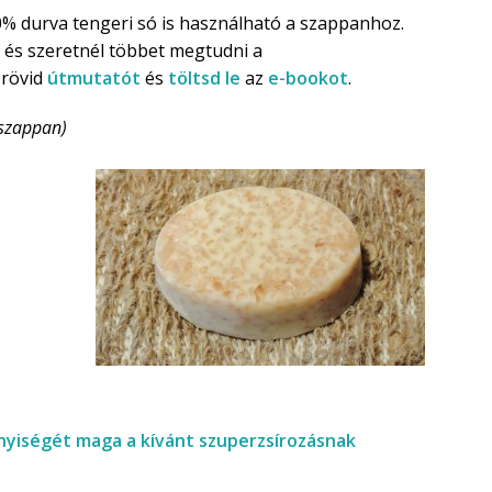
% durva tengeri só is használható a szappanhoz.
 és szeretnél többet megtudni a
 rövid
útmutatót
és
töltsd le
az
e-bookot
.
 szappan)
nnyiségét maga a kívánt szuperzsírozásnak