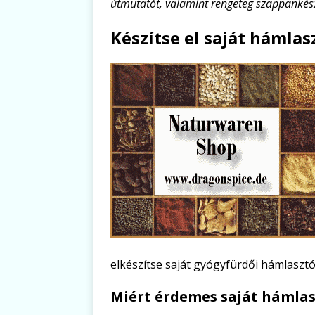
útmutatót, valamint rengeteg szappankészí
Készítse el saját hámlas
elkészítse saját gyógyfürdői hámlaszt
Miért érdemes saját hámlas