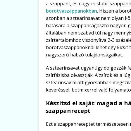
a szappant, és nagyon stabil szappanh
borotvaszappanokban
. Hiszen a boro
azonban a sztearinsavat nem olyan kö
hatására a szappanragasztó nagyon g
általában nem szabad túl nagy mennyis
zsírtartalomhoz viszonyítva 2-3 százal
borotvaszappanoknál lehet egy kicsit tö
nagyszerű habzó tulajdonságaikat.
A sztearinsavat ugyanúgy dolgozzák fe
zsírfázisba olvasztják. A zsírok és a 
sztearinsav miatt gyorsabban megszilár
keveréssel, botmixerrel való folyamato
Készítsd el saját magad a 
szappanrecept
Ezt a szappanreceptet természetesen 