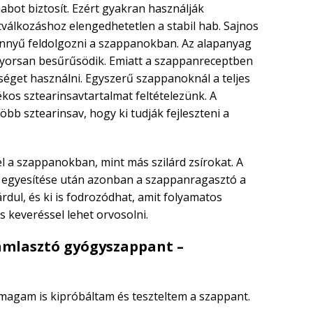
abot biztosít. Ezért gyakran használják
tválkozáshoz elengedhetetlen a stabil hab. Sajnos
nnyű feldolgozni a szappanokban. Az alapanyag
yorsan besűrűsödik. Emiatt a szappanreceptben
éget használni. Egyszerű szappanoknál a teljes
ékos sztearinsavtartalmat feltételezünk. A
bb sztearinsav, hogy ki tudják fejleszteni a
l a szappanokban, mint más szilárd zsírokat. A
lúg egyesítése után azonban a szappanragasztó a
dul, és ki is fodrozódhat, amit folyamatos
s keveréssel lehet orvosolni.
hámlasztó gyógyszappant –
magam is kipróbáltam és teszteltem a szappant.