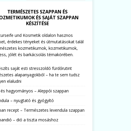
TERMÉSZETES SZAPPAN ÉS
OZMETIKUMOK ÉS SAJÁT SZAPPAN
KÉSZÍTÉSE
urseife und Kosmetik oldalon hasznos
ket, érdekes tényeket és útmutatásokat talál
rmészetes kozmetikumok, kozmetikumok,
ess, jólét és barkácsolás témakörében.
észíts saját esti stresszoldó fürdőrutint
szetes alapanyagokból – ha te sem tudsz
en elaludni
s és hagyományos – Aleppói szappan
dula – nyugtató és gyógyító
pan recept – Természetes levendula szappan
andió – dió a tiszta mosáshoz