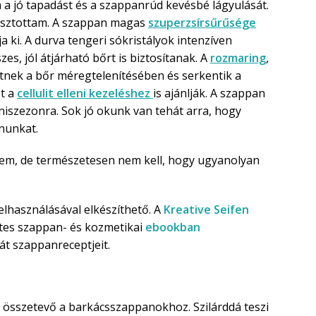
ja a jó tapadást és a szappanrúd kevésbé lágyulását.
sztottam. A szappan magas
szuperzsírsűrűsége
a ki. A durva tengeri sókristályok intenzíven
zes, jól átjárható bőrt is biztosítanak. A
rozmaring
,
hetnek a bőr méregtelenítésében és serkentik a
ét a
cellulit elleni kezeléshez
is ajánlják. A szappan
kiniszezonra. Sok jó okunk van tehát arra, hogy
nunkat.
em, de természetesen nem kell, hogy ugyanolyan
elhasználásával elkészíthető. A
Kreative Seifen
tes szappan- és kozmetikai
ebookban
át szappanreceptjeit.
 összetevő a barkácsszappanokhoz. Szilárddá teszi