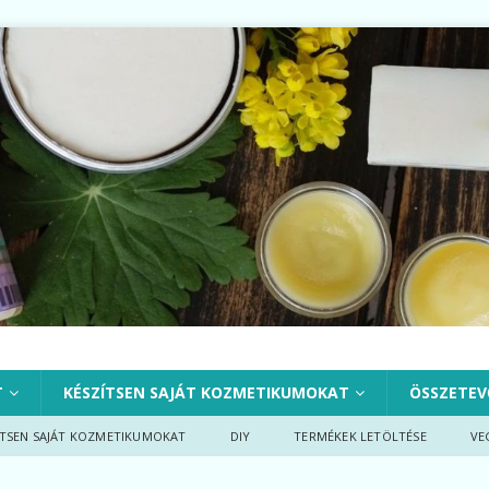
T
KÉSZÍTSEN SAJÁT KOZMETIKUMOKAT
ÖSSZETEV
ÍTSEN SAJÁT KOZMETIKUMOKAT
DIY
TERMÉKEK LETÖLTÉSE
VE