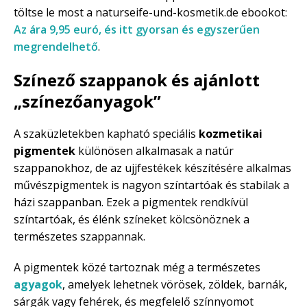
töltse le most a naturseife-und-kosmetik.de ebookot:
Az ára 9,95 euró, és itt gyorsan és egyszerűen
megrendelhető
.
Színező szappanok és ajánlott
„színezőanyagok”
A szaküzletekben kapható speciális
kozmetikai
pigmentek
különösen alkalmasak a natúr
szappanokhoz, de az ujjfestékek készítésére alkalmas
művészpigmentek is nagyon színtartóak és stabilak a
házi szappanban. Ezek a pigmentek rendkívül
színtartóak, és élénk színeket kölcsönöznek a
természetes szappannak.
A pigmentek közé tartoznak még a természetes
agyagok
, amelyek lehetnek vörösek, zöldek, barnák,
sárgák vagy fehérek, és megfelelő színnyomot