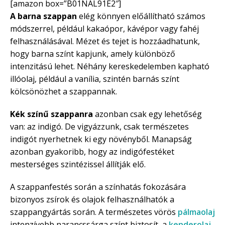
[amazon box=”B01NAL91E2″]
A barna szappan
elég könnyen előállítható számos
módszerrel, például kakaópor, kávépor vagy fahéj
felhasználásával. Mézet és tejet is hozzáadhatunk,
hogy barna színt kapjunk, amely különböző
intenzitású lehet. Néhány kereskedelemben kapható
illóolaj, például a vanília, szintén barnás színt
kölcsönözhet a szappannak.
Kék színű szappanra
azonban csak egy lehetőség
van: az indigó. De vigyázzunk, csak természetes
indigót nyerhetnek ki egy növényből. Manapság
azonban gyakoribb, hogy az indigófestéket
mesterséges szintézissel állítják elő.
A szappanfestés során a színhatás fokozására
bizonyos zsírok és olajok felhasználhatók a
szappangyártás során. A természetes vörös
pálmaolaj
intenzívebb narancssárga színt biztosít, a
kenderolaj
,