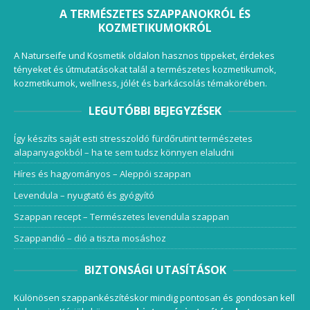
A TERMÉSZETES SZAPPANOKRÓL ÉS
KOZMETIKUMOKRÓL
A Naturseife und Kosmetik oldalon hasznos tippeket, érdekes
tényeket és útmutatásokat talál a természetes kozmetikumok,
kozmetikumok, wellness, jólét és barkácsolás témakörében.
LEGUTÓBBI BEJEGYZÉSEK
Így készíts saját esti stresszoldó fürdőrutint természetes
alapanyagokból – ha te sem tudsz könnyen elaludni
Híres és hagyományos – Aleppói szappan
Levendula – nyugtató és gyógyító
Szappan recept – Természetes levendula szappan
Szappandió – dió a tiszta mosáshoz
BIZTONSÁGI UTASÍTÁSOK
Különösen szappankészítéskor mindig pontosan és gondosan kell