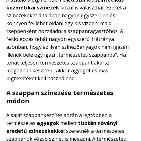
kozmetikai színezék
közül is választhat. Ezeket a
színezékeket általában nagyon egyszerűen és
könnyen fel lehet oldani egy kis vízben, majd
cseppenként hozzáadni a szappanragasztóhoz. A
feldolgozás tehát nagyon egyszerű. Hátránya
azonban, hogy az ilyen színezőanyagok nem igazán
illenek bele egy igazi „természetes szappanba”. Ha
tehát teljesen természetes szappant akarsz
magadnak készíteni, akkor agyagot és más
pigmenteket kell használnod.
A szappan színezése természetes
módon
A saját szappankészítés során a legtöbben a
természetes
agyagok
mellett
tisztán növényi
eredetű színezékekkel
szeretnék a természetes
szappanok végső színét is megadni. A természetes