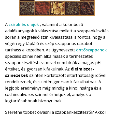
A
zsírok és olajok
, valamint a különböző
adalékanyagok kiválasztása mellett a szappankészítés
során a megfelelő szín kiválasztása is fontos, hogy a
végén egy tápláló és szép szappanos darabot
tarthass a kezedben. Az úgynevezett
öntőszappanok
speciális színei nem alkalmasak a természetes
szappankészítéshez, mivel nem bírják a magas pH-
értéket, és gyorsan kifakulnak. Az
élelmiszer-
színezékek
szintén korlátozott eltarthatósági idővel
rendelkeznek, és szintén gyorsan kifakulhatnak. A
legjobb eredményt még mindig a kinolinsárga és a
cochinealvörös színnel érhetjük el, amelyek a
legtartósabbnak bizonyulnak.
Szeretne többet olvasni a szappankészítésről? Akkor