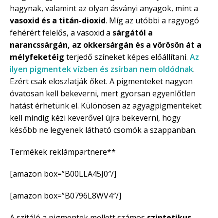
hagynak, valamint az olyan ásványi anyagok, mint a
vasoxid és a titán-dioxid
. Míg az utóbbi a ragyogó
fehérért felelős, a vasoxid a
sárgától a
narancssárgán, az okkersárgán és a vörösön át a
mélyfeketéig
terjedő színeket képes előállítani.
Az
ilyen pigmentek vízben és zsírban nem oldódnak
.
Ezért csak eloszlatják őket. A pigmenteket nagyon
óvatosan kell bekeverni, mert gyorsan egyenlőtlen
hatást érhetünk el. Különösen az agyagpigmenteket
kell mindig kézi keverővel újra bekeverni, hogy
később ne legyenek látható csomók a szappanban.
Termékek reklámpartnere**
[amazon box=”B00LLA45J0″/]
[amazon box=”B0796L8WV4″/]
A szitáló a pigmentek mellett számos
szintetikus