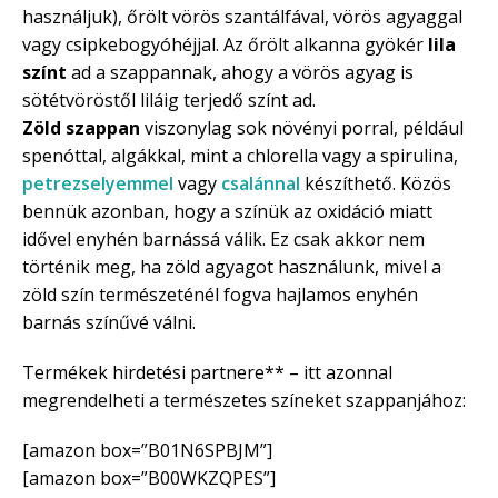
használjuk), őrölt vörös szantálfával, vörös agyaggal
vagy csipkebogyóhéjjal. Az őrölt alkanna gyökér
lila
színt
ad a szappannak, ahogy a vörös agyag is
sötétvöröstől liláig terjedő színt ad.
Zöld szappan
viszonylag sok növényi porral, például
spenóttal, algákkal, mint a chlorella vagy a spirulina,
petrezselyemmel
vagy
csalánnal
készíthető. Közös
bennük azonban, hogy a színük az oxidáció miatt
idővel enyhén barnássá válik. Ez csak akkor nem
történik meg, ha zöld agyagot használunk, mivel a
zöld szín természeténél fogva hajlamos enyhén
barnás színűvé válni.
Termékek hirdetési partnere** – itt azonnal
megrendelheti a természetes színeket szappanjához:
[amazon box=”B01N6SPBJM”]
[amazon box=”B00WKZQPES”]