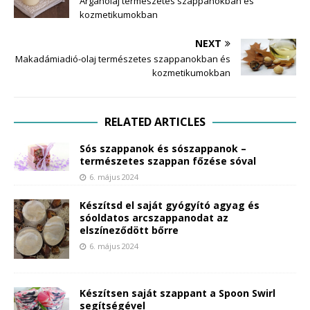
Arganolaj természetes szappanokban és
kozmetikumokban
NEXT
Makadámiadió-olaj természetes szappanokban és
kozmetikumokban
RELATED ARTICLES
Sós szappanok és sószappanok –
természetes szappan főzése sóval
6. május 2024
Készítsd el saját gyógyító agyag és
sóoldatos arcszappanodat az
elszíneződött bőrre
6. május 2024
Készítsen saját szappant a Spoon Swirl
segítségével