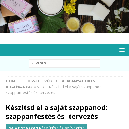
HOME
ÖSSZETEVŐK
ALAPANYAGOK ÉS
ADALÉKANYAGOK
Készítsd el a saját szappanod:
szappanfestés és -tervezés
Készítsd el a saját szappanod:
szappanfestés és -tervezés
SAJÁT SZAPPAN KÉSZÍTÉSE ÉS SZÍNEZÉSE