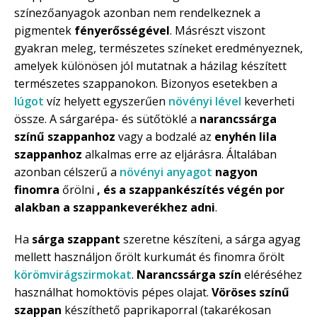
színezőanyagok azonban nem rendelkeznek a
pigmentek
fényerősségével
. Másrészt viszont
gyakran meleg, természetes színeket eredményeznek,
amelyek különösen jól mutatnak a házilag készített
természetes szappanokon. Bizonyos esetekben a
lúgot
víz helyett egyszerűen
növényi lével
keverheti
össze. A sárgarépa- és sütőtöklé a
narancssárga
színű szappanhoz
vagy a bodzalé az
enyhén lila
szappanhoz
alkalmas erre az eljárásra. Általában
azonban célszerű a
növényi anyagot
nagyon
finomra
őrölni
, és a szappankészítés végén por
alakban a szappankeverékhez adni
.
Ha
sárga szappant
szeretne készíteni, a sárga agyag
mellett használjon őrölt kurkumát és finomra őrölt
körömvirágszirmokat
.
Narancssárga szín
eléréséhez
használhat homoktövis pépes olajat.
Vöröses színű
szappan
készíthető paprikaporral (takarékosan