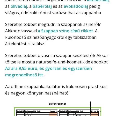
az
olívaolaj
, a
babérolaj
és az
avokádóolaj
pedig
világos, üde zöld tónust varázsolhat a szappanba.
Szeretne többet megtudni a szappanok színéről?
Akkor olvassa el
a Szappan színe című cikket
. A
különböző színezőanyagokról egy táblázatban
áttekintést is találsz.
Szeretne többet olvasni a szappankészítésről? Akkor
töltse le most a naturseife-und-kosmetik.de ebookot:
Az ára 9,95 euró, és gyorsan és egyszerűen
megrendelhető itt
.
Az offline szappankalkulátor is különösen praktikus
és nagyon könnyen használható: