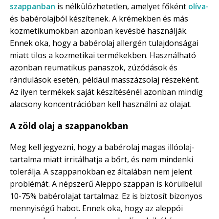
szappanban
is nélkülözhetetlen, amelyet főként
olíva-
és babérolajból készítenek. A krémekben és más
kozmetikumokban azonban kevésbé használják.
Ennek oka, hogy a babérolaj allergén tulajdonságai
miatt tilos a kozmetikai termékekben. Használható
azonban reumatikus panaszok, zúzódások és
rándulások esetén, például masszázsolaj részeként.
Az ilyen termékek saját készítésénél azonban mindig
alacsony koncentrációban kell használni az olajat.
A zöld olaj a szappanokban
Meg kell jegyezni, hogy a babérolaj magas illóolaj-
tartalma miatt irritálhatja a bőrt, és nem mindenki
tolerálja. A szappanokban ez általában nem jelent
problémát. A népszerű Aleppo szappan is körülbelül
10-75% babérolajat tartalmaz. Ez is biztosít bizonyos
mennyiségű habot. Ennek oka, hogy az aleppói