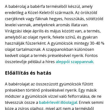
A babérolaj a babérfa terméséből készül, amely
eredetileg a Közel-Keletről származik. Az örökzöld
cserjéknek vagy fáknak hegyes, hosszúkás, sötétzöld
levelei vannak, amelyeknek aromás illata van.
Virágzási ideje április és május között van, a termés,
amelyből az olajat nyerik, fekete színű, és gyakran
használják fűszerként. A gyümölcsök mintegy 30-40 %
olajat tartalmaznak. A szappanokban különösen
kedvelt olajat a termés préselésével nyerik. Fontos
összetevője például a híres
aleppói szappannak
.
Előállítás és hatás
A babérolajat az összezúzott gyümölcsök fűtött
présekben történő préselésével nyerik. Egy másik
módszer a gyümölcsök vízzel való felforralása, de ne
tévesszük össze a
babérlevél illóolajjal
. Ennek semmi
köze a zsíros olajhoz, mivel azt nem a termésből