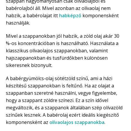
szappan hagyományosan csak olívaolajból és
babérolajból áll. Mivel azonban az olívaolaj nem
habzik, a babérolajat itt
habképző
komponensként
használják.
Mivel a szappanokban jól habzik, a zöld olaj akár 30
%-os koncentrációban is használható. Használata a
klasszikus olívaolajos szappanokban, valamint
hajszappanokban és tusfürdőkben különösen
sikeresnek bizonyult.
A babérgyümölcs-olaj sötétzöld színű, ami a házi
készítésű szappanokban is feltűnő. Ha az olajat a
szappanban szeretné használni, vegye figyelembe,
hogy a szappant zöldre színezi. Ez a szín idővel
megváltozik, és a szappanok általában szép olívazöld
színűek lesznek. A babérolaj ezért ideális kiegészítő
komponensként az
olívaolajos szappanokba
.