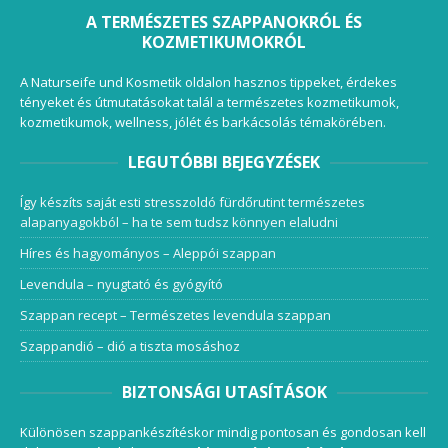
A TERMÉSZETES SZAPPANOKRÓL ÉS
KOZMETIKUMOKRÓL
A Naturseife und Kosmetik oldalon hasznos tippeket, érdekes
tényeket és útmutatásokat talál a természetes kozmetikumok,
kozmetikumok, wellness, jólét és barkácsolás témakörében.
LEGUTÓBBI BEJEGYZÉSEK
Így készíts saját esti stresszoldó fürdőrutint természetes
alapanyagokból – ha te sem tudsz könnyen elaludni
Híres és hagyományos – Aleppói szappan
Levendula – nyugtató és gyógyító
Szappan recept – Természetes levendula szappan
Szappandió – dió a tiszta mosáshoz
BIZTONSÁGI UTASÍTÁSOK
Különösen szappankészítéskor mindig pontosan és gondosan kell