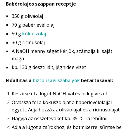
Babérolajos szappan receptje
350 g olívaolaj
70 g babérlevél olaj
50 g
kókuszolaj
30 g ricinusolaj
A NaOH mennyiségét kérjük, számolja ki saját
maga
kb. 130 g desztillált, jéghideg vizet
Előállítás a
biztonsági szabályok
betartásával:
Készítse el a lúgot NaOH-val és hideg vízzel.
Olvassza fel a kókuszolajat a babérlevélolajjal
együtt. Adja hozzá az olívaolajat és a ricinusolajat.
Hagyja az összetevőket kb. 35 °C-ra lehűlni.
Adja a lúgot a zsírokhoz, és botmixerrel sűrítse be