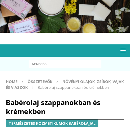
HOME
ÖSSZETEVŐK
NÖVÉNYI OLAJOK, ZSÍROK, VAJAK
ÉS VIASZOK
Babérolaj szappanokban és krémekben
Babérolaj szappanokban és
krémekben
TERMÉSZETES KOZMETIKUMOK BABÉROLAJJAL