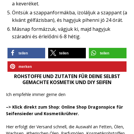
a keveréket.
Öntsük a szappanformákba, izoláljuk a szappant (a
kívánt gélfázisban), és hagyjuk pihenni jó 24 órát.
Másnap formázzuk, vágjuk ki, majd hagyjuk
száradni és érlelődni 6-8 hétig.
teilen
teilen
teilen
merken
ROHSTOFFE UND ZUTATEN FÜR DEINE SELBST
GEMACHTE KOSMETIK UND DIY SEIFEN
Ich empfehle immer gerne den
–> Klick direkt zum Shop: Online Shop Dragonspice für
Seifensieder und Kosmetikrührer.
Hier erfolgt der Versand schnell, die Auswahl an Fetten, Ölen,
Wachsen, ätherischen Ölen, Parfumölen, Kosmetikrohstoffen