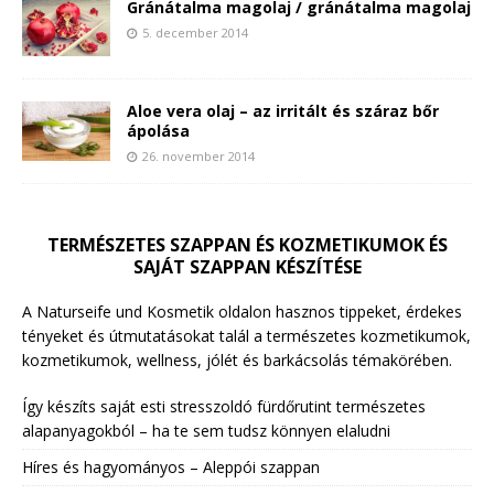
Gránátalma magolaj / gránátalma magolaj
5. december 2014
Aloe vera olaj – az irritált és száraz bőr
ápolása
26. november 2014
TERMÉSZETES SZAPPAN ÉS KOZMETIKUMOK ÉS
SAJÁT SZAPPAN KÉSZÍTÉSE
A Naturseife und Kosmetik oldalon hasznos tippeket, érdekes
tényeket és útmutatásokat talál a természetes kozmetikumok,
kozmetikumok, wellness, jólét és barkácsolás témakörében.
Így készíts saját esti stresszoldó fürdőrutint természetes
alapanyagokból – ha te sem tudsz könnyen elaludni
Híres és hagyományos – Aleppói szappan