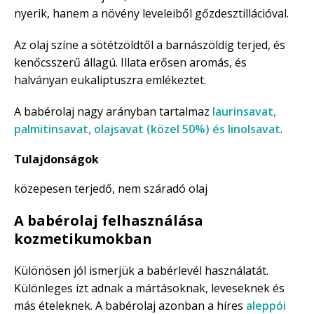
nyerik, hanem a növény leveleiből gőzdesztillációval.
Az olaj színe a sötétzöldtől a barnászöldig terjed, és
kenőcsszerű állagú. Illata erősen aromás, és
halványan eukaliptuszra emlékeztet.
A babérolaj nagy arányban tartalmaz
laurinsavat,
palmitinsavat, olajsavat (közel 50%) és linolsavat
.
Tulajdonságok
közepesen terjedő, nem száradó olaj
A babérolaj felhasználása
kozmetikumokban
Különösen jól ismerjük a babérlevél használatát.
Különleges ízt adnak a mártásoknak, leveseknek és
más ételeknek. A babérolaj azonban a híres
aleppói