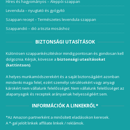
Híres és hagyományos – Aleppói szappan
Levendula – nyugtató és gyógyító
Szappan recept – Természetes levendula szappan
Szappandió – dió a tiszta mosáshoz
BIZTONSÁGI UTASÍTÁSOK
Különösen szappankészítéskor mindig pontosan és gondosan kell
dolgoznia. Kérjük, kövesse a
biztonsági utasításokat
(kattintson)
.
A helyes munkamódszerekért és a saját biztonságáért azonban
mindenki maga felel, ezért személyi sérülésekért vagy anyagi
károkért nem vállalunk felelősséget. Nem vállalunk felelősséget az
alapanyagok és receptek arányainak helyességéért sem.
INFORMÁCIÓK A LINKEKRŐL*
*Az Amazon partnerként a minősített eladásokon keresek.
A *-gal jelölt linkek affiliate linkek / reklámok.