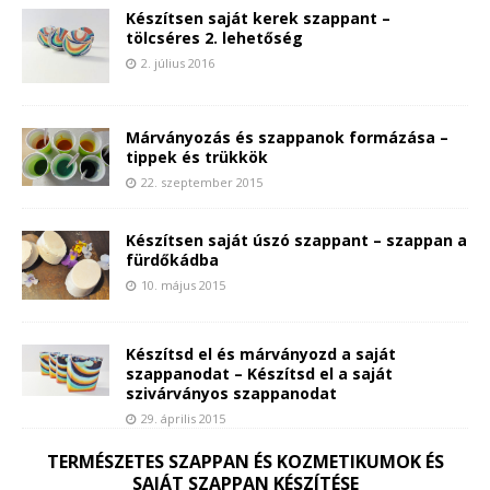
Készítsen saját kerek szappant –
tölcséres 2. lehetőség
2. július 2016
Márványozás és szappanok formázása –
tippek és trükkök
22. szeptember 2015
Készítsen saját úszó szappant – szappan a
fürdőkádba
10. május 2015
Készítsd el és márványozd a saját
szappanodat – Készítsd el a saját
szivárványos szappanodat
29. április 2015
TERMÉSZETES SZAPPAN ÉS KOZMETIKUMOK ÉS
SAJÁT SZAPPAN KÉSZÍTÉSE