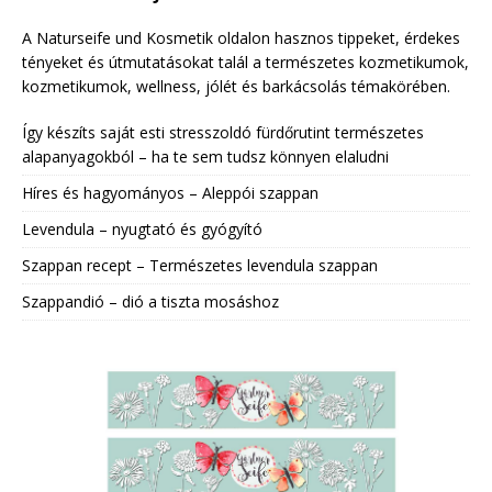
A Naturseife und Kosmetik oldalon hasznos tippeket, érdekes
tényeket és útmutatásokat talál a természetes kozmetikumok,
kozmetikumok, wellness, jólét és barkácsolás témakörében.
Így készíts saját esti stresszoldó fürdőrutint természetes
alapanyagokból – ha te sem tudsz könnyen elaludni
Híres és hagyományos – Aleppói szappan
Levendula – nyugtató és gyógyító
Szappan recept – Természetes levendula szappan
Szappandió – dió a tiszta mosáshoz