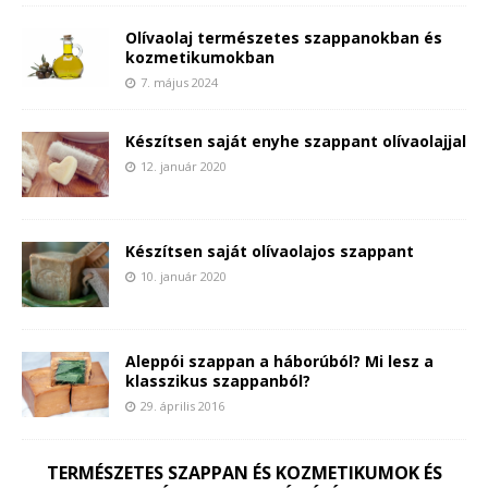
Olívaolaj természetes szappanokban és
kozmetikumokban
7. május 2024
Készítsen saját enyhe szappant olívaolajjal
12. január 2020
Készítsen saját olívaolajos szappant
10. január 2020
Aleppói szappan a háborúból? Mi lesz a
klasszikus szappanból?
29. április 2016
TERMÉSZETES SZAPPAN ÉS KOZMETIKUMOK ÉS