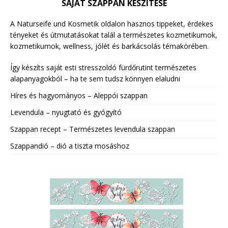
SAJÁT SZAPPAN KÉSZÍTÉSE
A Naturseife und Kosmetik oldalon hasznos tippeket, érdekes
tényeket és útmutatásokat talál a természetes kozmetikumok,
kozmetikumok, wellness, jólét és barkácsolás témakörében.
Így készíts saját esti stresszoldó fürdőrutint természetes
alapanyagokból – ha te sem tudsz könnyen elaludni
Híres és hagyományos – Aleppói szappan
Levendula – nyugtató és gyógyító
Szappan recept – Természetes levendula szappan
Szappandió – dió a tiszta mosáshoz