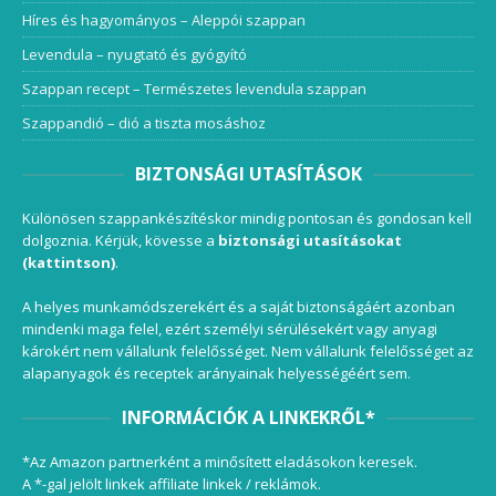
Híres és hagyományos – Aleppói szappan
Levendula – nyugtató és gyógyító
Szappan recept – Természetes levendula szappan
Szappandió – dió a tiszta mosáshoz
BIZTONSÁGI UTASÍTÁSOK
Különösen szappankészítéskor mindig pontosan és gondosan kell
dolgoznia. Kérjük, kövesse a
biztonsági utasításokat
(kattintson)
.
A helyes munkamódszerekért és a saját biztonságáért azonban
mindenki maga felel, ezért személyi sérülésekért vagy anyagi
károkért nem vállalunk felelősséget. Nem vállalunk felelősséget az
alapanyagok és receptek arányainak helyességéért sem.
INFORMÁCIÓK A LINKEKRŐL*
*Az Amazon partnerként a minősített eladásokon keresek.
A *-gal jelölt linkek affiliate linkek / reklámok.