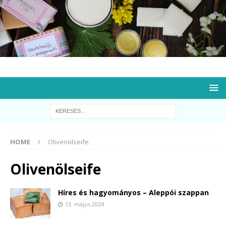
HOME
Olivenölseife
Olivenölseife
Híres és hagyományos – Aleppói szappan
13. május 2024