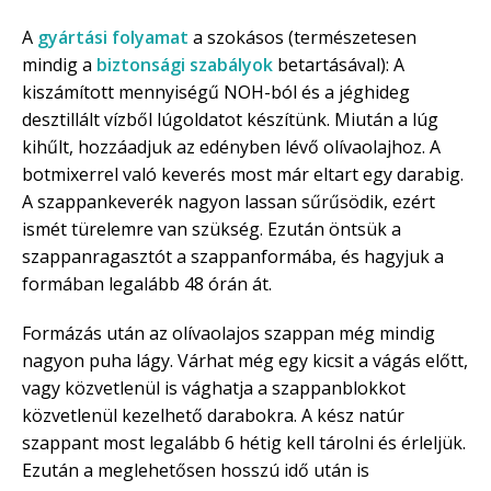
A
gyártási folyamat
a szokásos (természetesen
mindig a
biztonsági szabályok
betartásával): A
kiszámított mennyiségű NOH-ból és a jéghideg
desztillált vízből lúgoldatot készítünk. Miután a lúg
kihűlt, hozzáadjuk az edényben lévő olívaolajhoz. A
botmixerrel való keverés most már eltart egy darabig.
A szappankeverék nagyon lassan sűrűsödik, ezért
ismét türelemre van szükség. Ezután öntsük a
szappanragasztót a szappanformába, és hagyjuk a
formában legalább 48 órán át.
Formázás után az olívaolajos szappan még mindig
nagyon puha lágy. Várhat még egy kicsit a vágás előtt,
vagy közvetlenül is vághatja a szappanblokkot
közvetlenül kezelhető darabokra. A kész natúr
szappant most legalább 6 hétig kell tárolni és érleljük.
Ezután a meglehetősen hosszú idő után is