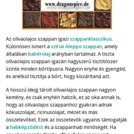
Az olívaolajos szappan igazi
szappanklasszikus
.
Különösen ismert a
szíriai Aleppo szappan
, amely
általában
babérolaj
arányban tartalmaz. A tiszta
olívaolajos szappan igazán nagyszerű tisztítószer
szinte minden bőrtípusra. Nagyon enyhe és gyengéd,
és anélkül tisztítja a bőrt, hogy kiszárítaná azt.
A hosszú ideig tárolt olívaolajos szappan nagyon
kemény, és csak enyhén habzik, ez az oka annak is,
hogy az olívaolajos szappanhoz gyakran adnak
kókuszolajat, ricinusolajat, mézet és más
összetevőket. Ezek az összetevők ugyanis támogatják
a
habképződést
és a szappanhab minőségét. Ha