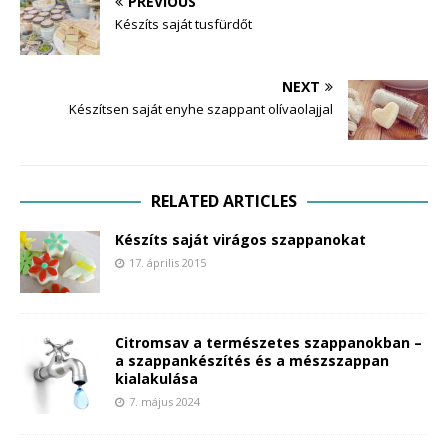
PREVIOUS
Készíts saját tusfürdőt
NEXT
Készítsen saját enyhe szappant olívaolajjal
RELATED ARTICLES
Készíts saját virágos szappanokat
17. április 2015
Citromsav a természetes szappanokban –
a szappankészítés és a mészszappan
kialakulása
7. május 2024