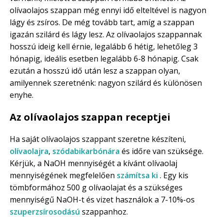
olívaolajos szappan még ennyi idő elteltével is nagyon
lágy és zsíros. De még tovább tart, amíg a szappan
igazán szilárd és lágy lesz. Az olívaolajos szappannak
hosszú ideig kell érnie, legalább 6 hétig, lehetőleg 3
hónapig, ideális esetben legalább 6-8 hónapig. Csak
ezután a hosszú idő után lesz a szappan olyan,
amilyennek szeretnénk: nagyon szilárd és különösen
enyhe.
Az olívaolajos szappan receptjei
Ha saját olívaolajos szappant szeretne készíteni,
olívaolajra
,
szódabikarbónára
és időre van szüksége.
Kérjük, a NaOH mennyiségét a kívánt olívaolaj
mennyiségének megfelelően
számítsa ki
. Egy kis
tömbformához 500 g olívaolajat és a szükséges
mennyiségű NaOH-t és vizet használok a 7-10%-os
szuperzsírosodású
szappanhoz.