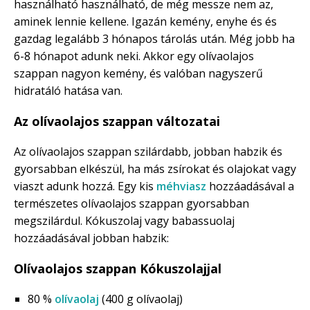
használható használható, de még messze nem az,
aminek lennie kellene. Igazán kemény, enyhe és és
gazdag legalább 3 hónapos tárolás után. Még jobb ha
6-8 hónapot adunk neki. Akkor egy olívaolajos
szappan nagyon kemény, és valóban nagyszerű
hidratáló hatása van.
Az olívaolajos szappan változatai
Az olívaolajos szappan szilárdabb, jobban habzik és
gyorsabban elkészül, ha más zsírokat és olajokat vagy
viaszt adunk hozzá. Egy kis
méhviasz
hozzáadásával a
természetes olívaolajos szappan gyorsabban
megszilárdul. Kókuszolaj vagy babassuolaj
hozzáadásával jobban habzik:
Olívaolajos szappan Kókuszolajjal
80 %
olívaolaj
(400 g olívaolaj)