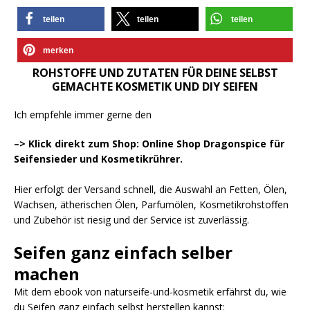
teilen
teilen
teilen
merken
ROHSTOFFE UND ZUTATEN FÜR DEINE SELBST
GEMACHTE KOSMETIK UND DIY SEIFEN
Ich empfehle immer gerne den
–> Klick direkt zum Shop: Online Shop Dragonspice für
Seifensieder und Kosmetikrührer.
Hier erfolgt der Versand schnell, die Auswahl an Fetten, Ölen,
Wachsen, ätherischen Ölen, Parfumölen, Kosmetikrohstoffen
und Zubehör ist riesig und der Service ist zuverlässig.
Seifen ganz einfach selber
machen
Mit dem ebook von naturseife-und-kosmetik erfährst du, wie
du Seifen ganz einfach selbst herstellen kannst: