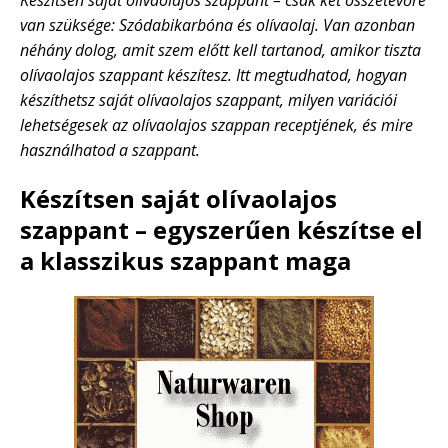
Készítsen saját olívaolajos szappant – csak két összetevőre
van szüksége: Szódabikarbóna és olívaolaj. Van azonban
néhány dolog, amit szem előtt kell tartanod, amikor tiszta
olívaolajos szappant készítesz. Itt megtudhatod, hogyan
készíthetsz saját olívaolajos szappant, milyen variációi
lehetségesek az olívaolajos szappan receptjének, és mire
használhatod a szappant.
Készítsen saját olívaolajos
szappant – egyszerűen készítse el
a klasszikus szappant maga