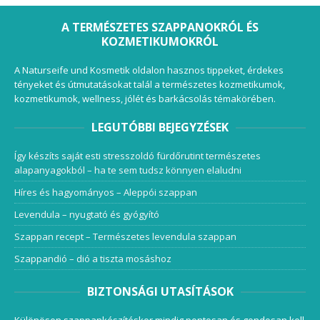
A TERMÉSZETES SZAPPANOKRÓL ÉS
KOZMETIKUMOKRÓL
A Naturseife und Kosmetik oldalon hasznos tippeket, érdekes
tényeket és útmutatásokat talál a természetes kozmetikumok,
kozmetikumok, wellness, jólét és barkácsolás témakörében.
LEGUTÓBBI BEJEGYZÉSEK
Így készíts saját esti stresszoldó fürdőrutint természetes
alapanyagokból – ha te sem tudsz könnyen elaludni
Híres és hagyományos – Aleppói szappan
Levendula – nyugtató és gyógyító
Szappan recept – Természetes levendula szappan
Szappandió – dió a tiszta mosáshoz
BIZTONSÁGI UTASÍTÁSOK
Különösen szappankészítéskor mindig pontosan és gondosan kell