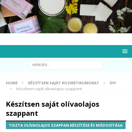
HOME
KÉSZÍTSEN SAJÁT KOZMETIKUMOKAT
DIY
Készítsen saját olívaolajos szappant
Készítsen saját olívaolajos
szappant
TISZTA OLÍVAOLAJOS SZAPPAN KÉSZÍTÉSE ÉS MÓDOSÍTÁSA