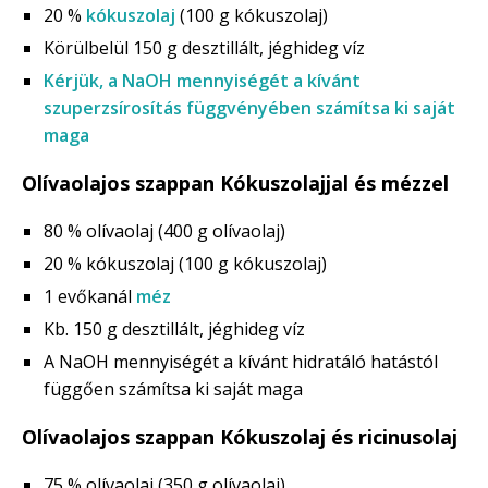
20 %
kókuszolaj
(100 g kókuszolaj)
Körülbelül 150 g desztillált, jéghideg víz
Kérjük, a NaOH mennyiségét a kívánt
szuperzsírosítás függvényében számítsa ki saját
maga
Olívaolajos szappan Kókuszolajjal és mézzel
80 % olívaolaj (400 g olívaolaj)
20 % kókuszolaj (100 g kókuszolaj)
1 evőkanál
méz
Kb. 150 g desztillált, jéghideg víz
A NaOH mennyiségét a kívánt hidratáló hatástól
függően számítsa ki saját maga
Olívaolajos szappan Kókuszolaj és ricinusolaj
75 % olívaolaj (350 g olívaolaj)