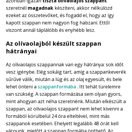
azonban igazán
tiszta olívaolajos szappant
szeretnél
magadnak
készíteni, akkor nélkülözd
ezeket az összetevőket, és fogadd el, hogy az így
kapott szappan nem nagyon fog habzani. Ettől
viszont annál táplálóbb és enyhébb lesz.
Az olívaolajból készült szappan
hátrányai
Az olívaolajos szappannak van egy hátránya: sok időt
vesz igénybe. Elég sokáig tart, amíg a szappankeverék
sűrűvé válik, miután a lúg és az olaj egyesült, és bele
lehet önteni a
szappanformába
. Itt tehát türelemre
van szükség. A szappan formázása sem olyan gyors,
mint ahogyan azt néha szeretnénk. Miután elkészült a
szappan, az olívaolajos szappant nem lehet kivenni a
formából körülbelül 24 óra elteltével, mint más
szappanok esetében. Ehelyett legalább 48 órát kell
várnunk, mielőtt a szappan formába önthető. Az