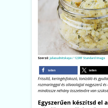
Szerző:
juliasudnitskaya / 123RF Standard Image
teilen
teilen
Frissítő, keringésfokozó, tonizáló és gyul
rozmaringgal és olívaolajjal nagyszerű és e
mindössze néhány összetevőre van szükség
Egyszerűen készítsd el a