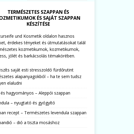
TERMÉSZETES SZAPPAN ÉS
OZMETIKUMOK ÉS SAJÁT SZAPPAN
KÉSZÍTÉSE
urseife und Kosmetik oldalon hasznos
ket, érdekes tényeket és útmutatásokat talál
rmészetes kozmetikumok, kozmetikumok,
ess, jólét és barkácsolás témakörében.
észíts saját esti stresszoldó fürdőrutint
szetes alapanyagokból – ha te sem tudsz
en elaludni
s és hagyományos – Aleppói szappan
dula – nyugtató és gyógyító
pan recept – Természetes levendula szappan
andió – dió a tiszta mosáshoz