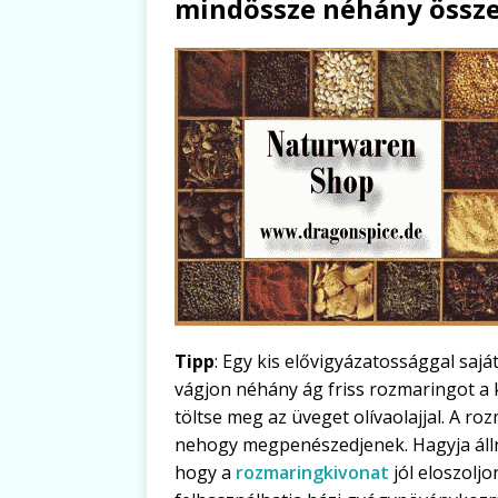
mindössze néhány össz
Tipp
: Egy kis elővigyázatossággal sajá
vágjon néhány ág friss rozmaringot a k
töltse meg az üveget olívaolajjal. A roz
nehogy megpenészedjenek. Hagyja állni
hogy a
rozmaringkivonat
jól eloszoljo