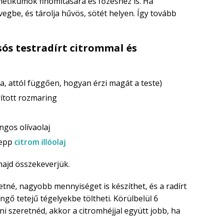
etikumok finomítására és főzéshez is. Ha
vegbe, és tárolja hűvös, sötét helyen. Így tovább
ós testradírt citrommal és
a, attól függően, hogyan érzi magát a teste)
rított rozmaring
ngos olívaolaj
sepp
citrom illóolaj
majd összekeverjük.
retné, nagyobb mennyiséget is készíthet, és a radírt
gő tetejű tégelyekbe töltheti. Körülbelül 6
ni szeretnéd, akkor a citromhéjjal együtt jobb, ha