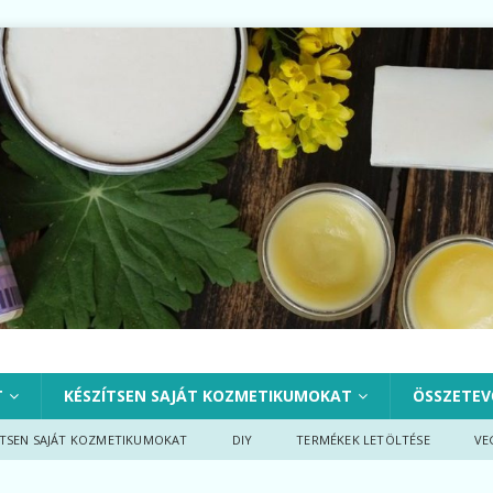
T
KÉSZÍTSEN SAJÁT KOZMETIKUMOKAT
ÖSSZETEV
ÍTSEN SAJÁT KOZMETIKUMOKAT
DIY
TERMÉKEK LETÖLTÉSE
VE