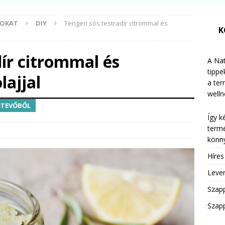
MOKAT
DIY
Tengeri sós testradír citrommal és
K
dír citrommal és
A Nat
tippe
lajjal
a te
welln
ETEVŐBŐL
Így k
termé
könny
Híre
Leven
Szap
Szapp