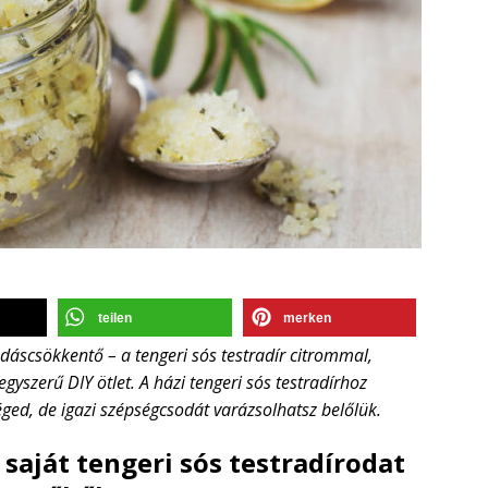
teilen
merken
ladáscsökkentő – a tengeri sós testradír citrommal,
gyszerű DIY ötlet. A házi tengeri sós testradírhoz
ed, de igazi szépségcsodát varázsolhatsz belőlük.
 saját tengeri sós testradírodat