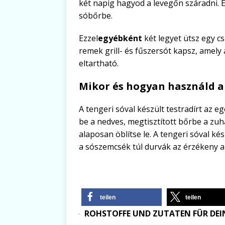
két napig hagyod a levegőn száradni.
sóbőrbe.
Ezzel
egyébként
két legyet ütsz egy cs
remek grill- és fűszersót kapsz, amely
eltartható.
Mikor és hogyan használd a 
A tengeri sóval készült testradírt az e
be a nedves, megtisztított bőrbe a zuhan
alaposan öblítse le. A tengeri sóval ké
a sószemcsék túl durvák az érzékeny 
teilen
teilen
ROHSTOFFE UND ZUTATEN FÜR DEIN