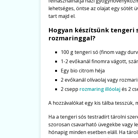
felhasználhatja házi gyógynövénykozm
lehetséges, öntse az olajat egy sötét ü
tart majd el.
Hogyan készítsünk tengeri s
rozmaringgal?
100 g tengeri só (finom vagy durv
1-2 evőkanál finomra vágott, szá
Egy bio citrom héja
2 evőkanál olívaolaj vagy rozmari
2 csepp
rozmaring illóolaj
és 2 c
A hozzávalókat egy kis tálba tesszük, 
Ha a tengeri sós testradírt tárolni sze
szorosan csavarható üvegekbe vagy len
hónapig minden esetben eláll. Ha tárol