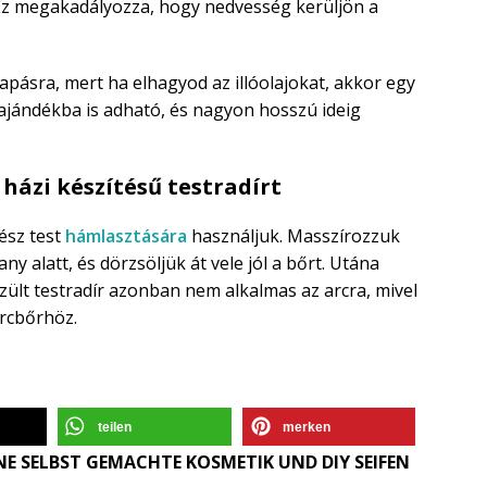
 Ez megakadályozza, hogy nedvesség kerüljön a
apásra, mert ha elhagyod az illóolajokat, akkor egy
 ajándékba is adható, és nagyon hosszú ideig
házi készítésű testradírt
gész test
hámlasztására
használjuk. Masszírozzuk
y alatt, és dörzsöljük át vele jól a bőrt. Utána
szült testradír azonban nem alkalmas az arcra, mivel
arcbőrhöz.
teilen
merken
E SELBST GEMACHTE KOSMETIK UND DIY SEIFEN