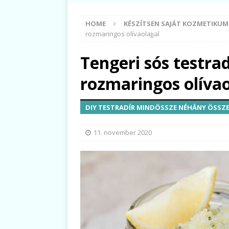
HOME
KÉSZÍTSEN SAJÁT KOZMETIKU
rozmaringos olívaolajjal
Tengeri sós testra
rozmaringos olívao
DIY TESTRADÍR MINDÖSSZE NÉHÁNY ÖSSZ
11. november 2020