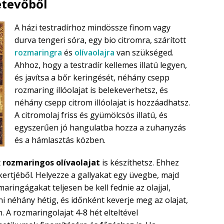
etevőből
A házi testradírhoz mindössze finom vagy
durva tengeri sóra, egy bio citromra, szárított
rozmaringra
és
olívaolajra
van szükséged.
Ahhoz, hogy a testradír kellemes illatú legyen,
és javítsa a bőr keringését, néhány csepp
rozmaring illóolajat is belekeverhetsz, és
néhány csepp citrom illóolajat is hozzáadhatsz.
A citromolaj friss és gyümölcsös illatú, és
egyszerűen jó hangulatba hozza a zuhanyzás
és a hámlasztás közben.
t
rozmaringos olívaolajat
is készíthetsz. Ehhez
ertjéből. Helyezze a gallyakat egy üvegbe, majd
maringágakat teljesen be kell fednie az olajjal,
 néhány hétig, és időnként keverje meg az olajat,
n. A rozmaringolajat 4-8 hét elteltével