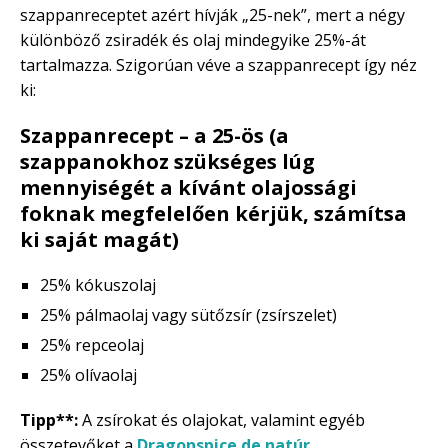
szappanreceptet azért hívják „25-nek”, mert a négy
különböző zsiradék és olaj mindegyike 25%-át
tartalmazza. Szigorúan véve a szappanrecept így néz
ki:
Szappanrecept – a 25-ös (a
szappanokhoz szükséges lúg
mennyiségét a kívánt olajossági
foknak megfelelően kérjük, számítsa
ki saját magát)
25% kókuszolaj
25% pálmaolaj vagy sütőzsír (zsírszelet)
25% repceolaj
25% olívaolaj
Tipp**:
A zsírokat és olajokat, valamint egyéb
összetevőket a
Dragonspice.de natúr