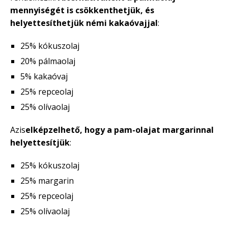
mennyiségét is csökkenthetjük, és
helyettesíthetjük némi kakaóvajjal
:
25% kókuszolaj
20% pálmaolaj
5% kakaóvaj
25% repceolaj
25% olívaolaj
Azis
elképzelhető, hogy a pam-olajat margarinnal
helyettesítjük
:
25% kókuszolaj
25% margarin
25% repceolaj
25% olívaolaj