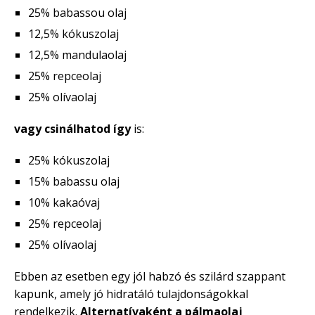
25% babassou olaj
12,5% kókuszolaj
12,5% mandulaolaj
25% repceolaj
25% olívaolaj
vagy csinálhatod így
is:
25% kókuszolaj
15% babassu olaj
10% kakaóvaj
25% repceolaj
25% olívaolaj
Ebben az esetben egy jól habzó és szilárd szappant
kapunk, amely jó hidratáló tulajdonságokkal
rendelkezik.
Alternatívaként a pálmaolaj