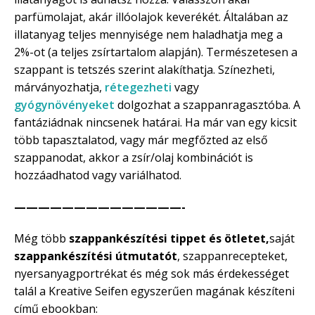
parfümolajat, akár illóolajok keverékét. Általában az
illatanyag teljes mennyisége nem haladhatja meg a
2%-ot (a teljes zsírtartalom alapján). Természetesen a
szappant is tetszés szerint alakíthatja. Színezheti,
márványozhatja,
rétegezheti
vagy
gyógynövényeket
dolgozhat a szappanragasztóba. A
fantáziádnak nincsenek határai. Ha már van egy kicsit
több tapasztalatod, vagy már megfőzted az első
szappanodat, akkor a zsír/olaj kombinációt is
hozzáadhatod vagy variálhatod.
——————————————-
Még több
szappankészítési tippet és ötletet,
saját
szappankészítési útmutatót
, szappanrecepteket,
nyersanyagportrékat és még sok más érdekességet
talál a Kreative Seifen egyszerűen magának készíteni
című ebookban: