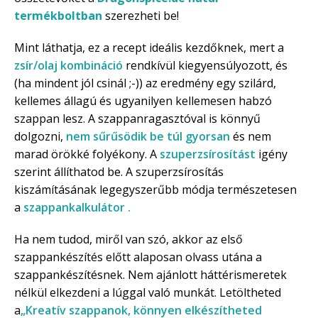
termékboltban
szerezheti be!
Mint láthatja, ez a recept ideális kezdőknek, mert a
zsír/olaj kombináció
rendkívül kiegyensúlyozott, és
(ha mindent jól csinál ;-)) az eredmény egy szilárd,
kellemes állagú és ugyanilyen kellemesen habzó
szappan lesz. A szappanragasztóval is könnyű
dolgozni,
nem sűrűsödik be túl gyorsan
és nem
marad örökké folyékony. A
szuperzsírosítást
igény
szerint állíthatod be. A szuperzsírosítás
kiszámításának legegyszerűbb módja természetesen
a
szappankalkulátor .
Ha nem tudod, miről van szó, akkor az első
szappankészítés előtt alaposan olvass utána a
szappankészítésnek. Nem ajánlott háttérismeretek
nélkül elkezdeni a lúggal való munkát. Letöltheted
a
„Kreatív szappanok, könnyen elkészítheted