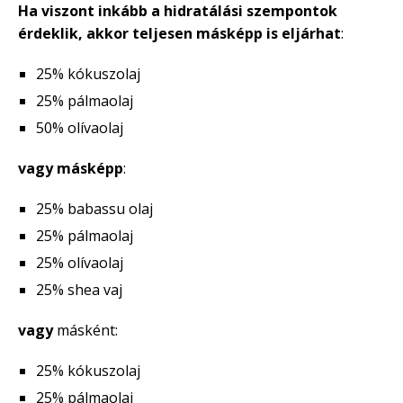
Ha viszont inkább a hidratálási szempontok
érdeklik, akkor teljesen másképp is eljárhat
:
25% kókuszolaj
25% pálmaolaj
50% olívaolaj
vagy másképp
:
25% babassu olaj
25% pálmaolaj
25% olívaolaj
25% shea vaj
vagy
másként:
25% kókuszolaj
25% pálmaolaj