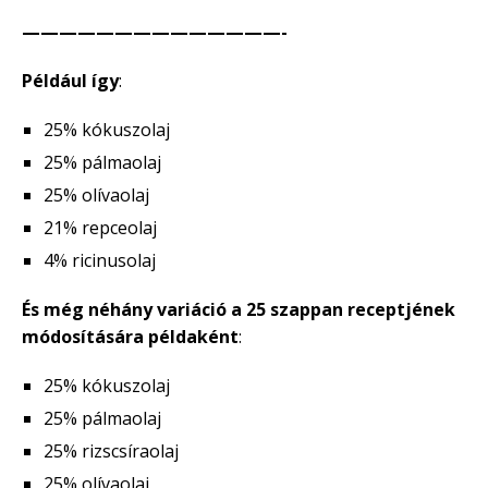
——————————————-
Például így
:
25% kókuszolaj
25% pálmaolaj
25% olívaolaj
21% repceolaj
4% ricinusolaj
És még néhány variáció a 25 szappan receptjének
módosítására példaként
:
25% kókuszolaj
25% pálmaolaj
25% rizscsíraolaj
25% olívaolaj