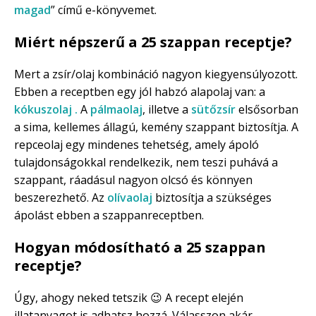
magad
” című e-könyvemet.
Miért népszerű a 25 szappan receptje?
Mert a zsír/olaj kombináció nagyon kiegyensúlyozott.
Ebben a receptben egy jól habzó alapolaj van: a
kókuszolaj .
A
pálmaolaj
, illetve a
sütőzsír
elsősorban
a sima, kellemes állagú, kemény szappant biztosítja. A
repceolaj egy mindenes tehetség, amely ápoló
tulajdonságokkal rendelkezik, nem teszi puhává a
szappant, ráadásul nagyon olcsó és könnyen
beszerezhető. Az
olívaolaj
biztosítja a szükséges
ápolást ebben a szappanreceptben.
Hogyan módosítható a 25 szappan
receptje?
Úgy, ahogy neked tetszik 😉 A recept elején
illatanyagot is adhatsz hozzá. Válasszon akár