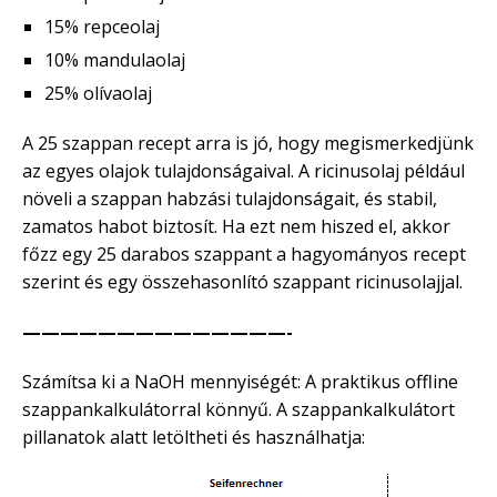
15% repceolaj
10% mandulaolaj
25% olívaolaj
A 25 szappan recept arra is jó, hogy megismerkedjünk
az egyes olajok tulajdonságaival. A ricinusolaj például
növeli a szappan habzási tulajdonságait, és stabil,
zamatos habot biztosít. Ha ezt nem hiszed el, akkor
főzz egy 25 darabos szappant a hagyományos recept
szerint és egy összehasonlító szappant ricinusolajjal.
——————————————-
Számítsa ki a NaOH mennyiségét: A praktikus offline
szappankalkulátorral könnyű. A szappankalkulátort
pillanatok alatt letöltheti és használhatja: