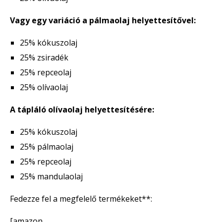
Vagy egy variáció a pálmaolaj helyettesítővel:
25% kókuszolaj
25% zsiradék
25% repceolaj
25% olívaolaj
A tápláló olívaolaj helyettesítésére:
25% kókuszolaj
25% pálmaolaj
25% repceolaj
25% mandulaolaj
Fedezze fel a megfelelő termékeket**:
[amazon