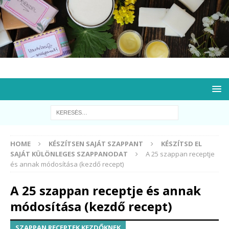
HOME
KÉSZÍTSEN SAJÁT SZAPPANT
KÉSZÍTSD EL
SAJÁT KÜLÖNLEGES SZAPPANODAT
A 25 szappan receptje
és annak módosítása (kezdő recept)
A 25 szappan receptje és annak
módosítása (kezdő recept)
SZAPPAN RECEPTEK KEZDŐKNEK