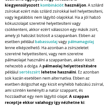
kiegyensúlyozott
kombinációt
használjon
. A szilárd
zsírokat ezért más szilárd zsírokkal kell helyettesíteni,
vagy legalábbis nem lágyító olajokkal. Ha a jól habzó
kókuszolajat szeretné helyettesíteni vagy
csökkenteni, akkor ezért válasszon egy másik zsírt,
amely jó habzást biztosít a szappanban. Ebben az
esetben például
babassuolaj
vagy
pálmamagolaj
lenne elképzelhető. Ha azonban a zsírszeletet
szeretné helyettesíteni, vagy nem szeretne
pálmaolajat használni a szappanban, akkor kicsit
nehezebb a dolga. A
pálmaolaj helyettesítésére
például
sertészsírt
lehetne használni
. Ez azonban
sok kazán esetében nem alternatíva. Ebben az
esetben dolgozhat egy kicsit enyhébb habzású zsírral,
ami szintén keményíti a natúr szappant, és
hozzáadhat egy nem lágyító olajat.
A szappan
receptje ekkor valahogy így nézhetne ki
: