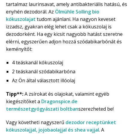
tartalmaz laurinsavat, amely antibakteriális hatású, és
enyhén dezodorál. Az
Ölmühle Solling bio
kókuszolajat
tudom ajánlani. Ha nagyon keveset
izzadsz, gyakran elég lehet csak a kókuszolaj is
dezodorként. Ha egy kicsit nagyobb hatást szeretne
elérni, egyszerűen adjon hozzá szódabikarbónát és
keményítőt:
4 teáskanál kókuszolaj
2 teáskanál szódabikarbóna
Az Ön által választott illóolaj
Tipp**:
A zsírokat és olajokat, valamint egyéb
kiegészítőket a
Dragonspice.de
természetgyógyászati boltban
szerezheted be!
Vagy követheti nagyszerű
dezodor receptünket
kókuszolajjal, jojobaolajjal és shea vajjal
. A