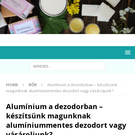
HOME
BŐR
Alumínium a dezodorban – készítsünk
magunknak alumíniummentes dezodort vagy vásároljunk?
Alumínium a dezodorban –
készítsünk magunknak
alumíniummentes dezodort vagy
vásároljunk?