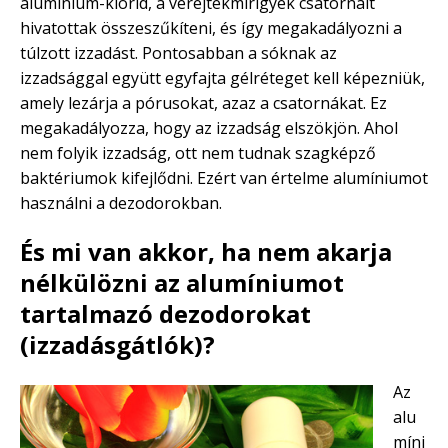
alumínium-klorid, a verejtékmirigyek csatornáit
hivatottak összeszűkíteni, és így megakadályozni a
túlzott izzadást. Pontosabban a sóknak az
izzadsággal együtt egyfajta gélréteget kell képezniük,
amely lezárja a pórusokat, azaz a csatornákat. Ez
megakadályozza, hogy az izzadság elszökjön. Ahol
nem folyik izzadság, ott nem tudnak szagképző
baktériumok kifejlődni. Ezért van értelme alumíniumot
használni a dezodorokban.
És mi van akkor, ha nem akarja
nélkülözni az alumíniumot
tartalmazó dezodorokat
(izzadásgátlók)?
Az
alu
míni