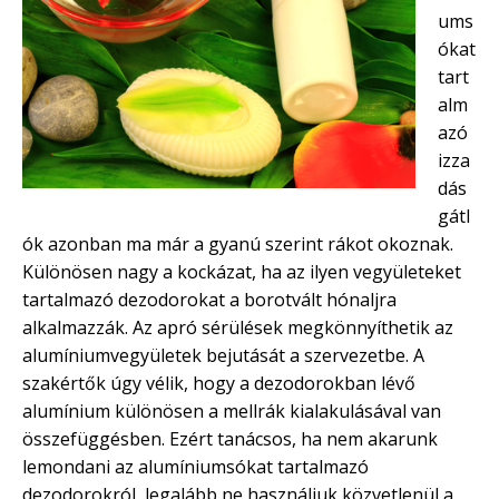
ums
ókat
tart
alm
azó
izza
dás
gátl
ók azonban ma már a gyanú szerint rákot okoznak.
Különösen nagy a kockázat, ha az ilyen vegyületeket
tartalmazó dezodorokat a borotvált hónaljra
alkalmazzák. Az apró sérülések megkönnyíthetik az
alumíniumvegyületek bejutását a szervezetbe. A
szakértők úgy vélik, hogy a dezodorokban lévő
alumínium különösen a mellrák kialakulásával van
összefüggésben. Ezért tanácsos, ha nem akarunk
lemondani az alumíniumsókat tartalmazó
dezodorokról, legalább ne használjuk közvetlenül a