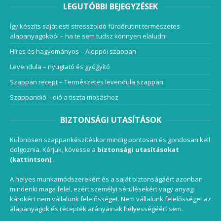
LEGUTÓBBI BEJEGYZÉSEK
Így készíts saját esti stresszoldó fürdőrutint természetes
alapanyagokból – ha te sem tudsz könnyen elaludni
Híres és hagyományos – Aleppói szappan
Levendula – nyugtató és gyógyító
Szappan recept – Természetes levendula szappan
Szappandió – dió a tiszta mosáshoz
BIZTONSÁGI UTASÍTÁSOK
Különösen szappankészítéskor mindig pontosan és gondosan kell
dolgoznia. Kérjük, kövesse a
biztonsági utasításokat
(kattintson)
.
A helyes munkamódszerekért és a saját biztonságáért azonban
mindenki maga felel, ezért személyi sérülésekért vagy anyagi
károkért nem vállalunk felelősséget. Nem vállalunk felelősséget az
alapanyagok és receptek arányainak helyességéért sem.