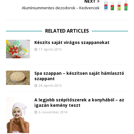
NEXT
Alumíniummentes dezodorok – Kedvencek
RELATED ARTICLES
Készíts saját virágos szappanokat
17. április 2015
Spa szappan – készítsen saját hámlasztó
szappant
24. április 2015
A legjobb szépítőszerek a konyhából – az
igazán kemény teszt
6. november 2014