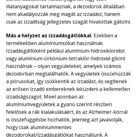
illatanyagokat tartalmaznak, a dezodorok általában
nem akadályozzák meg magát az izzadást, hanem
csak az izzadtság jellegzetes szagát hivatottak gátolni.
Más a helyzet az izzadásgátlókkal
. Ezekben a
termékekben alumíniumsókat használnak.
Izzadásgátlóként például alumínium-hidroxikloridot
vagy alumínium-cirkónium-tetraklór-hidroxid-glicint
használnak – olyan vegyületeket, amelyek számos
dezodorban megtalálhatók. A vegyületek összehúzzák
a pórusokat, így csökkentik az izzadást, és segítenek
az erősen izzadó embereknek leküzdeni a kellemetlen
izzadságszagot. Mivel azonban az
alumíniumvegyületek a gyanú szerint részben
felelősek a rák kialakulásáért, és az Alzheimer-kórral
is összefüggésbe hozhatók, jelenleg azt javasolják,
hogy csak alumíniummentes
dezodorokat/izzadásgátlókat használjunk. A