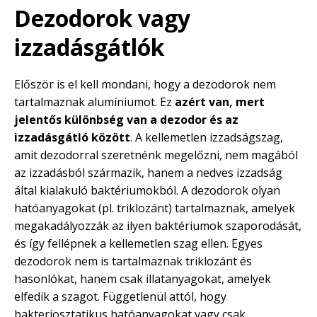
Dezodorok vagy
izzadásgátlók
Először is el kell mondani, hogy a dezodorok nem
tartalmaznak alumíniumot. Ez
azért van, mert
jelentős különbség van a dezodor és az
izzadásgátló között
. A kellemetlen izzadságszag,
amit dezodorral szeretnénk megelőzni, nem magából
az izzadásból származik, hanem a nedves izzadság
által kialakuló baktériumokból. A dezodorok olyan
hatóanyagokat (pl. triklozánt) tartalmaznak, amelyek
megakadályozzák az ilyen baktériumok szaporodását,
és így fellépnek a kellemetlen szag ellen. Egyes
dezodorok nem is tartalmaznak triklozánt és
hasonlókat, hanem csak illatanyagokat, amelyek
elfedik a szagot. Függetlenül attól, hogy
bakteriosztatikus hatóanyagokat vagy csak