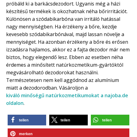
próbáld ki a barkácsdezodort. Ugyanis még a házi
készítésű termékek is okozhatnak néha bőrirritációt.
Különösen a szódabikarbóna van irritáló hatással
nagy mennyiségben. Ha érzékeny a bőre, kezdje
kevesebb szódabikarbónával, majd lassan növelje a
mennyiséget. Ha azonban érzékeny a bőre és erősen
izzadásra hajlamos, akkor ez a fajta dezodor már nem
biztos, hogy elegendő lesz. Ebben az esetben néha
érdemes a minősített natúrkozmetikum-gyártóktól
megvásárolható dezodorokat használni.
Természetesen nem kell aggódnod az alumínium
miatt a dezodorodban. Vásároljon a
kiváló minőségű natúrkozmetikumokat a najoba.de
oldalon
.
teilen
teilen
teilen
merken