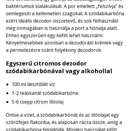
baktériumok kialakulását. A por emellett „felszívja” és
semlegesíti a kellemetlen szagokat. A szódabikarbóna
ezért ideális dezodor-összetevő, és sok felhasználó
még önmagában is használja a port a hónalja alatt.
Ehhez egyszerűen egy kefét lehet használni.
Kényelmesebbek azonban a dezodoráló krémek vagy
a permetezésre szánt folyékony dezodorok.
Egyszerű citromos dezodor
szódabikarbónával vagy alkohollal
100 ml desztillált víz
1-2 teáskanál szódabikarbóna
5-6 csepp citrom illóolaj
Öntse a vizet, a szódabikarbónát és az illóolajat egy
szórófejes flakonba, és alaposan rázza össze, amíg a
szódabikarbóna feloldódik. Minden használat előtt