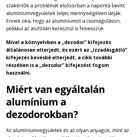
szakértők a problémát elsősorban a naponta bevitt
alumíniumvegyületek teljes mennyiségében látják.
Ennek oka, hogy az alumíniumot a csomagoláson,
például az alufólián keresztül is felvesszük.
Mivel a köznyelvben a „dezodor” kifejezés
általánosan elterjedt, és ezért az „izzadásgátló”
kifejezés kevésbé elterjedt, a cikk további
részében is a „dezodor” kifejezést fogom
használni.
Miért van egyáltalán
alumínium a
dezodorokban?
Az alumíniumvegyületek és az olyan anyagok, mint az