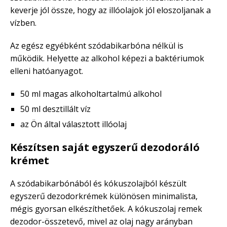
keverje jól össze, hogy az illóolajok jól eloszoljanak a
vízben.
Az egész egyébként szódabikarbóna nélkül is
működik. Helyette az alkohol képezi a baktériumok
elleni hatóanyagot.
50 ml magas alkoholtartalmú alkohol
50 ml desztillált víz
az Ön által választott illóolaj
Készítsen saját egyszerű dezodoráló
krémet
A szódabikarbónából és kókuszolajból készült
egyszerű dezodorkrémek különösen minimalista,
mégis gyorsan elkészíthetőek. A kókuszolaj remek
dezodor-összetevő, mivel az olaj nagy arányban