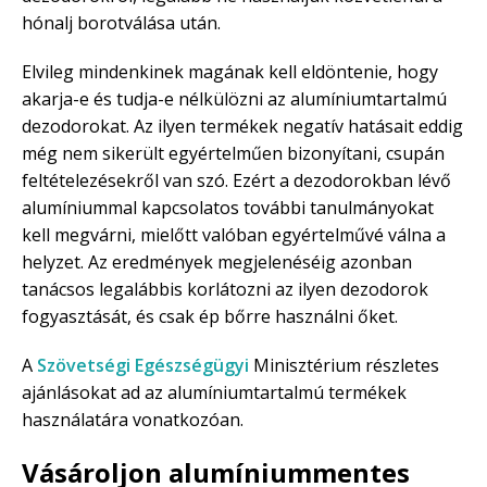
hónalj borotválása után.
Elvileg mindenkinek magának kell eldöntenie, hogy
akarja-e és tudja-e nélkülözni az alumíniumtartalmú
dezodorokat. Az ilyen termékek negatív hatásait eddig
még nem sikerült egyértelműen bizonyítani, csupán
feltételezésekről van szó. Ezért a dezodorokban lévő
alumíniummal kapcsolatos további tanulmányokat
kell megvárni, mielőtt valóban egyértelművé válna a
helyzet. Az eredmények megjelenéséig azonban
tanácsos legalábbis korlátozni az ilyen dezodorok
fogyasztását, és csak ép bőrre használni őket.
A
Szövetségi Egészségügyi
Minisztérium részletes
ajánlásokat ad az alumíniumtartalmú termékek
használatára vonatkozóan.
Vásároljon alumíniummentes