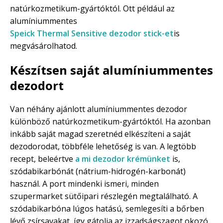
natúrkozmetikum-gyártóktól. Ott például az
alumíniummentes
Speick Thermal Sensitive dezodor stick-et
is
megvásárolhatod.
Készítsen saját alumíniummentes
dezodort
Van néhány ajánlott alumíniummentes dezodor
különböző natúrkozmetikum-gyártóktól. Ha azonban
inkább saját magad szeretnéd elkészíteni a saját
dezodorodat, többféle lehetőség is van. A legtöbb
recept, beleértve
a mi dezodor krémünket
is,
szódabikarbónát (nátrium-hidrogén-karbonát)
használ. A port mindenki ismeri, minden
szupermarket sütőipari részlegén megtalálható. A
szódabikarbóna lúgos hatású, semlegesíti a bőrben
lévő zsírsavakat, így gátolja az izzadságszagot okozó