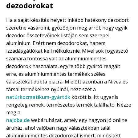
dezodorokat
Ha a saját készítés helyett inkább hatékony dezodort
szeretne vásárolni, győződjön meg arról, hogy egyik
dezodor összetevőinek listáján sem szerepel
alumínium. Ezért nem dezodorokat, hanem
izzadásgátlókat kell nélkülöznie. Mivel sok fogyasztó
számára fontossá vált az alumíniummentes
dezodorok használata, egyre több gyártó reagált
erre, és alumíniummentes termékek széles
választékát dobta piacra. Mielőtt azonban a Nivea és
társai termékeihez nyúlnál, nézz szét a
natúrkozmetikum-gyártók
között is. Itt ugyanis
rengeteg remek, természetes termék található. Nézze
meg a
najoba.de
webáruházat, amely egy nagyon jó online
áruház, ahol valóban nagy választékban talál
alumíniummentes dezodorokat ismert, minősített