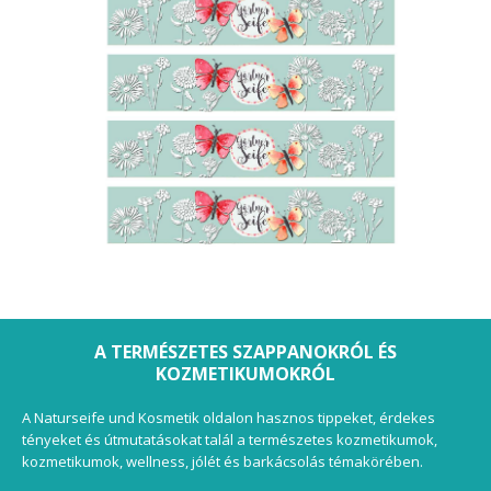
A TERMÉSZETES SZAPPANOKRÓL ÉS
KOZMETIKUMOKRÓL
A Naturseife und Kosmetik oldalon hasznos tippeket, érdekes
tényeket és útmutatásokat talál a természetes kozmetikumok,
kozmetikumok, wellness, jólét és barkácsolás témakörében.