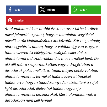
teilen
teilen
teilen
merken
Az alumíniumsók az utóbbi években rossz hírbe kerültek,
mivel felmerült a gyanú, hogy az alumíniumvegyületek
növelik a rák kialakulásának kockázatát. Bár még mindig
nincs egyetértés abban, hogy ez valóban így van-e, egyre
többen szeretnék elővigyázatosságból elkerülni az
alumíniumot a dezodorokban (és más termékekben). De
aki állt már a szupermarketben vagy a drogériában a
dezodorok polca mellett, az tudja, milyen nehéz valóban
alumíniummentes terméket találni. Ezért itt tippeket
találsz arra, hogyan tudod könnyedén elkészíteni a saját
light dezodorodat, illetve hol találsz nagyon jó
alumíniummentes dezodorokat. Mert: alumíniumnak a
dezodorban nem kell lennie!