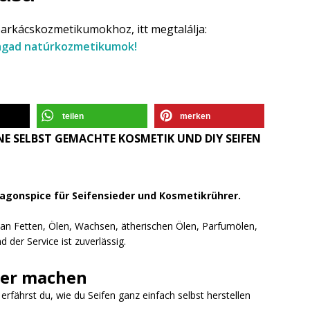
barkácskozmetikumokhoz, itt megtalálja:
magad natúrkozmetikumok!
teilen
merken
E SELBST GEMACHTE KOSMETIK UND DIY SEIFEN
ragonspice für Seifensieder und Kosmetikrührer.
l an Fetten, Ölen, Wachsen, ätherischen Ölen, Parfumölen,
 der Service ist zuverlässig.
ber machen
fährst du, wie du Seifen ganz einfach selbst herstellen