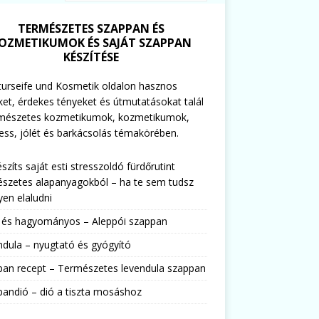
TERMÉSZETES SZAPPAN ÉS
OZMETIKUMOK ÉS SAJÁT SZAPPAN
KÉSZÍTÉSE
urseife und Kosmetik oldalon hasznos
ket, érdekes tényeket és útmutatásokat talál
rmészetes kozmetikumok, kozmetikumok,
ess, jólét és barkácsolás témakörében.
észíts saját esti stresszoldó fürdőrutint
szetes alapanyagokból – ha te sem tudsz
en elaludni
s és hagyományos – Aleppói szappan
dula – nyugtató és gyógyító
pan recept – Természetes levendula szappan
andió – dió a tiszta mosáshoz