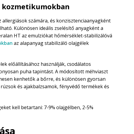
ta kozmetikumokban
az allergiások számára, és konzisztenciaanyagként
lható. Különösen ideális zselésítő anyagként a
eralan HT az emulziókat hőmérséklet-stabilizálóvá
ókban
az alapanyag stabilizáló olajgélek
lek előállításához használják, csodálatos
onyosan puha tapintást. A módosított méhviaszt
mesen kenhetők a bőrre, és különösen gyorsan
as rúzsok és ajakbalzsamok, fényvédő termékek és
ket kell betartani: 7-9% olajgélben, 2-5%
ása