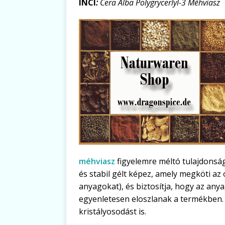
INCI
:
Cera Alba Polygrycerlyl-3 Méhviasz
méhviasz
figyelemre méltó tulajdonság
és stabil gélt képez, amely megköti az
anyagokat), és biztosítja, hogy az an
egyenletesen eloszlanak a termékben.
kristályosodást is.