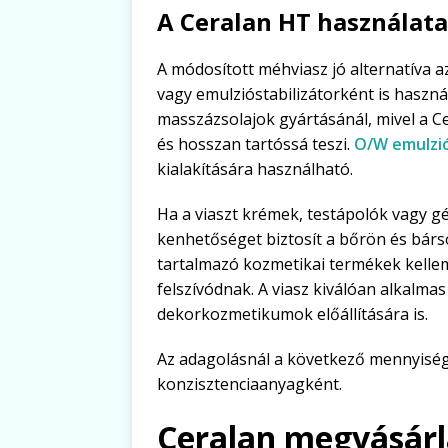
A Ceralan HT használa
A módosított méhviasz jó alternatíva 
vagy emulzióstabilizátorként is haszná
masszázsolajok gyártásánál, mivel a C
és hosszan tartóssá teszi.
O/W emulzi
kialakítására használható.
Ha a viaszt krémek, testápolók vagy gé
kenhetőséget biztosít a bőrön és bárs
tartalmazó kozmetikai termékek kelle
felszívódnak. A viasz kiválóan alkalm
dekorkozmetikumok előállítására is.
Az adagolásnál a következő mennyisége
konzisztenciaanyagként.
Ceralan megvásárl