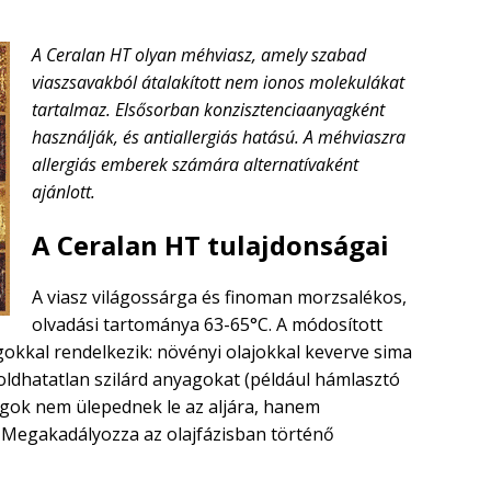
A Ceralan HT olyan méhviasz, amely szabad
viaszsavakból átalakított nem ionos molekulákat
tartalmaz. Elsősorban konzisztenciaanyagként
használják, és antiallergiás hatású. A méhviaszra
allergiás emberek számára alternatívaként
ajánlott.
A Ceralan HT tulajdonságai
A viasz világossárga és finoman morzsalékos,
olvadási tartománya 63-65°C. A módosított
okkal rendelkezik: növényi olajokkal keverve sima
 oldhatatlan szilárd anyagokat (például hámlasztó
yagok nem ülepednek le az aljára, hanem
 Megakadályozza az olajfázisban történő