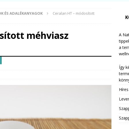
K ÉS ADALÉKANYAGOK
Ceralan HT – módosított
K
sított méhviasz
A Nat
tippe
a te
welln
Így k
termé
könny
Híre
Leven
Szap
Szapp