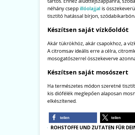
tartós. Ehhez aludttejszappanra, szód
néhány csepp
illóolajjal
is összekeverü
tisztító hatással bírjon, szódabikarbó
Készítsen saját vízkőoldót
Akár tükrökhöz, akár csapokhoz, a vízk
A citromsav ideális erre a célra, citrom
mosogatószerrel összekeverve azonnal
Készítsen saját mosószert
Ha természetes módon szeretné tisztíta
kis diófélék meglepően alaposan mosn
elkészítened.
teilen
teilen
ROHSTOFFE UND ZUTATEN FÜR DEIN