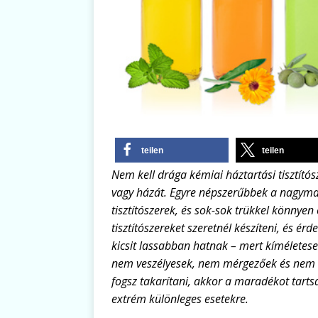
teilen
teilen
Nem kell drága kémiai háztartási tisztítós
vagy házát. Egyre népszerűbbek a nagyma
tisztítószerek, és sok-sok trükkel könnyen
tisztítószereket szeretnél készíteni, és érd
kicsit lassabban hatnak – mert kíméletese
nem veszélyesek, nem mérgezőek és nem is
fogsz takarítani, akkor a maradékot tarts
extrém különleges esetekre.