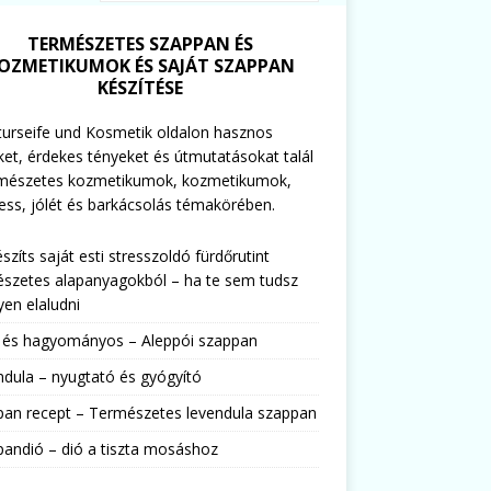
TERMÉSZETES SZAPPAN ÉS
OZMETIKUMOK ÉS SAJÁT SZAPPAN
KÉSZÍTÉSE
urseife und Kosmetik oldalon hasznos
ket, érdekes tényeket és útmutatásokat talál
rmészetes kozmetikumok, kozmetikumok,
ess, jólét és barkácsolás témakörében.
észíts saját esti stresszoldó fürdőrutint
szetes alapanyagokból – ha te sem tudsz
en elaludni
s és hagyományos – Aleppói szappan
dula – nyugtató és gyógyító
pan recept – Természetes levendula szappan
andió – dió a tiszta mosáshoz