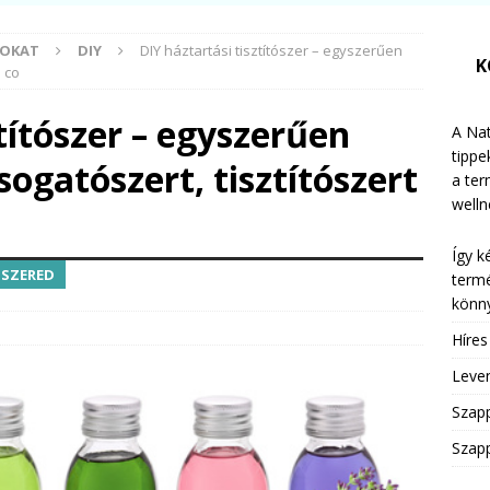
MOKAT
DIY
DIY háztartási tisztítószer – egyszerűen
K
s co
títószer – egyszerűen
A Nat
tippe
ogatószert, tisztítószert
a te
welln
Így k
ÓSZERED
termé
könny
Híre
Leven
Szap
Szapp