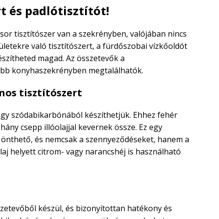
 és padlótisztítót!
or tisztítószer van a szekrényben, valójában nincs
letekre való tisztítószert, a fürdőszobai vízkőoldót
szítheted magad. Az összetevők a
öbb konyhaszekrényben megtalálhatók.
nos tisztítószert
vagy szódabikarbónából készíthetjük. Ehhez fehér
hány csepp illóolajjal kevernek össze. Ez egy
ba önthető, és nemcsak a szennyeződéseket, hanem a
 Olaj helyett citrom- vagy narancshéj is használható
tevőből készül, és bizonyítottan hatékony és