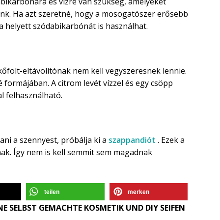
abikarbónára és vízre van szükség, amelyeket
nk. Ha azt szeretné, hogy a mosogatószer erősebb
na helyett szódabikarbónát is használhat.
őfolt-eltávolítónak nem kell vegyszeresnek lennie.
lé formájában. A citrom levét vízzel és egy csöpp
 felhasználható.
ni a szennyest, próbálja ki a
szappandiót
. Ezek a
ak. Így nem is kell semmit sem magadnak
teilen
merken
E SELBST GEMACHTE KOSMETIK UND DIY SEIFEN