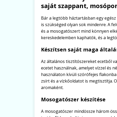
saját szappant, mosóport
Bár a legtöbb háztartásban egy egész s
is szükséged olyan sok mindenre. A felü
és a mosogatószert mind könnyen elké
kereskedelemben kaphatók, és a legt
Készítsen saját maga általá
Az általános tisztítószereket ecetből 
ecetet használnak, amelyet vízzel és né
használaton kívüli szórófejes flakon
zsírt és a vízkőoldatot is megtisztítja.
aromaként.
Mosogatószer készítése
A mosogatószer mindössze három össze