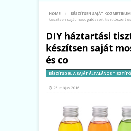
HOME
KÉSZÍTSEN SAJÁT KOZMETIKU
készítsen saját mosogatószert, tisztítószert é
DIY háztartási tisz
készítsen saját mos
és co
KÉSZÍTSD EL A SAJÁT ÁLTALÁNOS TISZTÍT
25. május 2016