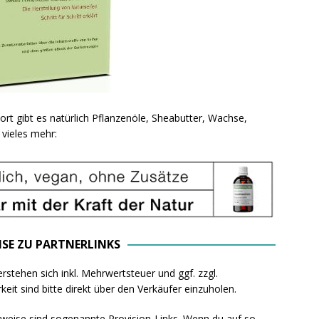
ort gibt es natürlich Pflanzenöle, Sheabutter, Wachse,
vieles mehr:
ISE ZU PARTNERLINKS
rstehen sich inkl. Mehrwertsteuer und ggf. zzgl.
eit sind bitte direkt über den Verkäufer einzuholen.
rweise sind sogenannte Provision-Links. Wenn du auf so