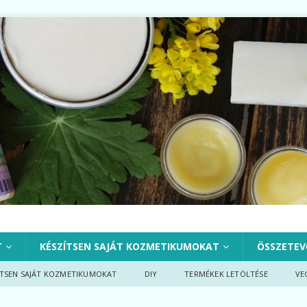
T
KÉSZÍTSEN SAJÁT KOZMETIKUMOKAT
ÖSSZETEV
ÍTSEN SAJÁT KOZMETIKUMOKAT
DIY
TERMÉKEK LETÖLTÉSE
VE