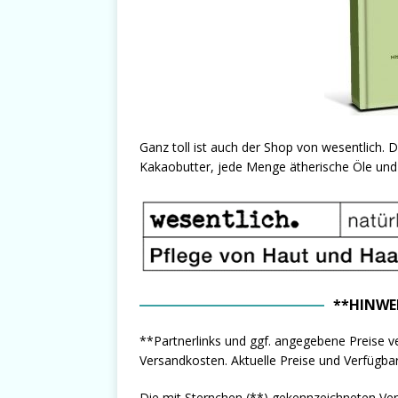
Ganz toll ist auch der Shop von wesentlich. D
Kakaobutter, jede Menge ätherische Öle und 
**HINWE
**Partnerlinks und ggf. angegebene Preise ve
Versandkosten. Aktuelle Preise und Verfügbark
Die mit Sternchen (**) gekennzeichneten Ve