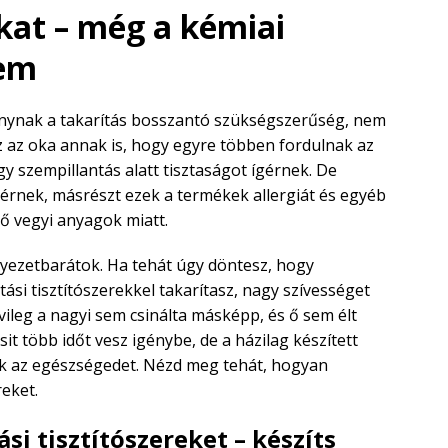
kat – még a kémiai
sem
onynak a takarítás bosszantó szükségszerűség, nem
z az oka annak is, hogy egyre többen fordulnak az
gy szempillantás alatt tisztaságot ígérnek. De
gérnek, másrészt ezek a termékek allergiát és egyéb
 vegyi anyagok miatt.
nyezetbarátok. Ha tehát úgy döntesz, hogy
tási tisztítószerekkel takarítasz, nagy szívességet
ileg a nagyi sem csinálta másképp, és ő sem élt
it több időt vesz igénybe, de a házilag készített
ják az egészségedet. Nézd meg tehát, hogyan
reket.
ási tisztítószereket – készíts