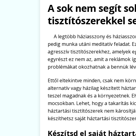
A sok nem segít so
tisztítószerekkel 
A legtöbb háziasszony és háziassz
pedig munka utáni meditatív feladat. E
agresszív tisztítószerekhez, amelyek e
egyrészt ez nem az, amit a reklámok í
problémákat okozhatnak a bennük lévő
Ettől eltekintve minden, csak nem kör
alternatív vagy házilag készített háztar
teszel magadnak és a környezetnek. Elv
mocsokban. Lehet, hogy a takarítás kics
háztartási tisztítószerek nem károsít
készíthetsz saját háztartási tisztítósze
Készítsd el saját háztart