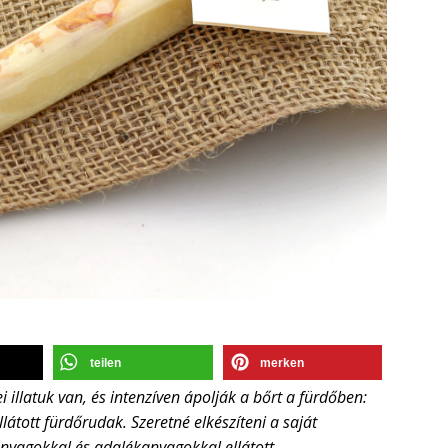
teilen
merken
illatuk van, és intenzíven ápolják a bőrt a fürdőben:
látott fürdőrudak. Szeretné elkészíteni a saját
anyagokkal és adalékanyagokkal ellátott