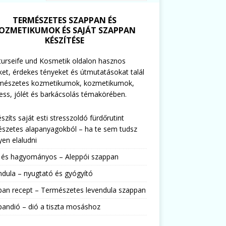
TERMÉSZETES SZAPPAN ÉS
OZMETIKUMOK ÉS SAJÁT SZAPPAN
KÉSZÍTÉSE
urseife und Kosmetik oldalon hasznos
ket, érdekes tényeket és útmutatásokat talál
rmészetes kozmetikumok, kozmetikumok,
ess, jólét és barkácsolás témakörében.
észíts saját esti stresszoldó fürdőrutint
szetes alapanyagokból – ha te sem tudsz
en elaludni
s és hagyományos – Aleppói szappan
dula – nyugtató és gyógyító
pan recept – Természetes levendula szappan
andió – dió a tiszta mosáshoz