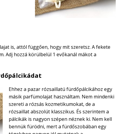
at is, attól függően, hogy mit szeretsz. A fekete
em. Adj hozzá körülbelül 1 evőkanál mákot a
ürdőpálcikádat
Ehhez a pazar rózsaillatú fürdőpálcikához egy
másik parfümolajat használtam. Nem mindenki
szereti a rózsás kozmetikumokat, de a
rózsaillat abszolút klasszikus. És szerintem a
pálcikák is nagyon szépen néznek ki. Nem kell
bennük fürödni, mert a fürdőszobában egy
tégelyben nagyon jól mutatnak a