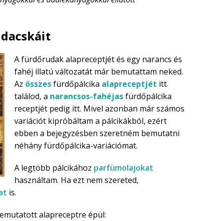
udacskáit
A fürdőrudak alapreceptjét és egy narancs és
fahéj illatú változatát már bemutattam neked.
Az
összes
fürdőpálcika
alapreceptjét
itt
találod, a
narancsos-fahéjas
fürdőpálcika
receptjét pedig itt. Mivel azonban már számos
variációt kipróbáltam a pálcikákból, ezért
ebben a bejegyzésben szeretném bemutatni
néhány fürdőpálcika-variációmat.
A legtöbb pálcikához
parfümolajokat
használtam. Ha ezt nem szereted,
at
is.
bemutatott alapreceptre épül: