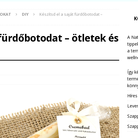
MOKAT
DIY
Készítsd el a saját fürdőbotodat –
K
 fürdőbotodat – ötletek és
A Nat
tippe
a te
welln
Így k
termé
könny
Híre
Leven
Szap
Szapp