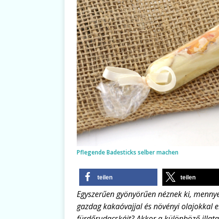
Pflegende Badesticks selber machen
teilen
teilen
Egyszerűen gyönyörűen néznek ki, mennyei 
gazdag kakaóvajjal és növényi olajokkal el
fürdőrudacskáit? Akkor a különböző illat