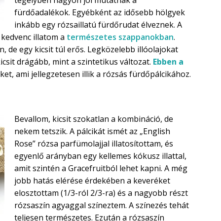
fürdőadalékok. Egyébként az idősebb hölgyek
inkább egy rózsaillatú fürdőrudat élveznek. A
 kedvenc illatom a
természetes szappanokban
.
de egy kicsit túl erős. Legközelebb illóolajokat
icsit drágább, mint a szintetikus változat.
Ebben a
ket, ami jellegzetesen illik a rózsás fürdőpálcikához.
Bevallom, kicsit szokatlan a kombináció, de
nekem tetszik. A pálcikát ismét az „English
Rose” rózsa parfümolajjal illatosítottam, és
egyenlő arányban egy kellemes kókusz illattal,
amit szintén a Gracefruitból lehet kapni. A még
jobb hatás elérése érdekében a keveréket
elosztottam (1/3-ról 2/3-ra) és a nagyobb részt
rózsaszín agyaggal színeztem. A színezés tehát
teljesen természetes. Ezután a rózsaszín