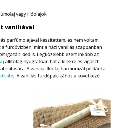
ümolaj vagy illóolajok
t vaníliával
íliás parfümolajával készítettem, és nem voltam
tt a fürdővízben, mint a házi vaníliás szappanban
olt igazán ideális. Legközelebb ezért inkább az
laj
állítólag nyugtatóan hat a lélekre és vigaszt
llatosítására. A vanília illóolaj harmonizál például a
ttal
is. A vaníliás fürdőpálcikához a következő