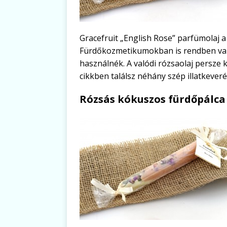
Gracefruit „English Rose” parfümolaj a
Fürdőkozmetikumokban is rendben van, 
használnék. A valódi rózsaolaj persze k
cikkben találsz néhány szép illatkeveré
Rózsás kókuszos fürdőpálca