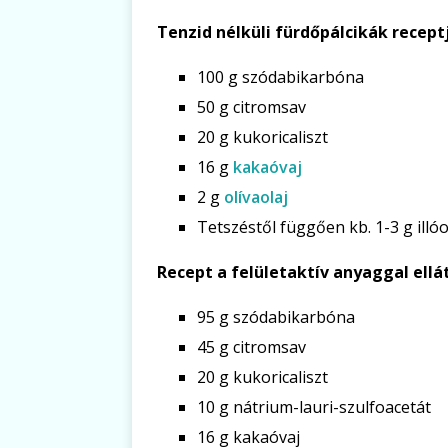
Tenzid nélküli fürdőpálcikák recept
100 g szódabikarbóna
50 g citromsav
20 g kukoricaliszt
16 g
kakaóvaj
2 g
olívaolaj
Tetszéstől függően kb. 1-3 g illóol
Recept a felületaktív anyaggal ell
95 g szódabikarbóna
45 g citromsav
20 g kukoricaliszt
10 g nátrium-lauri-szulfoacetát
16 g kakaóvaj