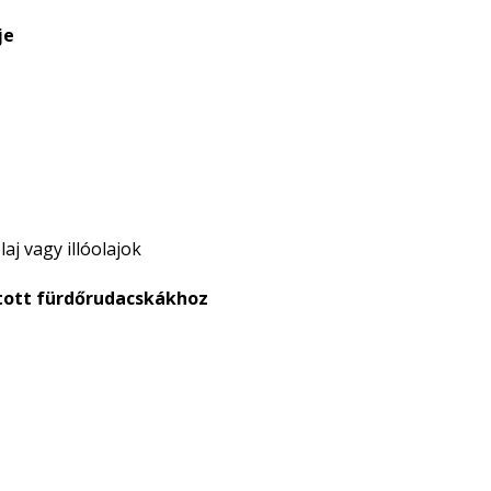
je
aj vagy illóolajok
átott fürdőrudacskákhoz