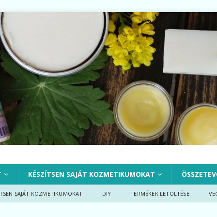
T
KÉSZÍTSEN SAJÁT KOZMETIKUMOKAT
ÖSSZETEV
ÍTSEN SAJÁT KOZMETIKUMOKAT
DIY
TERMÉKEK LETÖLTÉSE
VE