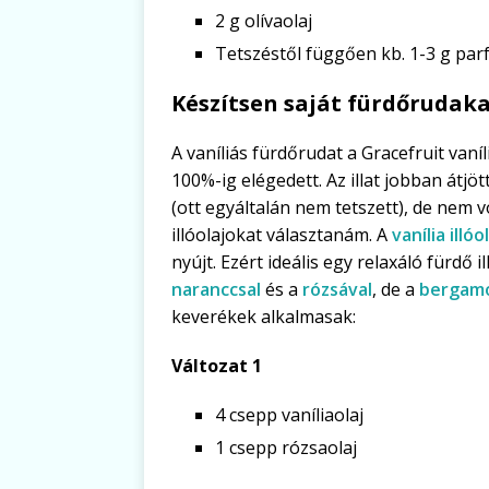
2 g olívaolaj
Tetszéstől függően kb. 1-3 g parf
Készítsen saját fürdőrudaka
A vaníliás fürdőrudat a Gracefruit van
100%-ig elégedett. Az illat jobban átjö
(ott egyáltalán nem tetszett), de nem v
illóolajokat választanám. A
vanília illóo
nyújt. Ezért ideális egy relaxáló fürdő i
naranccsal
és a
rózsával
, de a
bergamo
keverékek alkalmasak:
Változat 1
4 csepp vaníliaolaj
1 csepp rózsaolaj