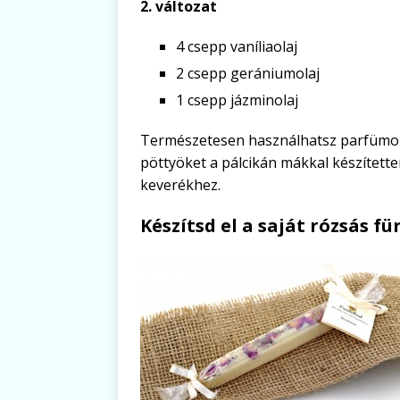
2. változat
4 csepp vaníliaolaj
2 csepp gerániumolaj
1 csepp jázminolaj
Természetesen használhatsz parfümolaj
pöttyöket a pálcikán mákkal készített
keverékhez.
Készítsd el a saját rózsás f