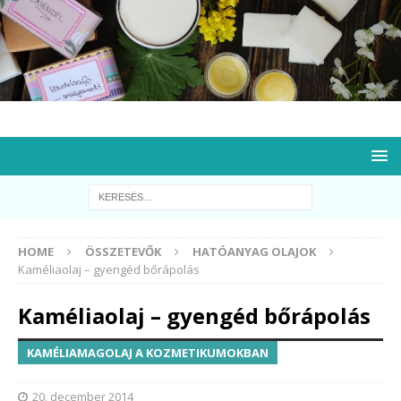
HOME
ÖSSZETEVŐK
HATÓANYAG OLAJOK
Kaméliaolaj – gyengéd bőrápolás
Kaméliaolaj – gyengéd bőrápolás
KAMÉLIAMAGOLAJ A KOZMETIKUMOKBAN
20. december 2014