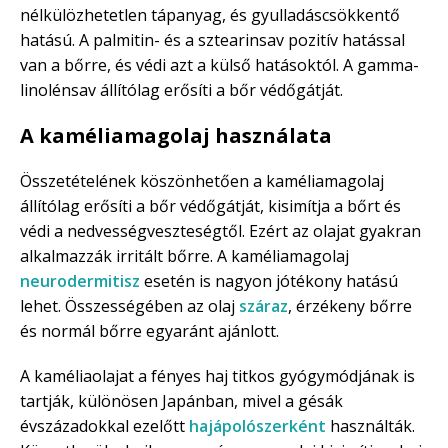
nélkülözhetetlen tápanyag, és gyulladáscsökkentő
hatású. A palmitin- és a sztearinsav pozitív hatással
van a bőrre, és védi azt a külső hatásoktól. A gamma-
linolénsav állítólag erősíti a bőr védőgátját.
A kaméliamagolaj használata
Összetételének köszönhetően a kaméliamagolaj
állítólag erősíti a bőr védőgátját, kisimítja a bőrt és
védi a nedvességveszteségtől. Ezért az olajat gyakran
alkalmazzák irritált bőrre. A kaméliamagolaj
neurodermitisz
esetén is nagyon jótékony hatású
lehet. Összességében az olaj
száraz
, érzékeny bőrre
és normál bőrre egyaránt ajánlott.
A kaméliaolajat a fényes haj titkos gyógymódjának is
tartják, különösen Japánban, mivel a gésák
évszázadokkal ezelőtt
hajápolószerként
használták.