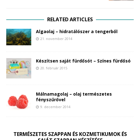
RELATED ARTICLES
Algaolaj – hidratálószer a tengerből
21. november 2014
Készítsen saját fürdősót – Színes fürdősó
20. február 2015
Málnamagolaj – olaj természetes
fényszűrővel
9. december 2014
TERMÉSZETES SZAPPAN ÉS KOZMETIKUMOK ÉS