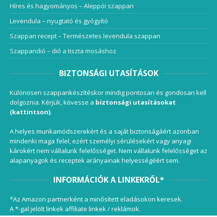
Híres és hagyományos – Aleppói szappan
Levendula – nyugtató és gyógyító
Szappan recept – Természetes levendula szappan
Szappandió – dió a tiszta mosáshoz
BIZTONSÁGI UTASÍTÁSOK
Különösen szappankészítéskor mindig pontosan és gondosan kell
dolgoznia. Kérjük, kövesse a
biztonsági utasításokat
(kattintson)
.
A helyes munkamódszerekért és a saját biztonságáért azonban
mindenki maga felel, ezért személyi sérülésekért vagy anyagi
károkért nem vállalunk felelősséget. Nem vállalunk felelősséget az
alapanyagok és receptek arányainak helyességéért sem.
INFORMÁCIÓK A LINKEKRŐL*
*Az Amazon partnerként a minősített eladásokon keresek.
A *-gal jelölt linkek affiliate linkek / reklámok.