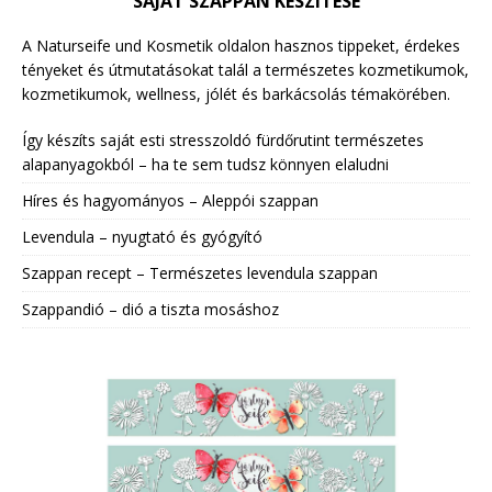
SAJÁT SZAPPAN KÉSZÍTÉSE
A Naturseife und Kosmetik oldalon hasznos tippeket, érdekes
tényeket és útmutatásokat talál a természetes kozmetikumok,
kozmetikumok, wellness, jólét és barkácsolás témakörében.
Így készíts saját esti stresszoldó fürdőrutint természetes
alapanyagokból – ha te sem tudsz könnyen elaludni
Híres és hagyományos – Aleppói szappan
Levendula – nyugtató és gyógyító
Szappan recept – Természetes levendula szappan
Szappandió – dió a tiszta mosáshoz