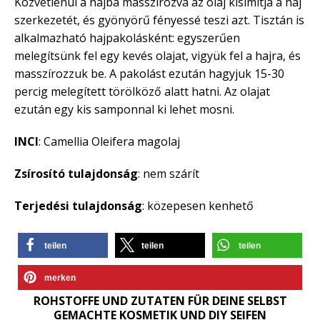
Közvetlenül a hajba masszírozva az olaj kisimítja a haj
szerkezetét, és gyönyörű fényessé teszi azt. Tisztán is
alkalmazható hajpakolásként: egyszerűen
melegítsünk fel egy kevés olajat, vigyük fel a hajra, és
masszírozzuk be. A pakolást ezután hagyjuk 15-30
percig melegített törölköző alatt hatni. Az olajat
ezután egy kis samponnal ki lehet mosni.
INCI
: Camellia Oleifera magolaj
Zsírosító tulajdonság
: nem szárít
Terjedési tulajdonság
: közepesen kenhető
teilen
teilen
teilen
merken
ROHSTOFFE UND ZUTATEN FÜR DEINE SELBST
GEMACHTE KOSMETIK UND DIY SEIFEN