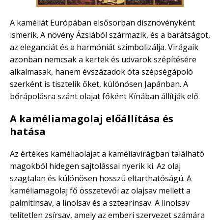
A kaméliát Európában elsősorban dísznövényként
ismerik. A növény Ázsiából származik, és a barátságot,
az eleganciát és a harmóniát szimbolizálja. Virágaik
azonban nemcsak a kertek és udvarok szépítésére
alkalmasak, hanem évszázadok óta szépségápoló
szerként is tisztelik őket, különösen Japánban. A
bőrápolásra szánt olajat főként Kínában állítják elő.
A kaméliamagolaj előállítása és
hatása
Az értékes kaméliaolajat a kaméliavirágban található
magokból hidegen sajtolással nyerik ki. Az olaj
szagtalan és különösen hosszú eltarthatóságú. A
kaméliamagolaj fő összetevői az olajsav mellett a
palmitinsav, a linolsav és a sztearinsav. A linolsav
telítetlen zsírsav, amely az emberi szervezet számára