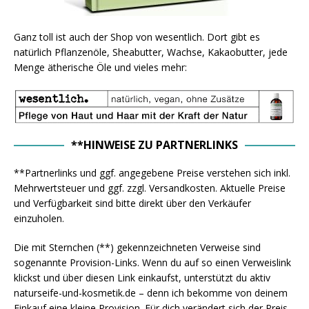
Ganz toll ist auch der Shop von wesentlich. Dort gibt es
natürlich Pflanzenöle, Sheabutter, Wachse, Kakaobutter, jede
Menge ätherische Öle und vieles mehr:
**HINWEISE ZU PARTNERLINKS
**Partnerlinks und ggf. angegebene Preise verstehen sich inkl.
Mehrwertsteuer und ggf. zzgl. Versandkosten. Aktuelle Preise
und Verfügbarkeit sind bitte direkt über den Verkäufer
einzuholen.
Die mit Sternchen (**) gekennzeichneten Verweise sind
sogenannte Provision-Links. Wenn du auf so einen Verweislink
klickst und über diesen Link einkaufst, unterstützt du aktiv
naturseife-und-kosmetik.de – denn ich bekomme von deinem
Einkauf eine kleine Provision. Für dich verändert sich der Preis