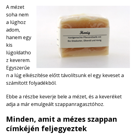
A mézet
soha nem
a lúghoz
adom,
hanem egy
kis
lúgoldatho
z keverem.
Egyszerűe
n a lúg elkészítése előtt távolítsunk el egy keveset a
számított folyadékból.
Ebbe a részbe keverje bele a mézet, és a keveréket
adja a már emulgeált szappanragasztóhoz.
Minden, amit a mézes szappan
címkéjén feljegyeztek