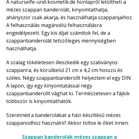
A naturseife-und-kosmetik.de honlapról letöltheti a
mézes szappan banderolát, kinyomtathatja,
ahányszor csak akarja, és használhatja szappanjaihoz.
A felhasználás magáncélú felhasználásra
engedélyezett. Egy kis díjat számítok fel, de a
szappanbanderolát tetszőleges mennyiségben
használhatja.
A szalag tökéletesen illeszkedik egy szabványos
szappanra, és körülbelül 21 cm x 4,2 cm hosszú és
széles. Négy szappanbanderollt helyeztem el egy DIN
A lapon, így egy kinyomtatással négy
szappanbanderollt vághat ki. Természetesen a fájlok
többször is kinyomtathatók.
Szeretnéd a banderolákat a házi készítésű mézes
szappanodhoz használni? Akkor töltse le őket innen:
Szappan banderolák mézes szappan a