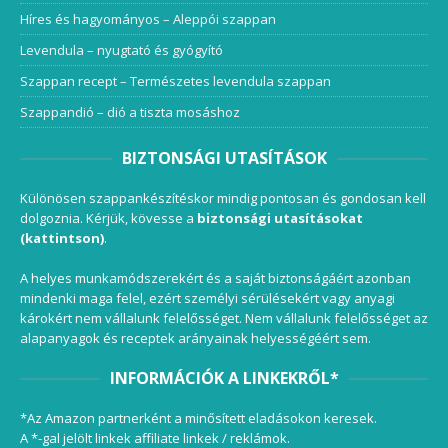
Híres és hagyományos – Aleppói szappan
Levendula – nyugtató és gyógyító
Szappan recept – Természetes levendula szappan
Szappandió – dió a tiszta mosáshoz
BIZTONSÁGI UTASÍTÁSOK
Különösen szappankészítéskor mindig pontosan és gondosan kell
dolgoznia. Kérjük, kövesse a
biztonsági utasításokat
(kattintson)
.
A helyes munkamódszerekért és a saját biztonságáért azonban
mindenki maga felel, ezért személyi sérülésekért vagy anyagi
károkért nem vállalunk felelősséget. Nem vállalunk felelősséget az
alapanyagok és receptek arányainak helyességéért sem.
INFORMÁCIÓK A LINKEKRŐL*
*Az Amazon partnerként a minősített eladásokon keresek.
A *-gal jelölt linkek affiliate linkek / reklámok.