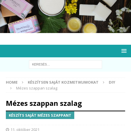
HOME
KÉSZÍTSEN SAJÁT KOZMETIKUMOKAT
DIY
Mézes szappan szalag
Mézes szappan szalag
KÉSZÍTS SAJÁT MÉZES SZAPPANT
11. október 2021