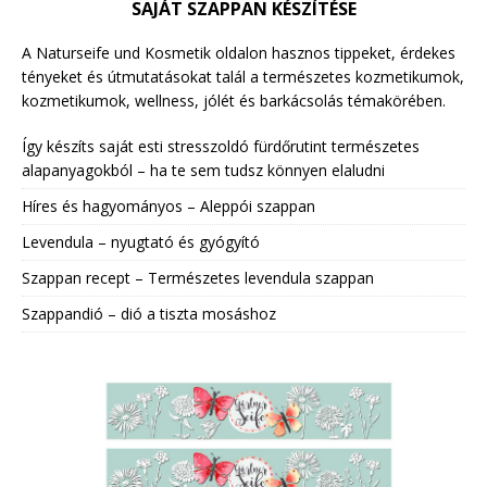
SAJÁT SZAPPAN KÉSZÍTÉSE
A Naturseife und Kosmetik oldalon hasznos tippeket, érdekes
tényeket és útmutatásokat talál a természetes kozmetikumok,
kozmetikumok, wellness, jólét és barkácsolás témakörében.
Így készíts saját esti stresszoldó fürdőrutint természetes
alapanyagokból – ha te sem tudsz könnyen elaludni
Híres és hagyományos – Aleppói szappan
Levendula – nyugtató és gyógyító
Szappan recept – Természetes levendula szappan
Szappandió – dió a tiszta mosáshoz