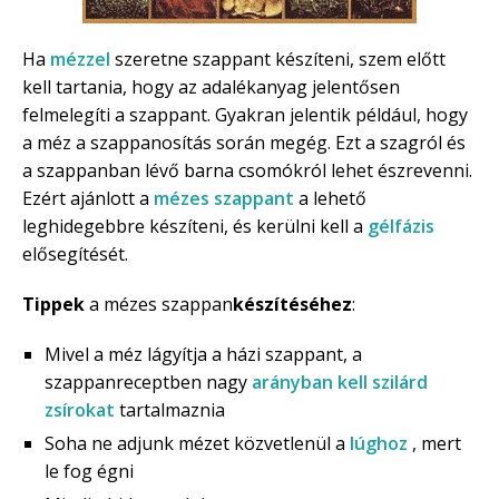
Ha
mézzel
szeretne szappant készíteni, szem előtt
kell tartania, hogy az adalékanyag jelentősen
felmelegíti a szappant. Gyakran jelentik például, hogy
a méz a szappanosítás során megég. Ezt a szagról és
a szappanban lévő barna csomókról lehet észrevenni.
Ezért ajánlott a
mézes szappant
a lehető
leghidegebbre készíteni, és kerülni kell a
gélfázis
elősegítését.
Tippek
a mézes szappan
készítéséhez
:
Mivel a méz lágyítja a házi szappant, a
szappanreceptben nagy
arányban kell szilárd
zsírokat
tartalmaznia
Soha ne adjunk mézet közvetlenül a
lúghoz
, mert
le fog égni