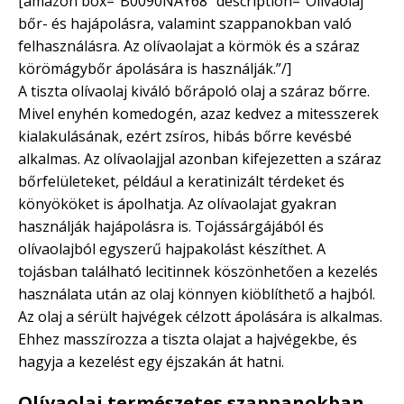
[amazon box=”B0090NAY68″ description=”Olívaolaj
bőr- és hajápolásra, valamint szappanokban való
felhasználásra. Az olívaolajat a körmök és a száraz
körömágybőr ápolására is használják.”/]
A tiszta olívaolaj kiváló bőrápoló olaj a száraz bőrre.
Mivel enyhén komedogén, azaz kedvez a mitesszerek
kialakulásának, ezért zsíros, hibás bőrre kevésbé
alkalmas. Az olívaolajjal azonban kifejezetten a száraz
bőrfelületeket, például a keratinizált térdeket és
könyököket is ápolhatja. Az olívaolajat gyakran
használják hajápolásra is. Tojássárgájából és
olívaolajból egyszerű hajpakolást készíthet. A
tojásban található lecitinnek köszönhetően a kezelés
használata után az olaj könnyen kiöblíthető a hajból.
Az olaj a sérült hajvégek célzott ápolására is alkalmas.
Ehhez masszírozza a tiszta olajat a hajvégekbe, és
hagyja a kezelést egy éjszakán át hatni.
Olívaolaj természetes szappanokban