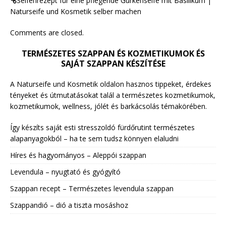
Seifenrezept für eine pflegende Gurkenseife mit Basilikum |
Naturseife und Kosmetik selber machen
Comments are closed.
TERMÉSZETES SZAPPAN ÉS KOZMETIKUMOK ÉS
SAJÁT SZAPPAN KÉSZÍTÉSE
A Naturseife und Kosmetik oldalon hasznos tippeket, érdekes
tényeket és útmutatásokat talál a természetes kozmetikumok,
kozmetikumok, wellness, jólét és barkácsolás témakörében.
Így készíts saját esti stresszoldó fürdőrutint természetes
alapanyagokból – ha te sem tudsz könnyen elaludni
Híres és hagyományos – Aleppói szappan
Levendula – nyugtató és gyógyító
Szappan recept – Természetes levendula szappan
Szappandió – dió a tiszta mosáshoz