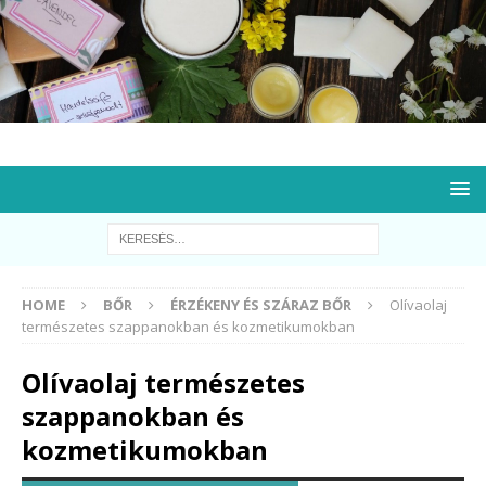
HOME
BŐR
ÉRZÉKENY ÉS SZÁRAZ BŐR
Olívaolaj
természetes szappanokban és kozmetikumokban
Olívaolaj természetes
szappanokban és
kozmetikumokban