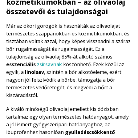
kozmetikumokban – az olívaolaj
összetevői és tulajdonságai
Már az ókori görögök is használták az olívaolajat
természetes szappanokban és kozmetikumokban, és
tisztában voltak azzal, hogy képes visszaadni a száraz
bőr rugalmasságát és rugalmasságát. Ez a
tulajdonság az olívaolaj 85%-át alkotó számos
esszenciális
zsírsavnak
köszönhető. Ezek közül az
egyik, a
linolsav
, szintén a bőr alkotóeleme, ezért
nagyon jól felszívódik a bőrbe, támogatja a bőr
természetes védőrétegét, és megvédi a bőrt a
kiszáradástól.
A kiváló minőségű olívaolaj emellett kis dózisban
tartalmaz egy olyan természetes hatóanyagot, amely
a jól ismert gyógyszeripari hatóanyaghoz, az
ibuprofenhez hasonlóan
gyulladáscsökkentő