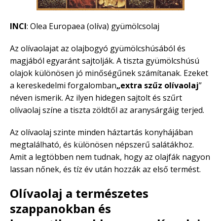
INCI
: Olea Europaea (olíva) gyümölcsolaj
Az olívaolajat az olajbogyó gyümölcshúsából és
magjából egyaránt sajtolják. A tiszta gyümölcshúsú
olajok különösen jó minőségűnek számítanak. Ezeket
a kereskedelmi forgalomban
„extra szűz olívaolaj
”
néven ismerik. Az ilyen hidegen sajtolt és szűrt
olívaolaj színe a tiszta zöldtől az aranysárgáig terjed.
Az olívaolaj szinte minden háztartás konyhájában
megtalálható, és különösen népszerű salátákhoz.
Amit a legtöbben nem tudnak, hogy az olajfák nagyon
lassan nőnek, és tíz év után hozzák az első termést.
Olívaolaj a természetes
szappanokban és