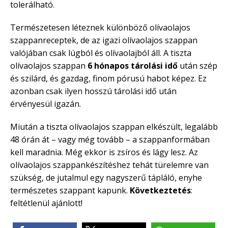
tolerálható.
Természetesen léteznek különböző olívaolajos
szappanreceptek, de az igazi olívaolajos szappan
valójában csak lúgból és olívaolajból áll. A tiszta
olívaolajos szappan
6 hónapos tárolási idő
után szép
és szilárd, és gazdag, finom pórusú habot képez. Ez
azonban csak ilyen hosszú tárolási idő után
érvényesül igazán.
Miután a tiszta olívaolajos szappan elkészült, legalább
48 órán át – vagy még tovább – a szappanformában
kell maradnia. Még ekkor is zsíros és lágy lesz. Az
olívaolajos szappankészítéshez tehát türelemre van
szükség, de jutalmul egy nagyszerű tápláló, enyhe
természetes szappant kapunk.
Következtetés
:
feltétlenül ajánlott!