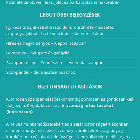
kozmetikumok, wellness, jólét és barkácsolás témakörében.
LEGUTÓBBI BEJEGYZÉSEK
Így készíts saját esti stresszoldó fürdőrutint természetes
alapanyagokból – ha te sem tudsz könnyen elaludni
Híres és hagyományos – Aleppói szappan
Levendula – nyugtató és gyógyító
Szappan recept – Természetes levendula szappan
Szappandió – dió a tiszta mosáshoz
BIZTONSÁGI UTASÍTÁSOK
Különösen szappankészítéskor mindig pontosan és gondosan kell
dolgoznia. Kérjük, kövesse a
biztonsági utasításokat
(kattintson)
.
A helyes munkamódszerekért és a saját biztonságáért azonban
mindenki maga felel, ezért személyi sérülésekért vagy anyagi
károkért nem vállalunk felelősséget. Nem vállalunk felelősséget az