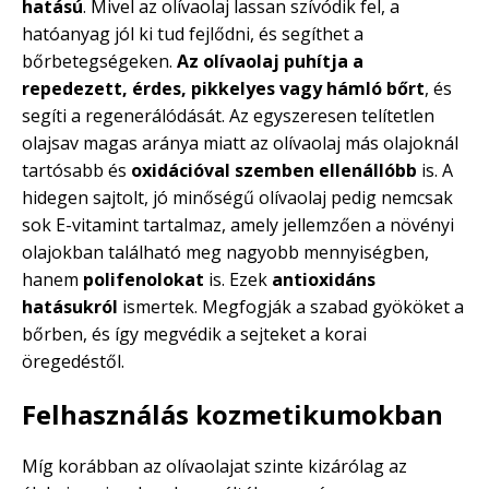
hatású
. Mivel az olívaolaj lassan szívódik fel, a
hatóanyag jól ki tud fejlődni, és segíthet a
bőrbetegségeken.
Az olívaolaj puhítja a
repedezett, érdes, pikkelyes vagy hámló bőrt
, és
segíti a regenerálódását. Az egyszeresen telítetlen
olajsav magas aránya miatt az olívaolaj más olajoknál
tartósabb és
oxidációval szemben ellenállóbb
is. A
hidegen sajtolt, jó minőségű olívaolaj pedig nemcsak
sok E-vitamint tartalmaz, amely jellemzően a növényi
olajokban található meg nagyobb mennyiségben,
hanem
polifenolokat
is. Ezek
antioxidáns
hatásukról
ismertek. Megfogják a szabad gyököket a
bőrben, és így megvédik a sejteket a korai
öregedéstől.
Felhasználás kozmetikumokban
Míg korábban az olívaolajat szinte kizárólag az