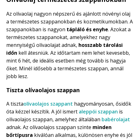
Az olívaolaj nagyon népszerű és ajánlott növényi olaj
a természetes szappanokban és kozmetikumokban. A
szappanokban is nagyon
tápláló és enyhe
. Azokat a
természetes szappanokat, amelyekhez nagy
mennyiségű olívaolajat adnak,
hosszabb tárolási
időn
kell átesniük. Az időtartam nem lehet kevesebb,
mint 6 hét, de ideális esetben még tovább is hagyja
őket. Minél idősebb a természetes szappan, annál
jobb lesz.
Tiszta olívaolajos szappan
A tiszta
olívaolajos szappant
hagyományosan, ősidők
óta kézzel készítik. A jól ismert
aleppói szappan
is
olívaolajos szappan, amelyhez általában
babérolajat
adnak. Az olívaolajos szappan szinte
minden
bőrtípusra
kiválóan alkalmas, különösen enyhe és jól