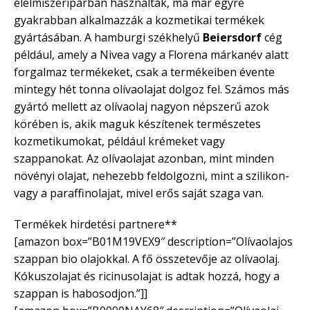
élelmiszeriparban használták, ma már egyre
gyakrabban alkalmazzák a kozmetikai termékek
gyártásában. A hamburgi székhelyű
Beiersdorf
cég
például, amely a Nivea vagy a Florena márkanév alatt
forgalmaz termékeket, csak a termékeiben évente
mintegy hét tonna olívaolajat dolgoz fel. Számos más
gyártó mellett az olívaolaj nagyon népszerű azok
körében is, akik maguk készítenek természetes
kozmetikumokat, például krémeket vagy
szappanokat. Az olívaolajat azonban, mint minden
növényi olajat, nehezebb feldolgozni, mint a szilikon-
vagy a paraffinolajat, mivel erős saját szaga van.
Termékek hirdetési partnere**
[amazon box=”B01M19VEX9″ description=”Olívaolajos
szappan bio olajokkal. A fő összetevője az olívaolaj.
Kókuszolajat és ricinusolajat is adtak hozzá, hogy a
szappan is habosodjon.”]]