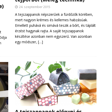
e)
24. szeptember 2015
A tejszappanok népszerűek a fürdőzők körében,
mert nagyon krémes és kellemes habzásúak.
Emellett puhává és simává teszik a bőrt, és táplált
érzést hagynak rajta. A saját tejszappanok
t
készítése azonban nem egyszerű. Van azonban
ódja
egy módszer,
[…]
n
A tejszappanok előnyei és