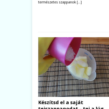
természetes szappanok
[…]
Készítsd el a saját
tejszappanodat – tej a lúg