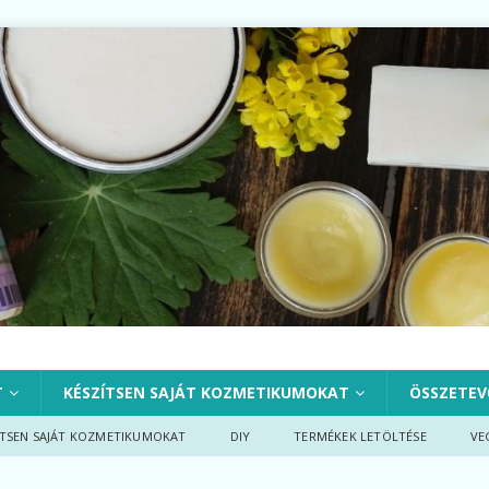
T
KÉSZÍTSEN SAJÁT KOZMETIKUMOKAT
ÖSSZETEV
ÍTSEN SAJÁT KOZMETIKUMOKAT
DIY
TERMÉKEK LETÖLTÉSE
VE