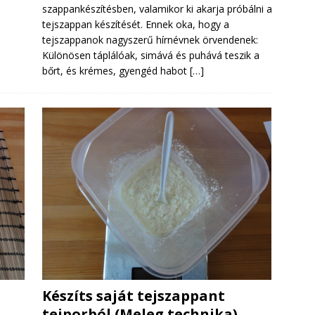
szappankészítésben, valamikor ki akarja próbálni a
tejszappan készítését. Ennek oka, hogy a
tejszappanok nagyszerű hírnévnek örvendenek:
Különösen táplálóak, simává és puhává teszik a
bőrt, és krémes, gyengéd habot
[…]
Készíts saját tejszappant
tejporból (Meleg technika)