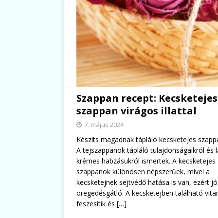
Szappan recept: Kecsketejes
szappan virágos illattal
7. május 2024
Készíts magadnak tápláló kecsketejes szapp
A tejszappanok tápláló tulajdonságaikról és l
krémes habzásukról ismertek. A kecsketejes
szappanok különösen népszerűek, mivel a
kecsketejnek sejtvédő hatása is van, ezért jó
öregedésgátló. A kecsketejben található vit
feszesítik és
[…]