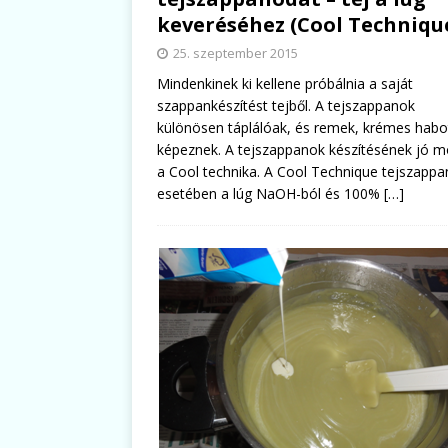
keveréséhez (Cool Techniqu
25. szeptember 2015
Mindenkinek ki kellene próbálnia a saját
szappankészítést tejből. A tejszappanok
különösen táplálóak, és remek, krémes habo
képeznek. A tejszappanok készítésének jó m
a Cool technika. A Cool Technique tejszappa
esetében a lúg NaOH-ból és 100%
[…]