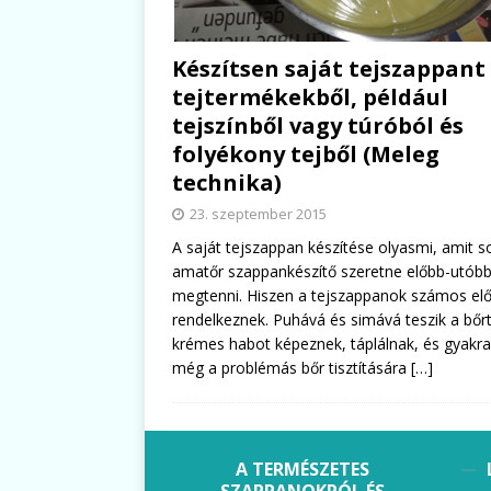
Készítsen saját tejszappant
tejtermékekből, például
tejszínből vagy túróból és
folyékony tejből (Meleg
technika)
23. szeptember 2015
A saját tejszappan készítése olyasmi, amit s
amatőr szappankészítő szeretne előbb-utób
megtenni. Hiszen a tejszappanok számos el
rendelkeznek. Puhává és simává teszik a bőrt
krémes habot képeznek, táplálnak, és gyakr
még a problémás bőr tisztítására
[…]
A TERMÉSZETES
SZAPPANOKRÓL ÉS