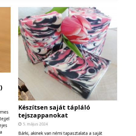
)
Készítsen saját tápláló
émes
tejszappanokat
ejjel
5. május 2024
ejes
 a
Bárki, akinek van némi tapasztalata a saját