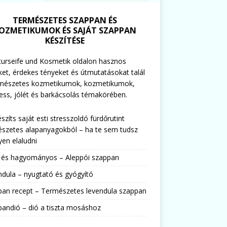
TERMÉSZETES SZAPPAN ÉS
OZMETIKUMOK ÉS SAJÁT SZAPPAN
KÉSZÍTÉSE
urseife und Kosmetik oldalon hasznos
ket, érdekes tényeket és útmutatásokat talál
rmészetes kozmetikumok, kozmetikumok,
ess, jólét és barkácsolás témakörében.
észíts saját esti stresszoldó fürdőrutint
szetes alapanyagokból – ha te sem tudsz
en elaludni
s és hagyományos – Aleppói szappan
dula – nyugtató és gyógyító
pan recept – Természetes levendula szappan
andió – dió a tiszta mosáshoz