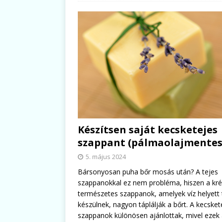
Készítsen saját kecsketejes
szappant (pálmaolajmentes
5. május 2024
Bársonyosan puha bőr mosás után? A tejes
szappanokkal ez nem probléma, hiszen a kr
természetes szappanok, amelyek víz helyett t
készülnek, nagyon táplálják a bőrt. A kecsket
szappanok különösen ajánlottak, mivel ezek