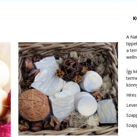
K
A Nat
tippe
a te
welln
Így k
termé
könny
Híre
Leven
Szap
Szapp