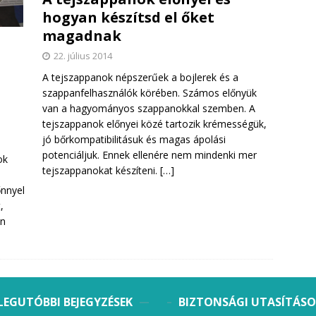
hogyan készítsd el őket
magadnak
22. július 2014
A tejszappanok népszerűek a bojlerek és a
szappanfelhasználók körében. Számos előnyük
van a hagyományos szappanokkal szemben. A
tejszappanok előnyei közé tartozik krémességük,
jó bőrkompatibilitásuk és magas ápolási
potenciáljuk. Ennek ellenére nem mindenki mer
ok
tejszappanokat készíteni.
[…]
b
őnnyel
,
an
LEGUTÓBBI BEJEGYZÉSEK
BIZTONSÁGI UTASÍTÁS