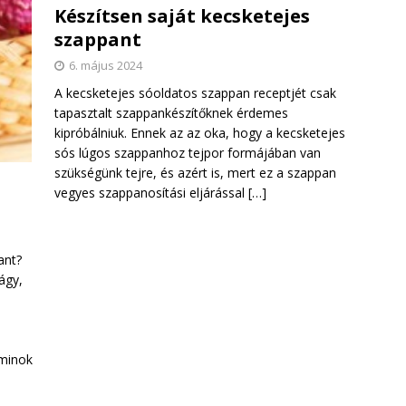
Készítsen saját kecsketejes
szappant
6. május 2024
A kecsketejes sóoldatos szappan receptjét csak
tapasztalt szappankészítőknek érdemes
kipróbálniuk. Ennek az az oka, hogy a kecsketejes
sós lúgos szappanhoz tejpor formájában van
szükségünk tejre, és azért is, mert ez a szappan
vegyes szappanosítási eljárással
[…]
ant?
ágy,
aminok