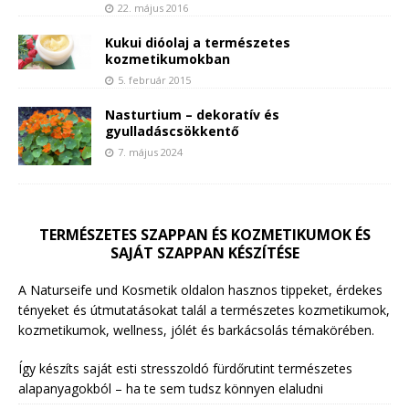
22. május 2016
Kukui dióolaj a természetes
kozmetikumokban
5. február 2015
Nasturtium – dekoratív és
gyulladáscsökkentő
7. május 2024
TERMÉSZETES SZAPPAN ÉS KOZMETIKUMOK ÉS
SAJÁT SZAPPAN KÉSZÍTÉSE
A Naturseife und Kosmetik oldalon hasznos tippeket, érdekes
tényeket és útmutatásokat talál a természetes kozmetikumok,
kozmetikumok, wellness, jólét és barkácsolás témakörében.
Így készíts saját esti stresszoldó fürdőrutint természetes
alapanyagokból – ha te sem tudsz könnyen elaludni