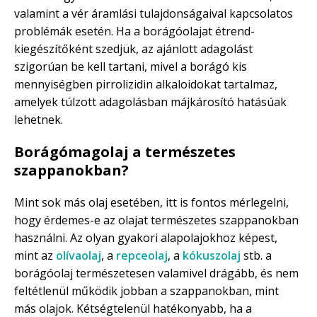
valamint a vér áramlási tulajdonságaival kapcsolatos
problémák esetén. Ha a borágóolajat étrend-
kiegészítőként szedjük, az ajánlott adagolást
szigorúan be kell tartani, mivel a borágó kis
mennyiségben pirrolizidin alkaloidokat tartalmaz,
amelyek túlzott adagolásban májkárosító hatásúak
lehetnek.
Borágómagolaj a természetes
szappanokban?
Mint sok más olaj esetében, itt is fontos mérlegelni,
hogy érdemes-e az olajat természetes szappanokban
használni. Az olyan gyakori alapolajokhoz képest,
mint az
olívaolaj
, a
repceolaj
, a
kókuszolaj
stb. a
borágóolaj természetesen valamivel drágább, és nem
feltétlenül működik jobban a szappanokban, mint
más olajok. Kétségtelenül hatékonyabb, ha a