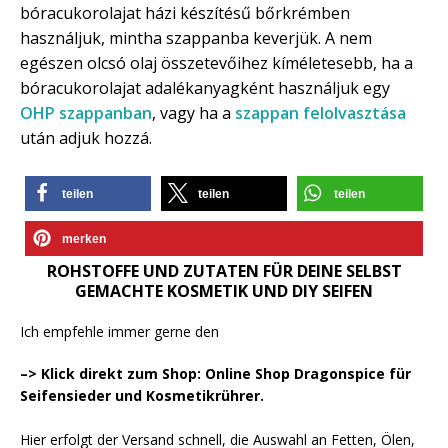
bóracukorolajat házi készítésű bőrkrémben
használjuk, mintha szappanba keverjük. A nem
egészen olcsó olaj összetevőihez kíméletesebb, ha a
bóracukorolajat adalékanyagként használjuk egy
OHP szappanban
, vagy ha a
szappan felolvasztása
után adjuk hozzá.
teilen
teilen
teilen
merken
ROHSTOFFE UND ZUTATEN FÜR DEINE SELBST
GEMACHTE KOSMETIK UND DIY SEIFEN
Ich empfehle immer gerne den
–> Klick direkt zum Shop: Online Shop Dragonspice für
Seifensieder und Kosmetikrührer.
Hier erfolgt der Versand schnell, die Auswahl an Fetten, Ölen,