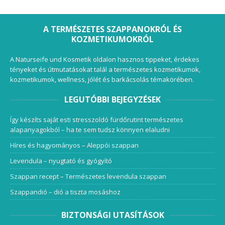
A TERMÉSZETES SZAPPANOKRÓL ÉS
KOZMETIKUMOKRÓL
A Naturseife und Kosmetik oldalon hasznos tippeket, érdekes
tényeket és útmutatásokat talál a természetes kozmetikumok,
kozmetikumok, wellness, jólét és barkácsolás témakörében.
LEGUTÓBBI BEJEGYZÉSEK
Így készíts saját esti stresszoldó fürdőrutint természetes
alapanyagokból – ha te sem tudsz könnyen elaludni
Híres és hagyományos – Aleppói szappan
Levendula – nyugtató és gyógyító
Szappan recept – Természetes levendula szappan
Szappandió – dió a tiszta mosáshoz
BIZTONSÁGI UTASÍTÁSOK