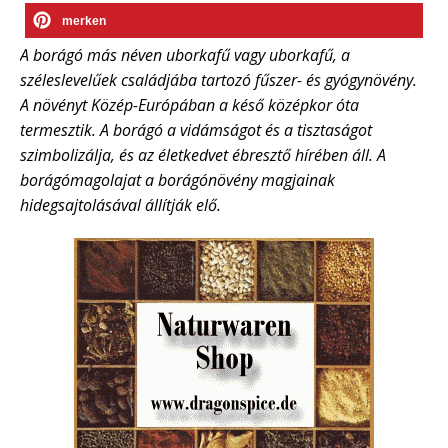
merken
A borágó más néven uborkafű vagy uborkafű, a
széleslevelűek családjába tartozó fűszer- és gyógynövény.
A növényt Közép-Európában a késő középkor óta
termesztik. A borágó a vidámságot és a tisztaságot
szimbolizálja, és az életkedvet ébresztő hírében áll. A
borágómagolajat a borágónövény magjainak
hidegsajtolásával állítják elő.