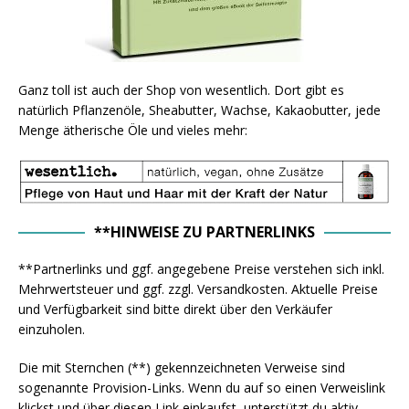
Ganz toll ist auch der Shop von wesentlich. Dort gibt es
natürlich Pflanzenöle, Sheabutter, Wachse, Kakaobutter, jede
Menge ätherische Öle und vieles mehr:
**HINWEISE ZU PARTNERLINKS
**Partnerlinks und ggf. angegebene Preise verstehen sich inkl.
Mehrwertsteuer und ggf. zzgl. Versandkosten. Aktuelle Preise
und Verfügbarkeit sind bitte direkt über den Verkäufer
einzuholen.
Die mit Sternchen (**) gekennzeichneten Verweise sind
sogenannte Provision-Links. Wenn du auf so einen Verweislink
klickst und über diesen Link einkaufst, unterstützt du aktiv