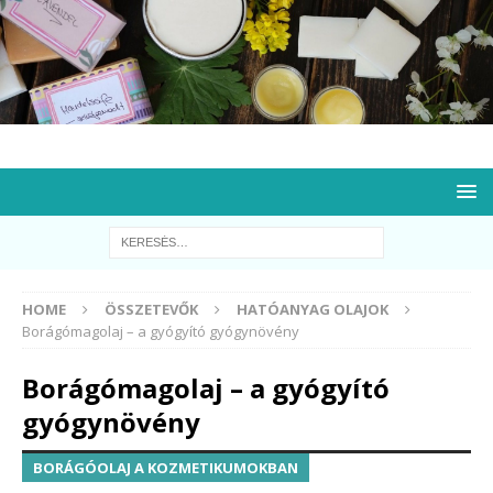
HOME
ÖSSZETEVŐK
HATÓANYAG OLAJOK
Borágómagolaj – a gyógyító gyógynövény
Borágómagolaj – a gyógyító
gyógynövény
BORÁGÓOLAJ A KOZMETIKUMOKBAN