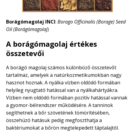
Borágómagolaj INCI
:
Borago Officinalis (Borage) Seed
Oil (Borágómagolaj
)
A borágómagolaj értékes
összetevői
A borágó magolaj számos különböző összetevőt
tartalmaz, amelyek a natúrkozmetikumokban nagy
hasznot hoznak. A nyálka vízben oldódó formában
helyileg nyugtató hatással van a nyálkahártyákra.
Vízben nem oldódó formában pozitív hatással vannak
a gyomor-bélrendszer működésére. A tanninok
segíthetnek a bőr szövetének tömörítésében,
összehúzó hatásuk pedig megfoszthatja a
baktériumokat a bőrön megtelepedett táptalajtól.