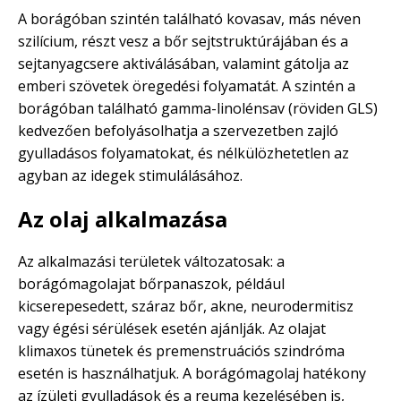
A borágóban szintén található kovasav, más néven
szilícium, részt vesz a bőr sejtstruktúrájában és a
sejtanyagcsere aktiválásában, valamint gátolja az
emberi szövetek öregedési folyamatát. A szintén a
borágóban található gamma-linolénsav (röviden GLS)
kedvezően befolyásolhatja a szervezetben zajló
gyulladásos folyamatokat, és nélkülözhetetlen az
agyban az idegek stimulálásához.
Az olaj alkalmazása
Az alkalmazási területek változatosak: a
borágómagolajat bőrpanaszok, például
kicserepesedett, száraz bőr, akne, neurodermitisz
vagy égési sérülések esetén ajánlják. Az olajat
klimaxos tünetek és premenstruációs szindróma
esetén is használhatjuk. A borágómagolaj hatékony
az ízületi gyulladások és a reuma kezelésében is,