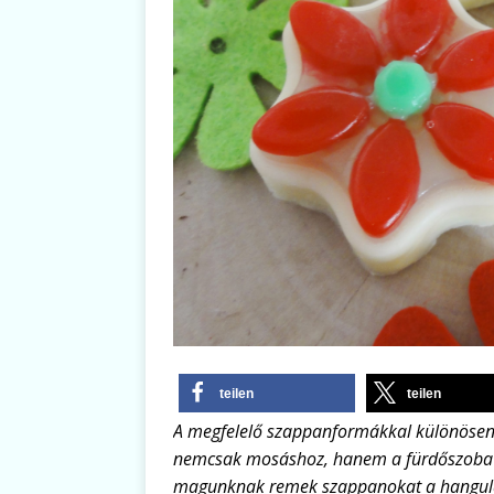
teilen
teilen
A megfelelő szappanformákkal különösen
nemcsak mosáshoz, hanem a fürdőszoba d
magunknak remek szappanokat a hangulat