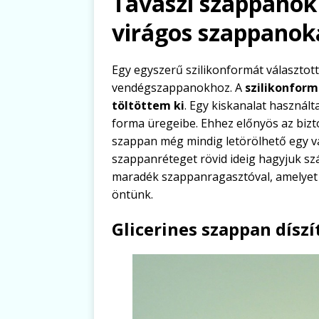
Tavaszi szappanok
virágos szappanok
Egy egyszerű szilikonformát választot
vendégszappanokhoz. A
szilikonform
töltöttem ki
. Egy kiskanalat haszná
forma üregeibe. Ehhez előnyös az bizt
szappan még mindig letörölhető egy va
szappanréteget rövid ideig hagyjuk sz
maradék szappanragasztóval, amelye
öntünk.
Glicerines szappan dísz