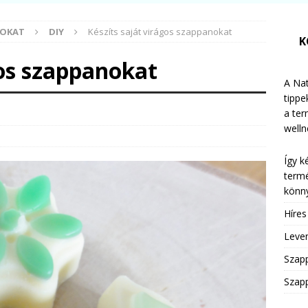
MOKAT
DIY
Készíts saját virágos szappanokat
K
gos szappanokat
A Nat
tippe
a te
welln
Így k
termé
könny
Híre
Leven
Szap
Szapp