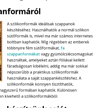
anformáról
A szilikonformák ideálisak szappanok
készítéséhez. Használhatók a normál szilikon
sütőformák is, mivel ma már számos internetes
boltban kaphatók. Míg régebben az emberek
többnyire fém sütőformákat,
fa
szappanformákat
vagy gyümölcslécsomagokat
használtak, amelyeket aztán fóliával kellett
fáradságosan kibélelni, addig ma már sokkal
népszerűbb a praktikus szilikonformák
használata a saját szappankészítéshez. A
szilikonformák könnyen tisztíthatók,
k nagyszerű formában kaphatók. Különösen
en kivehető a szilikonformákból.