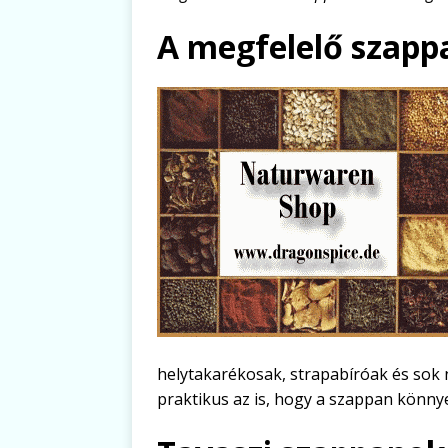
A megfelelő szapp
helytakarékosak, strapabíróak és so
praktikus az is, hogy a szappan könny