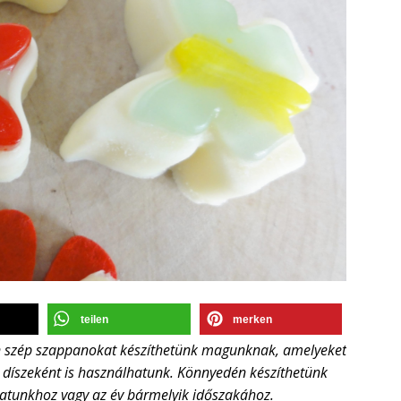
teilen
merken
 szép szappanokat készíthetünk magunknak, amelyeket
íszeként is használhatunk. Könnyedén készíthetünk
unkhoz vagy az év bármelyik időszakához.