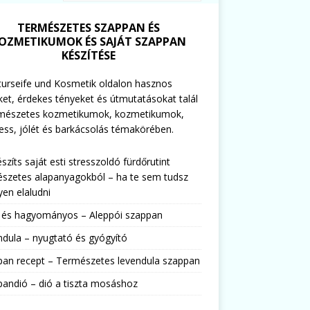
TERMÉSZETES SZAPPAN ÉS
OZMETIKUMOK ÉS SAJÁT SZAPPAN
KÉSZÍTÉSE
urseife und Kosmetik oldalon hasznos
ket, érdekes tényeket és útmutatásokat talál
rmészetes kozmetikumok, kozmetikumok,
ess, jólét és barkácsolás témakörében.
észíts saját esti stresszoldó fürdőrutint
szetes alapanyagokból – ha te sem tudsz
en elaludni
s és hagyományos – Aleppói szappan
dula – nyugtató és gyógyító
pan recept – Természetes levendula szappan
andió – dió a tiszta mosáshoz