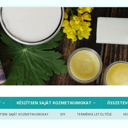
T
KÉSZÍTSEN SAJÁT KOZMETIKUMOKAT
ÖSSZETEV
ÍTSEN SAJÁT KOZMETIKUMOKAT
DIY
TERMÉKEK LETÖLTÉSE
VE