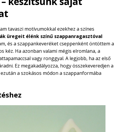
 –
készítsünk saját
at
tam tavaszi motívumokkal ezekhez a színes
ák üregeit élénk színű szappanragasztóval
ltam, és a szappankeveréket cseppenként öntöttem a
os kéz. Ha azonban valami mégis elromlana, a
ttapamaccsal vagy ronggyal. A legjobb, ha az első
áradni. Ez megakadályozza, hogy összekeveredjen a
t ezután a szokásos módon a szappanformába
ítéshez