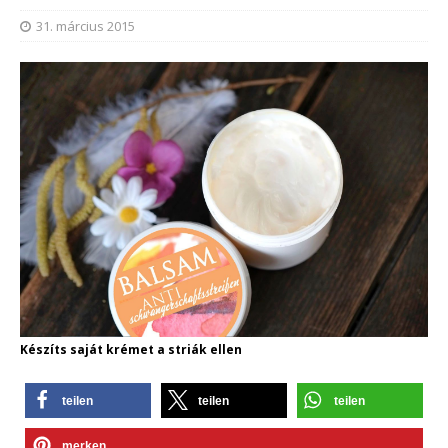
31. március 2015
Készíts saját krémet a striák ellen
teilen
teilen
teilen
merken