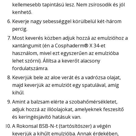
kellemesebb tapintású lesz. Nem zsírosodik és jól
kenhető.
Keverje nagy sebességgel körülbelül két-három
percig.
Most keverés közben adjuk hozzá az emulzióhoz a
xantángumit (én a Cosphaderm® X 34-et
használom, mivel ezt egyszerűen az emulzióba
lehet szórni). Állítsa a keverőt alacsony
fordulatszámra.
Keverjük bele az aloe verát és a vadrózsa olajat,
majd keverjük az emulziót egy spatulával, amíg
kihűl.
Amint a balzsam elérte a szobahőmérsékletet,
adjuk hozzá az illóolajokat, amelyeknek feszesítő
és keringésjavító hatásuk van.
A Rokonsal BSB-N-t (tartósítószer) a végén
keverjük a kihűlt emulzióba. Annak érdekében,