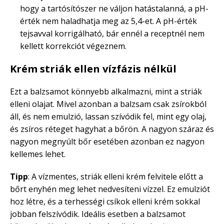
hogy a tartósítószer ne váljon hatástalanná, a pH-
érték nem haladhatja meg az 5,4-et. A pH-érték
tejsavval korrigálható, bár ennél a receptnél nem
kellett korrekciót végeznem.
Krém striák ellen vízfázis nélkül
Ezt a balzsamot könnyebb alkalmazni, mint a striák
elleni olajat. Mivel azonban a balzsam csak zsírokból
áll, és nem emulzió, lassan szívódik fel, mint egy olaj,
és zsíros réteget hagyhat a bőrön. A nagyon száraz és
nagyon megnyúlt bőr esetében azonban ez nagyon
kellemes lehet.
Tipp
: A vízmentes, striák elleni krém felvitele előtt a
bőrt enyhén meg lehet nedvesíteni vízzel. Ez emulziót
hoz létre, és a terhességi csíkok elleni krém sokkal
jobban felszívódik. Ideális esetben a balzsamot