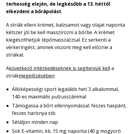
terhesség elején, de legkésőbb a 13. héttől
elkezdeni a bőrápolást
.
A striák elleni krémet, balzsamot vagy olajat naponta
kétszer jól be kell masszírozni a bőrbe. A krémet
kiegészíthetjük tépőmasszázzsal. Ez serkenti a
vérkeringést, aminek viszont meg kell előznie a
striákat.
A
következő intézkedéseknek is segíteniük kell
a
striák
megelőzésében
:
Állóképességi sport legalább heti 3 alkalommal,
140-es maximális pulzusszámmal
Támogassa a bőrt ellennyomással: feszes haspánt,
feszes harisnya stb.
Sétáljon minden nap
Sok E-vitamin, kb. 15 mg naponta (40 g mogyoró