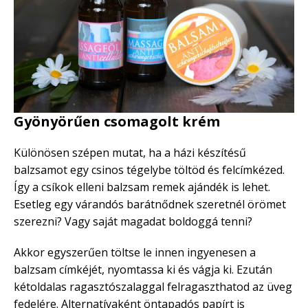
Gyönyörűen csomagolt krém
Különösen szépen mutat, ha a házi készítésű
balzsamot egy csinos tégelybe töltöd és felcímkézed.
Így a csíkok elleni balzsam remek ajándék is lehet.
Esetleg egy várandós barátnődnek szeretnél örömet
szerezni? Vagy saját magadat boldoggá tenni?
Akkor egyszerűen töltse le innen ingyenesen a
balzsam címkéjét, nyomtassa ki és vágja ki. Ezután
kétoldalas ragasztószalaggal felragaszthatod az üveg
fedelére. Alternatívaként öntapadós papírt is