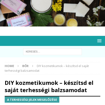
HOME
BŐR
DIY kozmetikumok – készítsd el saját
terhességi balzsamodat
DIY kozmetikumok – készítsd el
saját terhességi balzsamodat
A TERHESSÉGI JELEK MEGELŐZÉSE