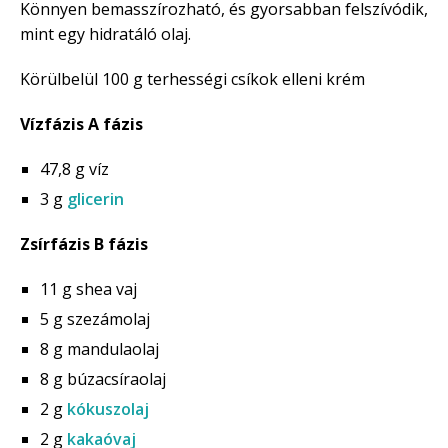
Könnyen bemasszírozható, és gyorsabban felszívódik,
mint egy hidratáló olaj.
Körülbelül 100 g terhességi csíkok elleni krém
Vízfázis A fázis
47,8 g víz
3 g
glicerin
Zsírfázis B fázis
11 g shea vaj
5 g szezámolaj
8 g mandulaolaj
8 g búzacsíraolaj
2 g
kókuszolaj
2 g
kakaóvaj