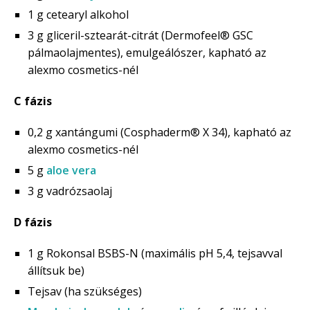
1 g cetearyl alkohol
3 g gliceril-sztearát-citrát (Dermofeel® GSC
pálmaolajmentes), emulgeálószer, kapható az
alexmo cosmetics-nél
C fázis
0,2 g xantángumi (Cosphaderm® X 34), kapható az
alexmo cosmetics-nél
5 g
aloe vera
3 g vadrózsaolaj
D fázis
1 g Rokonsal BSBS-N (maximális pH 5,4, tejsavval
állítsuk be)
Tejsav (ha szükséges)