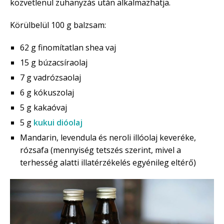
közvetlenül zuhanyzás után alkalmazhatja.
Körülbelül 100 g balzsam:
62 g finomítatlan shea vaj
15 g búzacsíraolaj
7 g vadrózsaolaj
6 g kókuszolaj
5 g kakaóvaj
5 g
kukui dióolaj
Mandarin, levendula és neroli illóolaj keveréke,
rózsafa (mennyiség tetszés szerint, mivel a
terhesség alatti illatérzékelés egyénileg eltérő)