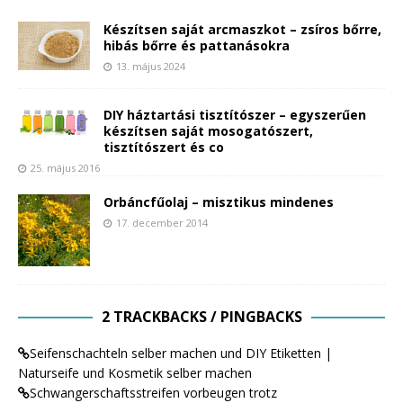
Készítsen saját arcmaszkot – zsíros bőrre,
hibás bőrre és pattanásokra
13. május 2024
DIY háztartási tisztítószer – egyszerűen
készítsen saját mosogatószert,
tisztítószert és co
25. május 2016
Orbáncfűolaj – misztikus mindenes
17. december 2014
2 TRACKBACKS / PINGBACKS
Seifenschachteln selber machen und DIY Etiketten |
Naturseife und Kosmetik selber machen
Schwangerschaftsstreifen vorbeugen trotz