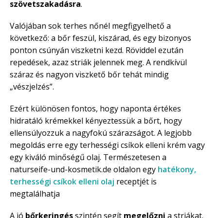
szövetszakadásra
.
Valójában sok terhes nőnél megfigyelhető a
következő: a bőr feszül, kiszárad, és egy bizonyos
ponton csúnyán viszketni kezd. Röviddel ezután
repedések, azaz striák jelennek meg. A rendkívül
száraz és nagyon viszkető bőr tehát mindig
„vészjelzés”.
Ezért különösen fontos, hogy naponta értékes
hidratáló krémekkel kényeztessük a bőrt, hogy
ellensúlyozzuk a nagyfokú szárazságot. A legjobb
megoldás erre egy terhességi csíkok elleni krém vagy
egy kiváló minőségű olaj. Természetesen a
naturseife-und-kosmetik.de oldalon egy
hatékony,
terhességi csíkok elleni olaj
receptjét is
megtalálhatja
A jó
bőrkeringés
szintén segít
megelőzni
a striákat.