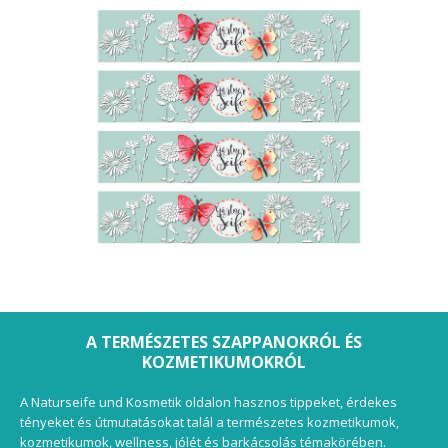
A TERMÉSZETES SZAPPANOKRÓL ÉS
KOZMETIKUMOKRÓL
A Naturseife und Kosmetik oldalon hasznos tippeket, érdekes
tényeket és útmutatásokat talál a természetes kozmetikumok,
kozmetikumok, wellness, jólét és barkácsolás témakörében.