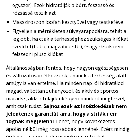
egyszer). Ezek hidratálják a bőrt, feszessé és
rózsássá teszik azt
Masszírozzon loofah kesztyűvel vagy testkefével
Figyeljen a mértékletes súlygyarapodásra, tehát a
legjobb, ha csak a terhességhez szükséges kilókat
szedi fel (baba, magzatvíz stb.), és igyekszik nem
felszedni plusz kilókat
Általánosságban fontos, hogy nagyon egészségesen
és változatosan étkezzünk, aminek a terhesség alatt
amúgy is van értelme. Ha minden nap jól hidratálod
magad, váltottan zuhanyozol, és aktív és sportos
maradsz, akkor tulajdonképpen mindent megteszel,
amit csak tudsz.
Sajnos ezek az intézkedések nem
jelentenek garanciát arra, hogy a striák nem
fognak megjelenni
. Lehet, hogy következetes
ápolás nélkül még rosszabbak lennének. Ezért mindig
érdemes megpróbálni megelőzni a striákat.