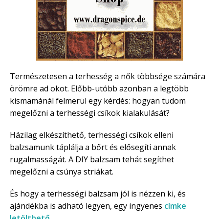
Természetesen a terhesség a nők többsége számára
örömre ad okot. Előbb-utóbb azonban a legtöbb
kismamánál felmerül egy kérdés: hogyan tudom
megelőzni a terhességi csíkok kialakulását?
Házilag elkészíthető, terhességi csíkok elleni
balzsamunk táplálja a bőrt és elősegíti annak
rugalmasságát. A DIY balzsam tehát segíthet
megelőzni a csúnya striákat.
És hogy a terhességi balzsam jól is nézzen ki, és
ajándékba is adható legyen, egy ingyenes
címke
letölthető
.