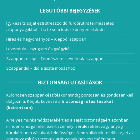
LEGUTÓBBI BEJEGYZÉSEK
Így készíts saját esti stresszoldó fürdőrutint természetes
alapanyagokból – ha te sem tudsz könnyen elaludni
Híres és hagyományos – Aleppói szappan
Levendula – nyugtató és gyógyító
Szappan recept – Természetes levendula szappan
Szappandió – dió a tiszta mosáshoz
BIZTONSÁGI UTASÍTÁSOK
Különösen szappankészítéskor mindig pontosan és gondosan kell
dolgoznia. Kérjük, kövesse a
biztonsági utasításokat
(kattintson)
.
A helyes munkamódszerekért és a saját biztonságáért azonban
mindenki maga felel, ezért személyi sérülésekért vagy anyagi
károkért nem vállalunk felelősséget. Nem vállalunk felelősséget az
alapanyagok és receptek arányainak helyességéért sem.