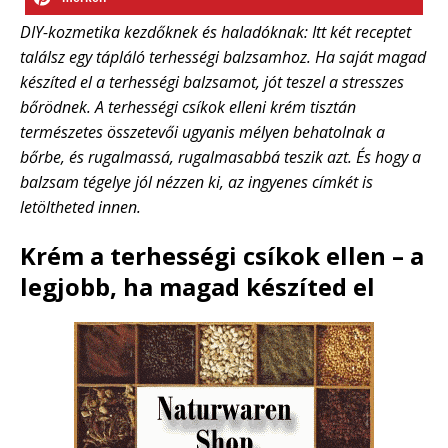
DIY-kozmetika kezdőknek és haladóknak: Itt két receptet
találsz egy tápláló terhességi balzsamhoz. Ha saját magad
készíted el a terhességi balzsamot, jót teszel a stresszes
bőrödnek. A terhességi csíkok elleni krém tisztán
természetes összetevői ugyanis mélyen behatolnak a
bőrbe, és rugalmassá, rugalmasabbá teszik azt. És hogy a
balzsam tégelye jól nézzen ki, az ingyenes címkét is
letöltheted innen.
Krém a terhességi csíkok ellen – a
legjobb, ha magad készíted el