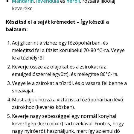
Mandarin
,
levendula
és
neroli
, rózsafa illóolaj
keveréke
Készítsd el a saját krémedet – Így készül a
balzsam:
Adj glicerint a vízhez egy főzőpohárban, és
melegítsd fel a fázist körülbelül 70-80 °C-ra. Vegye
le a tűzhelyről.
Keverje össze az olajokat és a zsírokat (az
emulgeálószerrel együtt), és melegítse 80°C-ra.
Vegye le a zsírokat a tűzről, és olvassza fel benne a
sheavajat.
Most adjuk hozzá a vízfázist a főzőpohárban lévő
zsírokhoz (keverés közben).
Keverje nagy sebességgel egy normál konyhai
keverőgép (kézi mixer) tartozékával. Fontos, hogy
nagy nyíróerőt használjunk, mert így az emulzió