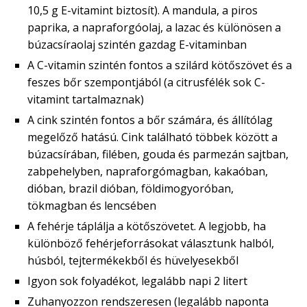
10,5 g E-vitamint biztosít). A mandula, a piros
paprika, a napraforgóolaj, a lazac és különösen a
búzacsíraolaj szintén gazdag E-vitaminban
A C-vitamin szintén fontos a szilárd kötőszövet és a
feszes bőr szempontjából (a citrusfélék sok C-
vitamint tartalmaznak)
A cink szintén fontos a bőr számára, és állítólag
megelőző hatású. Cink található többek között a
búzacsírában, filében, gouda és parmezán sajtban,
zabpehelyben, napraforgómagban, kakaóban,
dióban, brazil dióban, földimogyoróban,
tökmagban és lencsében
A fehérje táplálja a kötőszövetet. A legjobb, ha
különböző fehérjeforrásokat választunk halból,
húsból, tejtermékekből és hüvelyesekből
Igyon sok folyadékot, legalább napi 2 litert
Zuhanyozzon rendszeresen (legalább naponta