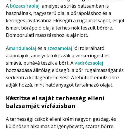
A
búzacsíraolaj
, amelyet a striás balzsamban is
használnak, nagyszerű olaj a bőrápoláshoz és a
keringés javításához. Elősegíti a rugalmasságot, és jól
ismert bőrápoló olaj a terhes nők feszült bőrére.
Domborulati masszázshoz is ajánlott.
A
mandulaolaj
és a
szezámolaj
jól tolerálható
alapolajok, amelyek fokozzák a vérkeringést és
simává, puhává teszik a bőrt. A
vadrózsaolaj
hozzáadása állítólag elősegíti a bőr rugalmasságát és
serkenti a kollagéntermelést. A lehűtött emulzióhoz
adják hozzá, mint hatóanyagot tartalmazó olajat.
Készítse el saját terhesség elleni
balzsamját vízfázisban
A terhességi csíkok elleni krém nagyon gazdag, és
különösen alkalmas az igénybevett, száraz bőrre.