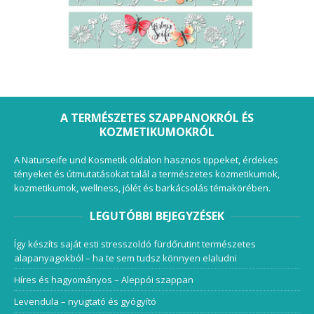
A TERMÉSZETES SZAPPANOKRÓL ÉS
KOZMETIKUMOKRÓL
A Naturseife und Kosmetik oldalon hasznos tippeket, érdekes
tényeket és útmutatásokat talál a természetes kozmetikumok,
kozmetikumok, wellness, jólét és barkácsolás témakörében.
LEGUTÓBBI BEJEGYZÉSEK
Így készíts saját esti stresszoldó fürdőrutint természetes
alapanyagokból – ha te sem tudsz könnyen elaludni
Híres és hagyományos – Aleppói szappan
Levendula – nyugtató és gyógyító