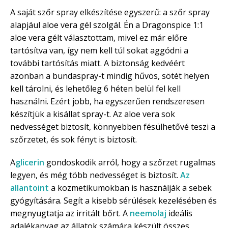
A saját szőr spray elkészítése egyszerű: a szőr spray
alapjául aloe vera gél szolgál. Én a Dragonspice 1:1
aloe vera gélt választottam, mivel ez már előre
tartósítva van, így nem kell túl sokat aggódni a
további tartósítás miatt. A biztonság kedvéért
azonban a bundaspray-t mindig hűvös, sötét helyen
kell tárolni, és lehetőleg 6 héten belül fel kell
használni. Ezért jobb, ha egyszerűen rendszeresen
készítjük a kisállat spray-t. Az aloe vera sok
nedvességet biztosít, könnyebben fésülhetővé teszi a
szőrzetet, és sok fényt is biztosít.
A
glicerin
gondoskodik arról, hogy a szőrzet rugalmas
legyen, és még több nedvességet is biztosít.
Az
allantoint
a kozmetikumokban is használják a sebek
gyógyítására. Segít a kisebb sérülések kezelésében és
megnyugtatja az irritált bőrt. A
neemolaj
ideális
adalékanyag az állatok számára készült összes