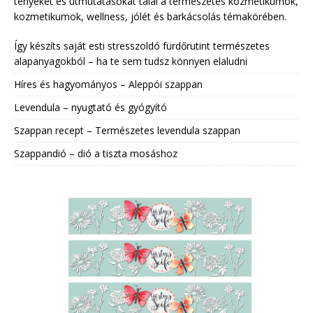
tényeket és útmutatásokat talál a természetes kozmetikumok,
kozmetikumok, wellness, jólét és barkácsolás témakörében.
Így készíts saját esti stresszoldó fürdőrutint természetes
alapanyagokból – ha te sem tudsz könnyen elaludni
Híres és hagyományos – Aleppói szappan
Levendula – nyugtató és gyógyító
Szappan recept – Természetes levendula szappan
Szappandió – dió a tiszta mosáshoz