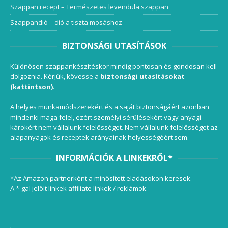
Szappan recept – Természetes levendula szappan
Szappandió – dió a tiszta mosáshoz
BIZTONSÁGI UTASÍTÁSOK
Különösen szappankészítéskor mindig pontosan és gondosan kell
dolgoznia. Kérjük, kövesse a
biztonsági utasításokat
(kattintson)
.
A helyes munkamódszerekért és a saját biztonságáért azonban
mindenki maga felel, ezért személyi sérülésekért vagy anyagi
károkért nem vállalunk felelősséget. Nem vállalunk felelősséget az
alapanyagok és receptek arányainak helyességéért sem.
INFORMÁCIÓK A LINKEKRŐL*
*Az Amazon partnerként a minősített eladásokon keresek.
A *-gal jelölt linkek affiliate linkek / reklámok.