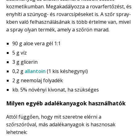
kozmetikumban. Megakadályozza a rovarfertőzést, és
enyhíti a szúnyog- és rovarcsípéseket is. A szőr spray-
kben való felhasználásának is több értelme van, mivel
a spray olyan termék, amely a szőrön marad.
90 g aloe vera gél 1:1
5 g víz
3 g glicerin
0,2 g
allantoin
(1 kis késhegynyi)
2 g neemolaj folyadék
kb. 5% növényi kivonat, ha szükséges
Milyen egyéb adalékanyagok használhatók
Attól függően, hogy mit szeretne elérni a
szőrszóróval, más adalékanyagok is hasznosak
lehetnek: