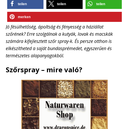
teilen
teilen
teilen
merken
Jó fésülhetőség, ápoltság és fényesség a háziállat
szőrének? Erre szolgálnak a kutyák, lovak és macskák
számára kifejlesztett szőr spray-k. És persze otthon is
elkészítheted a saját bundasprémedet, egyszerűen és
természetes alapanyagokból.
Szőrspray – mire való?