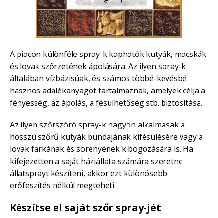
A piacon különféle spray-k kaphatók kutyák, macskák
és lovak szőrzetének ápolására. Az ilyen spray-k
általában vízbázisúak, és számos többé-kevésbé
hasznos adalékanyagot tartalmaznak, amelyek célja a
fényesség, az ápolás, a fésülhetőség stb. biztosítása.
Az ilyen szőrszóró spray-k nagyon alkalmasak a
hosszú szőrű kutyák bundájának kifésülésére vagy a
lovak farkának és sörényének kibogozására is. Ha
kifejezetten a saját háziállata számára szeretne
állatsprayt készíteni, akkor ezt különösebb
erőfeszítés nélkül megteheti.
Készítse el saját szőr spray-jét