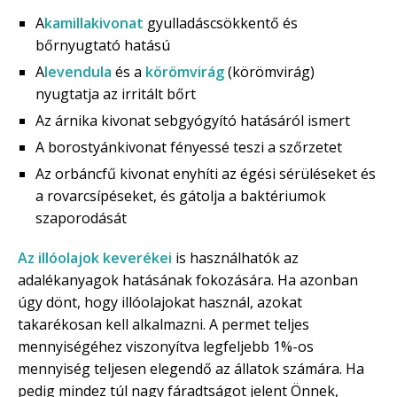
A
kamillakivonat
gyulladáscsökkentő és
bőrnyugtató hatású
A
levendula
és a
körömvirág
(körömvirág)
nyugtatja az irritált bőrt
Az árnika kivonat sebgyógyító hatásáról ismert
A borostyánkivonat fényessé teszi a szőrzetet
Az orbáncfű kivonat enyhíti az égési sérüléseket és
a rovarcsípéseket, és gátolja a baktériumok
szaporodását
Az illóolajok keverékei
is használhatók az
adalékanyagok hatásának fokozására. Ha azonban
úgy dönt, hogy illóolajokat használ, azokat
takarékosan kell alkalmazni. A permet teljes
mennyiségéhez viszonyítva legfeljebb 1%-os
mennyiség teljesen elegendő az állatok számára. Ha
pedig mindez túl nagy fáradtságot jelent Önnek,