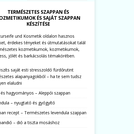
TERMÉSZETES SZAPPAN ÉS
OZMETIKUMOK ÉS SAJÁT SZAPPAN
KÉSZÍTÉSE
urseife und Kosmetik oldalon hasznos
ket, érdekes tényeket és útmutatásokat talál
rmészetes kozmetikumok, kozmetikumok,
ess, jólét és barkácsolás témakörében.
észíts saját esti stresszoldó fürdőrutint
szetes alapanyagokból – ha te sem tudsz
en elaludni
s és hagyományos – Aleppói szappan
dula – nyugtató és gyógyító
pan recept – Természetes levendula szappan
andió – dió a tiszta mosáshoz