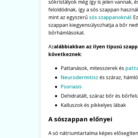
sókristályok még így is jelen vannak, 
feloldódnak, így a sós szappan haszná
mint az egyszerű
sós szappanoknál
. E
szappan kiegyensúlyozhatja a bőr nedve
bőrhámlásokat.
Az
alábbiakban az ilyen típusú szap
következnek
:
Pattanások, mitesszerek és
patt
Neurodermitisz
és száraz, hámló
Psoriasis
Dehidratált, száraz bőr és bőrfel
Kalluszok és pikkelyes lábak
A sószappan előnyei
A só nátriumtartalma képes elősegíten