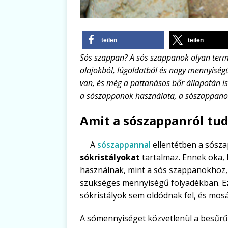
teilen
teilen
Sós szappan? A sós szappanok olyan term
olajokból, lúgoldatból és nagy mennyiség
van, és még a pattanásos bőr állapotán i
a sószappanok használata, a sószappanoka
Amit a sószappanról tud
A
sószappannal
ellentétben a sósz
sókristályokat
tartalmaz. Ennek oka,
használnak, mint a sós szappanokhoz, 
szükséges mennyiségű folyadékban. Ez
sókristályok sem oldódnak fel, és mosá
A sómennyiséget közvetlenül a besűrű