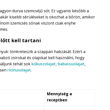
nagyon durva szemcséjű sót. Ez ugyanis később a
akár kisebb sérüléseket is okozhat a bőrön, amikor
 finom szemcsés sónak viszont csak enyhe
emes.
lőtt kell tartani
yuk: tönkreteszik a szappan habzását. Ezért a
bzó zsírokat és olajokat kell használni, hogy
náljunk tehát sok
kókuszolajat
,
babassuolajat
,
tesen
ricinusolajat
.
Mennyiség a
receptben