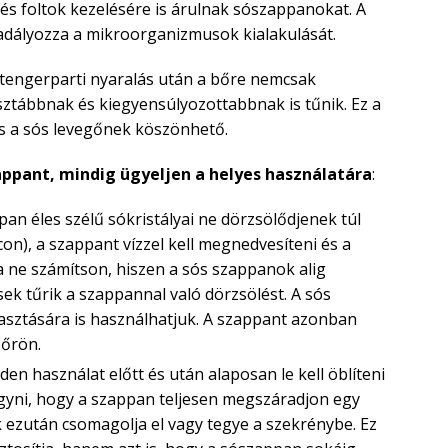
s foltok kezelésére is árulnak sószappanokat. A
adályozza a mikroorganizmusok kialakulását.
y tengerparti nyaralás után a bőre nemcsak
ztábbnak és kiegyensúlyozottabbnak is tűnik. Ez a
és a sós levegőnek köszönhető.
appant, mindig ügyeljen a helyes használatára
:
n éles szélű sókristályai ne dörzsölődjenek túl
on), a szappant vízzel kell megnedvesíteni és a
a ne számítson, hiszen a sós szappanok alig
k tűrik a szappannal való dörzsölést. A sós
lasztására is használhatjuk. A szappant azonban
bőrön.
en használat előtt és után alaposan le kell öblíteni
hagyni, hogy a szappan teljesen megszáradjon egy
 ezután csomagolja el vagy tegye a szekrénybe. Ez