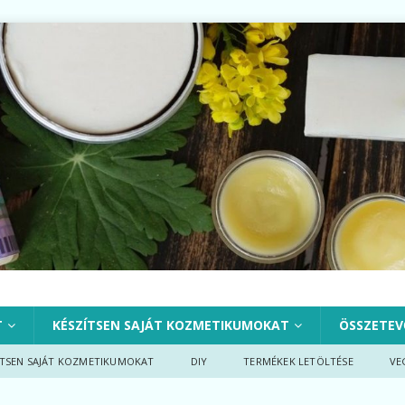
T
KÉSZÍTSEN SAJÁT KOZMETIKUMOKAT
ÖSSZETEV
ÍTSEN SAJÁT KOZMETIKUMOKAT
DIY
TERMÉKEK LETÖLTÉSE
VE