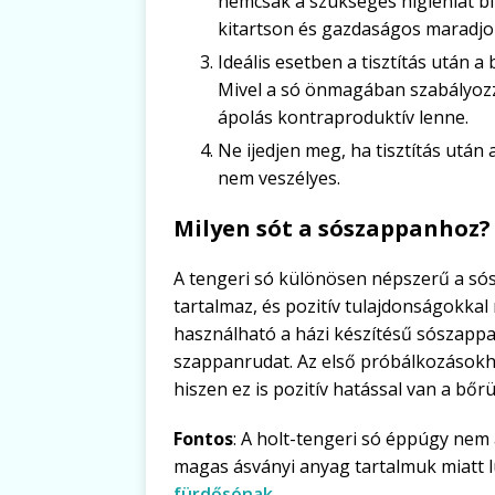
nemcsak a szükséges higiéniát bi
kitartson és gazdaságos maradjo
Ideális esetben a tisztítás után 
Mivel a só önmagában szabályozz
ápolás kontraproduktív lenne.
Ne ijedjen meg, ha tisztítás után 
nem veszélyes.
Milyen sót a sószappanhoz?
A tengeri só különösen népszerű a só
tartalmaz, és pozitív tulajdonságokkal 
használható a házi készítésű sószappa
szappanrudat. Az első próbálkozásokh
hiszen ez is pozitív hatással van a bőr
Fontos
: A holt-tengeri só éppúgy nem
magas ásványi anyag tartalmuk miatt lú
fürdősónak
.