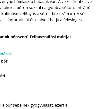
és enyhe hámlasztó hatásuk van. A vízzel érintkezve
latakor a bőrön sokkal nagyobb a sókoncentráció,
z különösen előnyös a sérült bőr számára. A sós
sségtartalmát és eltávolíthatja a felesleges
panok népszerű felhasználási módjai
anások
 bőr
ületek
i a bőr sebeinek gyógyulását, ezért a