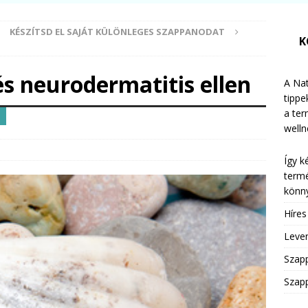
KÉSZÍTSD EL SAJÁT KÜLÖNLEGES SZAPPANODAT
K
s neurodermatitis ellen
A Nat
tippe
a te
welln
Így k
termé
könny
Híre
Leven
Szap
Szapp