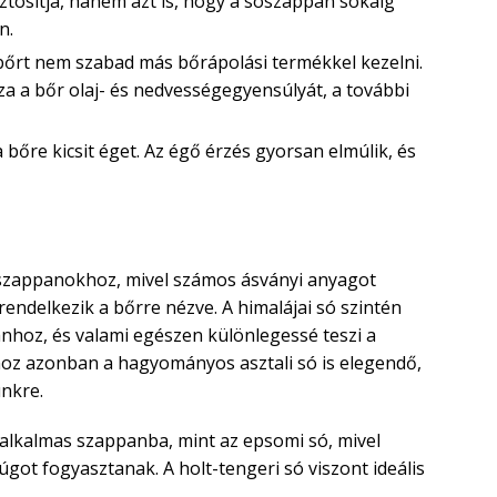
ztosítja, hanem azt is, hogy a sószappan sokáig
n.
a bőrt nem szabad más bőrápolási termékkel kezelni.
a a bőr olaj- és nedvességegyensúlyát, a további
a bőre kicsit éget. Az égő érzés gyorsan elmúlik, és
szappanokhoz, mivel számos ásványi anyagot
rendelkezik a bőrre nézve. A himalájai só szintén
nhoz, és valami egészen különlegessé teszi a
oz azonban a hagyományos asztali só is elegendő,
ünkre.
 alkalmas szappanba, mint az epsomi só, mivel
got fogyasztanak. A holt-tengeri só viszont ideális