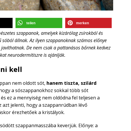
teilen
merken
észetes szappanok, amelyek kizárólag zsírokból és
ű sóból állnak. Az ilyen szappanoknak számos előnye
s javíthatnak. De nem csak a pattanásos bőrnek kedvez
t neurodermitiszre is ajánlják.
ni kell
appan nem oldott sót,
hanem tiszta, szilárd
 hogy a sószappanokhoz sokkal több sót
és ez a mennyiség nem oldódna fel teljesen a
 azt jelenti, hogy a szappanrúdban lévő
skor érezhetőek a kristályok.
södött szappanmasszába keverjük. Előnye: a