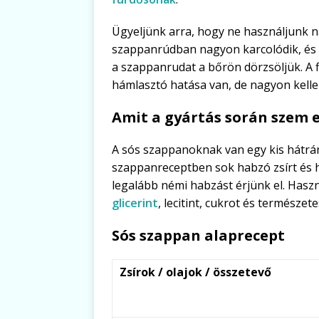
Ügyeljünk arra, hogy ne használjunk 
szappanrúdban nagyon karcolódik, és 
a szappanrudat a bőrön dörzsöljük. A
hámlasztó hatása van, de nagyon kell
Amit a gyártás során szem e
A sós szappanoknak van egy kis hátrán
szappanreceptben sok habzó zsírt és ha
legalább némi habzást érjünk el. Hasz
glicerint
, lecitint, cukrot és természe
Sós szappan alaprecept
Zsírok / olajok / összetevő