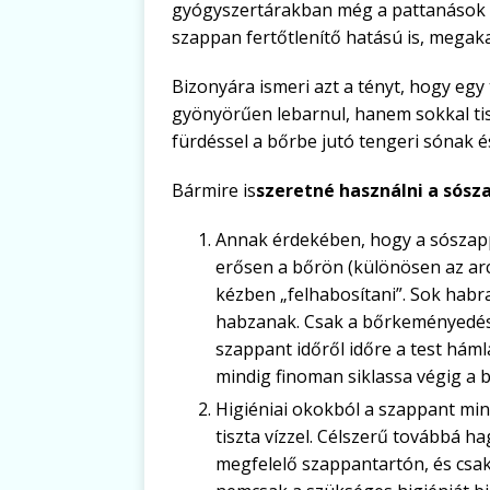
gyógyszertárakban még a pattanások é
szappan fertőtlenítő hatású is, megak
Bizonyára ismeri azt a tényt, hogy eg
gyönyörűen lebarnul, hanem sokkal tis
fürdéssel a bőrbe jutó tengeri sónak 
Bármire is
szeretné használni a sósz
Annak érdekében, hogy a sószappa
erősen a bőrön (különösen az arc
kézben „felhabosítani”. Sok habr
habzanak. Csak a bőrkeményedése
szappant időről időre a test hám
mindig finoman siklassa végig a 
Higiéniai okokból a szappant mind
tiszta vízzel. Célszerű továbbá 
megfelelő szappantartón, és csak