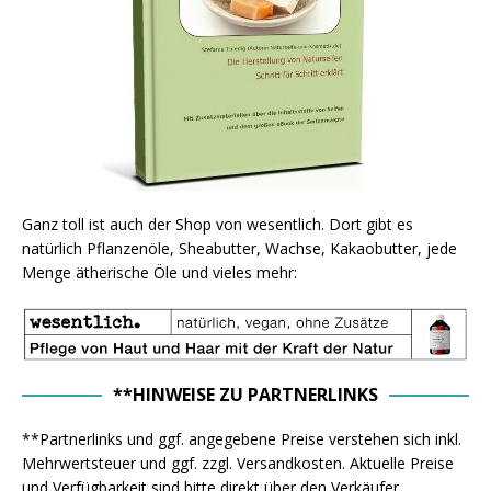
Ganz toll ist auch der Shop von wesentlich. Dort gibt es
natürlich Pflanzenöle, Sheabutter, Wachse, Kakaobutter, jede
Menge ätherische Öle und vieles mehr:
**HINWEISE ZU PARTNERLINKS
**Partnerlinks und ggf. angegebene Preise verstehen sich inkl.
Mehrwertsteuer und ggf. zzgl. Versandkosten. Aktuelle Preise
und Verfügbarkeit sind bitte direkt über den Verkäufer