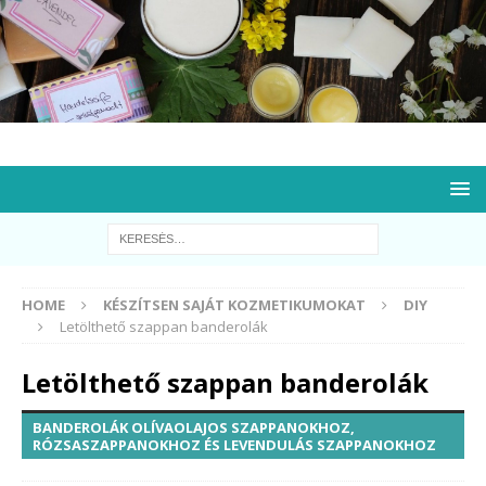
HOME
KÉSZÍTSEN SAJÁT KOZMETIKUMOKAT
DIY
Letölthető szappan banderolák
Letölthető szappan banderolák
BANDEROLÁK OLÍVAOLAJOS SZAPPANOKHOZ,
RÓZSASZAPPANOKHOZ ÉS LEVENDULÁS SZAPPANOKHOZ