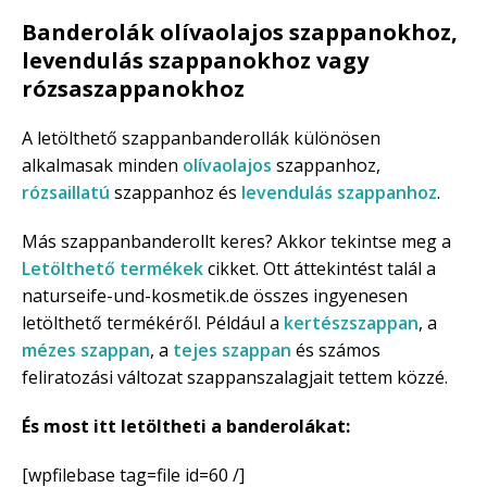
Banderolák olívaolajos szappanokhoz,
levendulás szappanokhoz vagy
rózsaszappanokhoz
A letölthető szappanbanderollák különösen
alkalmasak minden
olívaolajos
szappanhoz,
rózsaillatú
szappanhoz és
levendulás szappanhoz
.
Más szappanbanderollt keres? Akkor tekintse meg a
Letölthető termékek
cikket. Ott áttekintést talál a
naturseife-und-kosmetik.de összes ingyenesen
letölthető termékéről. Például a
kertészszappan
, a
mézes szappan
, a
tejes szappan
és számos
feliratozási változat szappanszalagjait tettem közzé.
És most itt letöltheti a banderolákat:
[wpfilebase tag=file id=60 /]