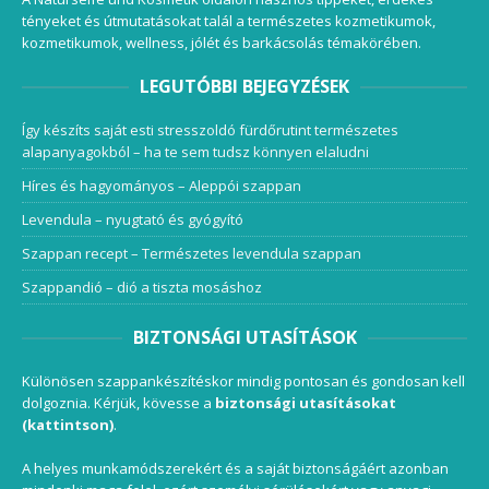
tényeket és útmutatásokat talál a természetes kozmetikumok,
kozmetikumok, wellness, jólét és barkácsolás témakörében.
LEGUTÓBBI BEJEGYZÉSEK
Így készíts saját esti stresszoldó fürdőrutint természetes
alapanyagokból – ha te sem tudsz könnyen elaludni
Híres és hagyományos – Aleppói szappan
Levendula – nyugtató és gyógyító
Szappan recept – Természetes levendula szappan
Szappandió – dió a tiszta mosáshoz
BIZTONSÁGI UTASÍTÁSOK
Különösen szappankészítéskor mindig pontosan és gondosan kell
dolgoznia. Kérjük, kövesse a
biztonsági utasításokat
(kattintson)
.
A helyes munkamódszerekért és a saját biztonságáért azonban