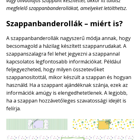
vagy olívaolajos szappant készítettél, akkor itt találsz
megfelelő szappanbanderollákat, amelyeket letölthetsz.
Szappanbanderollák – miért is?
A szappanbanderollák nagyszerű módja annak, hogy
becsomagold a házilag készített szappanrudakat. A
szappanszalagra fel lehet jegyezni a szappannal
kapcsolatos legfontosabb információkat. Például
feljegyezheted, hogy milyen összetevőket
szappanosítottál, mikor készült a szappan és hogyan
használd. Ha a szappant ajándéknak szánja, ezek az
információk amúgy is elengedhetetlenek. A legjobb,
ha a szappan hozzávetőleges szavatossági idejét is
felírja.