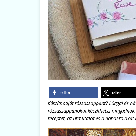
teilen
teilen
Készíts saját rózsaszappant? Lúggal és nö
rózsaszappanokat készíthetsz magadnak. 
receptet, az útmutatót és a banderolákat i