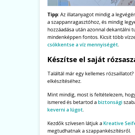
Tipp
: Az illatanyagot mindig a legvég
a szappanragasztóhoz, és mindig legy
hozzáadása után azonnal dekantálni 
mindenképpen fontos. Kicsit több vízz
csökkentse a víz mennyiségét
.
Készítse el saját rózsas
Találtál már egy kellemes rózsaillatot
elkészítéséhez.
Mint mindig, most is feltételezem, hog
ismered és betartod a
biztonsági
szabá
keverni a lúgot
.
Kezdők szívesen látjuk a
Kreative Sei
megtudhatnak a szappankészítésről.