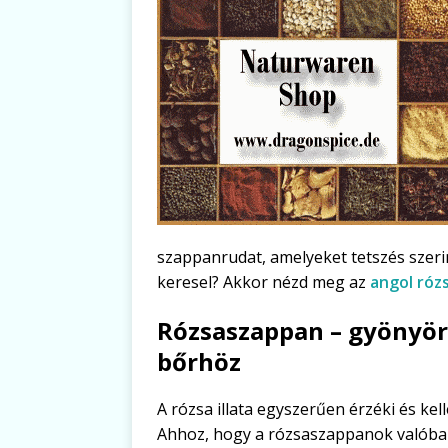
szappanrudat, amelyeket tetszés szeri
keresel? Akkor nézd meg az
angol ró
Rózsaszappan – gyönyör
bőrhöz
A rózsa illata egyszerűen érzéki és kel
Ahhoz, hogy a rózsaszappanok valóban