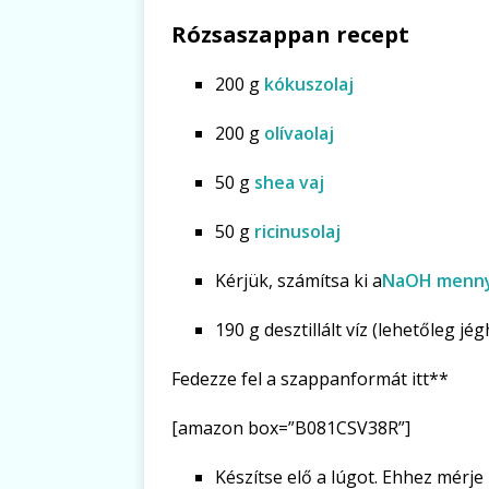
Rózsaszappan recept
200 g
kókuszolaj
200 g
olívaolaj
50 g
shea vaj
50 g
ricinusolaj
Kérjük, számítsa ki a
NaOH menny
190 g desztillált víz (lehetőleg j
Fedezze fel a szappanformát itt**
[amazon box=”B081CSV38R”]
Készítse elő a lúgot. Ehhez mérje