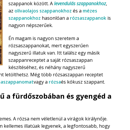
szappanok között. A
levendulás szappanokhoz
,
az
olívaolajos szappanokhoz
és a
mézes
szappanokhoz
hasonlóan a
rózsaszappanok
is
nagyon népszerűek.
Én magam is nagyon szeretem a
rózsaszappanokat, mert egyszerűen
nagyszerű illatuk van. Itt találsz egy másik
szappanreceptet a saját rózsaszappan
készítéséhez, és néhány nagyszerű
nt letölthetsz. Még több rózsaszappan receptet
zsaszappanomat
vagy a
rózsa
és kókusz szappant.
ű a fürdőszobában és gyengéd a
lemes. A rózsa nem véletlenül a virágok királynője.
 kellemes illatúak legyenek, a legfontosabb, hogy