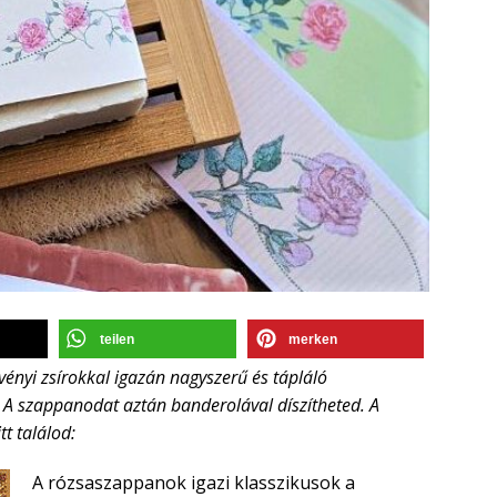
teilen
merken
vényi zsírokkal igazán nagyszerű és tápláló
A szappanodat aztán banderolával díszítheted. A
tt találod:
A rózsaszappanok igazi klasszikusok a