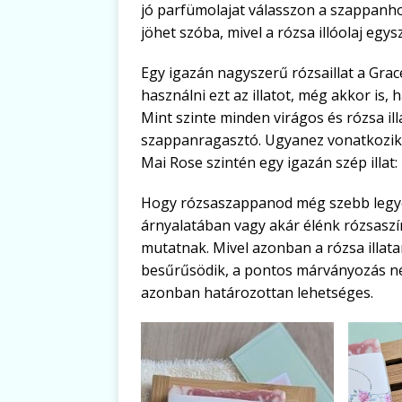
jó parfümolajat válasszon a szappanho
jöhet szóba, mivel a rózsa illóolaj eg
Egy igazán nagyszerű rózsaillat a Grac
használni ezt az illatot, még akkor is
Mint szinte minden virágos és rózsa ill
szappanragasztó. Ugyanez vonatkozi
Mai Rose szintén egy igazán szép illat
Hogy rózsaszappanod még szebb legyen
árnyalatában vagy akár élénk rózsasz
mutatnak. Mivel azonban a rózsa illa
besűrűsödik, a pontos márványozás n
azonban határozottan lehetséges.