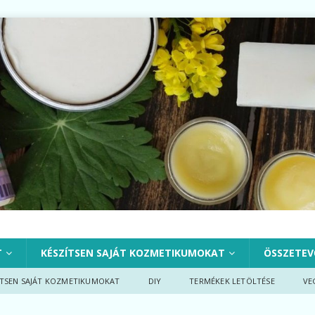
T
KÉSZÍTSEN SAJÁT KOZMETIKUMOKAT
ÖSSZETEV
ÍTSEN SAJÁT KOZMETIKUMOKAT
DIY
TERMÉKEK LETÖLTÉSE
VE