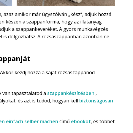
én, azaz amikor már úgyszólván „kész”, adjuk hozzá
en készen a szappanforma, hogy az illatanyag
tudjuk a szappankeveréket. A gyors munkavégzés
el is dolgozhatsz. A rózsaszappanban azonban ne
zappanját
? Akkor kezdj hozzá a saját rózsaszappanod
y van tapasztalatod a
szappankészítésben
,
lyokat, és azt is tudod, hogyan kell
biztonságosan
fen einfach selber machen
című
ebookot
, és többet