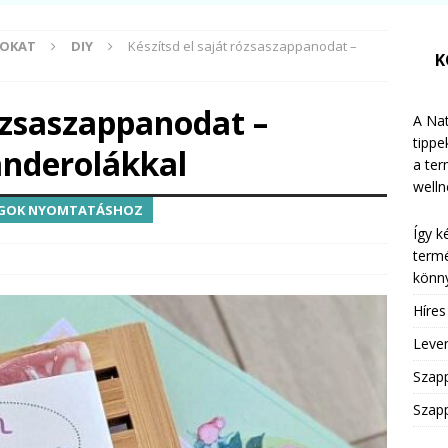
MOKAT
DIY
Készítsd el saját rózsaszappanodat –
K
rózsaszappanodat –
A Nat
tippe
nderolákkal
a te
welln
LAGOK NYOMTATÁSHOZ
Így k
termé
könny
Híre
Leven
Szap
Szapp