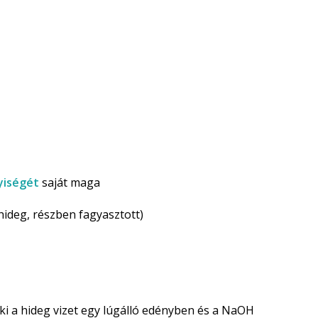
iségét
saját maga
éghideg, részben fagyasztott)
 ki a hideg vizet egy lúgálló edényben és a NaOH