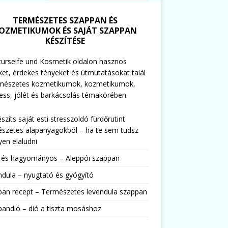
TERMÉSZETES SZAPPAN ÉS
OZMETIKUMOK ÉS SAJÁT SZAPPAN
KÉSZÍTÉSE
urseife und Kosmetik oldalon hasznos
ket, érdekes tényeket és útmutatásokat talál
rmészetes kozmetikumok, kozmetikumok,
ess, jólét és barkácsolás témakörében.
észíts saját esti stresszoldó fürdőrutint
szetes alapanyagokból – ha te sem tudsz
en elaludni
s és hagyományos – Aleppói szappan
dula – nyugtató és gyógyító
pan recept – Természetes levendula szappan
andió – dió a tiszta mosáshoz