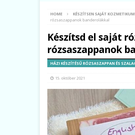
HOME
KÉSZÍTSEN SAJÁT KOZMETIKU
rózsaszappanok banderolákkal
Készítsd el saját 
rózsaszappanok ba
HÁZI KÉSZÍTÉSŰ RÓZSASZAPPAN ÉS SZA
15. október 2021