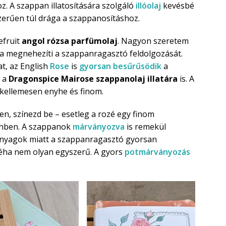
z. A szappan illatosítására szolgáló
illóolaj
kevésbé
yszerűen túl drága a szappanosításhoz.
efruit
angol rózsa parfümolaj
. Nagyon szeretem
, ha megnehezíti a szappanragasztó feldolgozását.
at, az English
Rose
is
gyorsan besűrűsödik
a
k a
Dragonspice Mairose szappanolaj illatára
is. A
: kellemesen enyhe és finom.
, színezd be – esetleg a rozé egy finom
ínben. A szappanok
márványozva
is remekül
tanyagok miatt a szappanragasztó gyorsan
éha nem olyan egyszerű. A gyors
potmárványozás