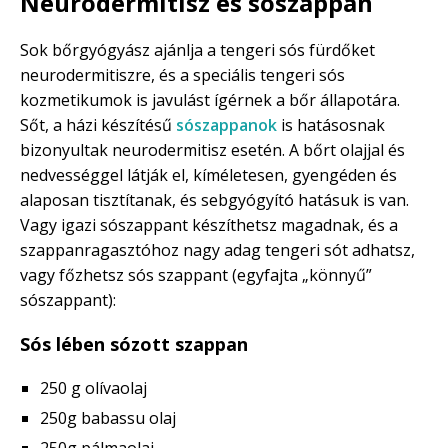
Neurodermitisz és sószappan
Sok bőrgyógyász ajánlja a tengeri sós fürdőket
neurodermitiszre, és a speciális tengeri sós
kozmetikumok is javulást ígérnek a bőr állapotára.
Sőt, a házi készítésű
sószappanok
is hatásosnak
bizonyultak neurodermitisz esetén. A bőrt olajjal és
nedvességgel látják el, kíméletesen, gyengéden és
alaposan tisztítanak, és sebgyógyító hatásuk is van.
Vagy igazi sószappant készíthetsz magadnak, és a
szappanragasztóhoz nagy adag tengeri sót adhatsz,
vagy főzhetsz sós szappant (egyfajta „könnyű”
sószappant):
Sós lében sózott szappan
250 g olívaolaj
250g babassu olaj