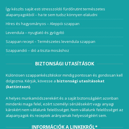
Így készíts saját esti stresszoldó fürdőrutint természetes
alapanyagokból – ha te sem tudsz könnyen elaludni
Híres és hagyományos – Aleppói szappan
Levendula – nyugtató és gyógyító
Szappan recept – Természetes levendula szappan
Szappandió – dió a tiszta mosáshoz
BIZTONSÁGI UTASÍTÁSOK
Különösen szappankészítéskor mindig pontosan és gondosan kell
dolgoznia. Kérjük, kövesse a
biztonsági utasításokat
(kattintson)
.
A helyes munkamódszerekért és a saját biztonságáért azonban
mindenki maga felel, ezért személyi sérülésekért vagy anyagi
károkért nem vállalunk felelősséget. Nem vállalunk felelősséget az
alapanyagok és receptek arányainak helyességéért sem.
INFORMÁCIÓK A LINKEKRŐL*