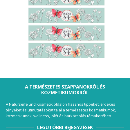
A TERMÉSZETES SZAPPANOKRÓL ÉS
KOZMETIKUMOKRÓL
A Naturseife und Kosmetik oldalon hasznos tippeket, érdekes
tényeket és útmutatásokat talál a természetes kozmetikumok,
kozmetikumok, wellness, jólét és barkácsolás témakörében.
LEGUTÓBBI BEJEGYZÉSEK