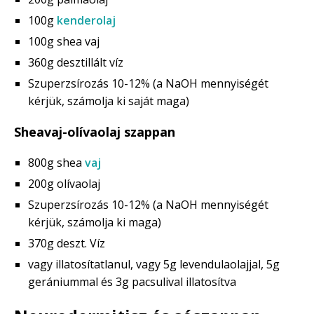
100g
kenderolaj
100g shea vaj
360g desztillált víz
Szuperzsírozás 10-12% (a NaOH mennyiségét
kérjük, számolja ki saját maga)
Sheavaj-olívaolaj szappan
800g shea
vaj
200g olívaolaj
Szuperzsírozás 10-12% (a NaOH mennyiségét
kérjük, számolja ki maga)
370g deszt. Víz
vagy illatosítatlanul, vagy 5g levendulaolajjal, 5g
gerániummal és 3g pacsulival illatosítva