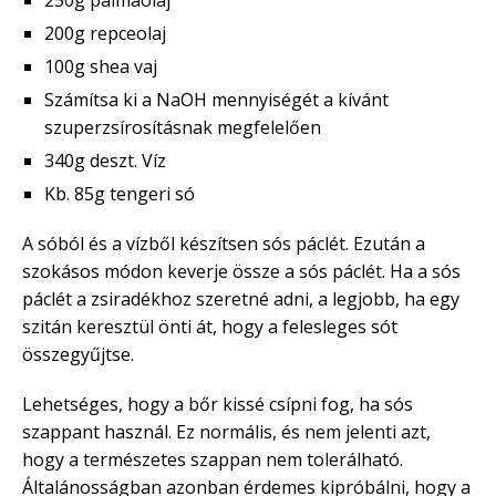
250g pálmaolaj
200g repceolaj
100g shea vaj
Számítsa ki a NaOH mennyiségét a kívánt
szuperzsírosításnak megfelelően
340g deszt. Víz
Kb. 85g tengeri só
A sóból és a vízből készítsen sós páclét. Ezután a
szokásos módon keverje össze a sós páclét. Ha a sós
páclét a zsiradékhoz szeretné adni, a legjobb, ha egy
szitán keresztül önti át, hogy a felesleges sót
összegyűjtse.
Lehetséges, hogy a bőr kissé csípni fog, ha sós
szappant használ. Ez normális, és nem jelenti azt,
hogy a természetes szappan nem tolerálható.
Általánosságban azonban érdemes kipróbálni, hogy a