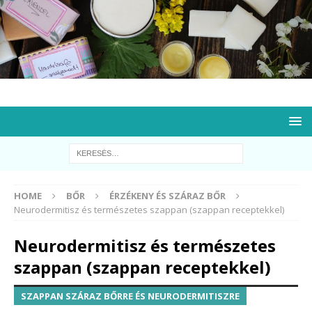
HOME
BŐR
ÉRZÉKENY ÉS SZÁRAZ BŐR
Neurodermitisz és természetes szappan (szappan receptekkel)
Neurodermitisz és természetes
szappan (szappan receptekkel)
SZAPPAN SZÁRAZ BŐRRE ÉS NEURODERMITISZRE