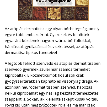
Az atópiás dermatitisz egy olyan bőrbetegség, amely
egyre több embert érint. Gyerekek és felnőttek
egyaránt küzdenek nagyon száraz bőrfoltokkal,
hámlással, gyulladással és viszketéssel, az atópiás
dermatitisz tipikus tüneteivel.
A legtöbb felnőtt szenvedő és atópiás dermatitiszben
szenvedő gyermek szülei már számos terméket
kipróbáltak. E kozmetikumok közül sok csak
gyógyszertárakban kapható és viszonylag drága. Aki
azonban neurodermatitiszben szenved, habozás
nélkül kipróbálhat egy házilag készített természetes
szappant is. Sokan, akik eleinte szkeptikusak voltak,
rövid idő után meggyőződtek róla, és ma már csak