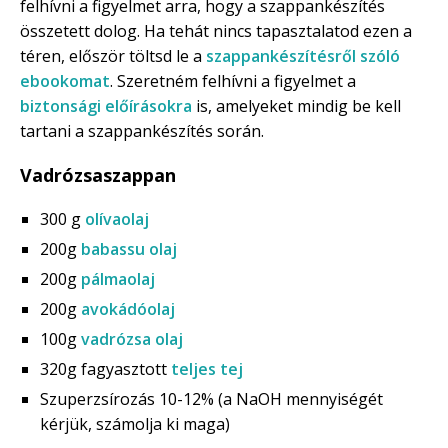
felhívni a figyelmet arra, hogy a szappankészítés
összetett dolog. Ha tehát nincs tapasztalatod ezen a
téren, először töltsd le a
szappankészítésről szóló
ebookomat
. Szeretném felhívni a figyelmet a
biztonsági előírásokra
is, amelyeket mindig be kell
tartani a szappankészítés során.
Vadrózsaszappan
300 g
olívaolaj
200g
babassu olaj
200g
pálmaolaj
200g
avokádóolaj
100g
vadrózsa olaj
320g fagyasztott
teljes tej
Szuperzsírozás 10-12% (a NaOH mennyiségét
kérjük, számolja ki maga)