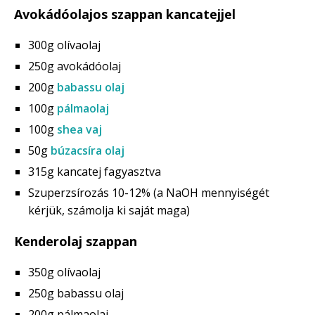
Avokádóolajos szappan kancatejjel
300g olívaolaj
250g avokádóolaj
200g
babassu olaj
100g
pálmaolaj
100g
shea vaj
50g
búzacsíra olaj
315g kancatej fagyasztva
Szuperzsírozás 10-12% (a NaOH mennyiségét
kérjük, számolja ki saját maga)
Kenderolaj szappan
350g olívaolaj
250g babassu olaj
200g pálmaolaj