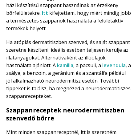
házi készítésű szappant használnak az érzékeny
bőrfelületekre.
Itt
kifejtettem, hogy miért mindig jobb
a természetes szappanok használata a felületaktív
termékek helyett.
Ha atópiás dermatitiszben szenved, és saját szappant
szeretne készíteni, ideális esetben teljesen kerülje az
illatanyagokat. Alternatívaként az illóolajok
használata ajánlott. A
kamilla
, a pacsuli, a
levendula
, a
zsálya, a benzoin, a geránium és a szantálfa például
jól alkalmazható neurodermitisz esetén. További
tippeket is találsz, ha megnézed a neurodermatitiszes
szappanrecepteket.
Szappanreceptek neurodermitiszben
szenvedő bőrre
Mint minden szappanreceptnél, itt is szeretném